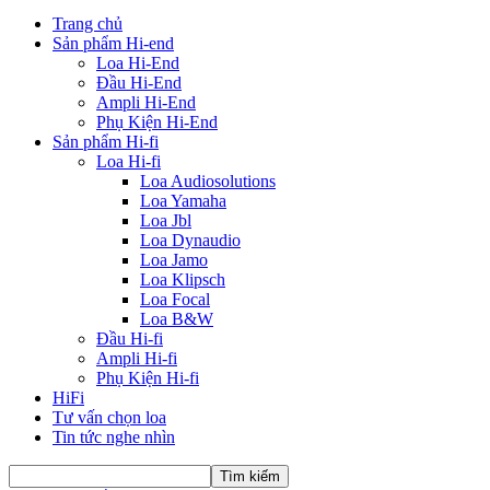
Trang chủ
Sản phẩm Hi-end
Loa Hi-End
Đầu Hi-End
Ampli Hi-End
Phụ Kiện Hi-End
Sản phẩm Hi-fi
Loa Hi-fi
Loa Audiosolutions
Loa Yamaha
Loa Jbl
Loa Dynaudio
Loa Jamo
Loa Klipsch
Loa Focal
Loa B&W
Đầu Hi-fi
Ampli Hi-fi
Phụ Kiện Hi-fi
HiFi
Tư vấn chọn loa
Tin tức nghe nhìn