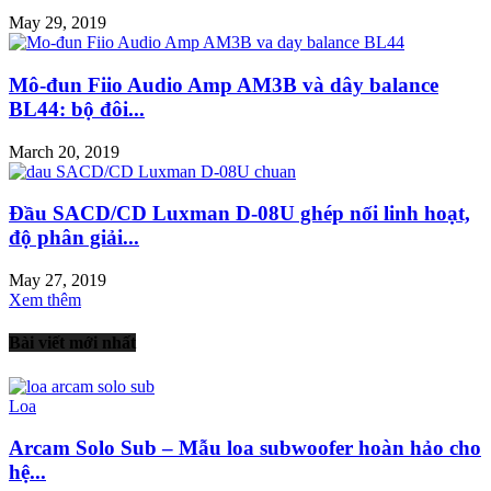
May 29, 2019
Mô-đun Fiio Audio Amp AM3B và dây balance
BL44: bộ đôi...
March 20, 2019
Đầu SACD/CD Luxman D-08U ghép nối linh hoạt,
độ phân giải...
May 27, 2019
Xem thêm
Bài viết mới nhất
Loa
Arcam Solo Sub – Mẫu loa subwoofer hoàn hảo cho
hệ...