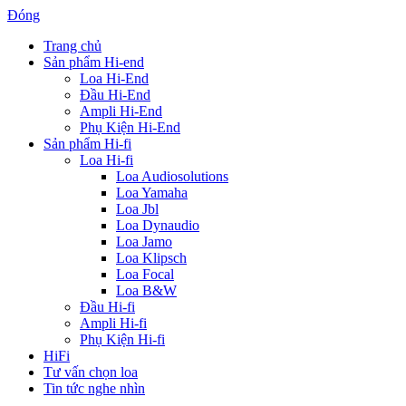
Đóng
Trang chủ
Sản phẩm Hi-end
Loa Hi-End
Đầu Hi-End
Ampli Hi-End
Phụ Kiện Hi-End
Sản phẩm Hi-fi
Loa Hi-fi
Loa Audiosolutions
Loa Yamaha
Loa Jbl
Loa Dynaudio
Loa Jamo
Loa Klipsch
Loa Focal
Loa B&W
Đầu Hi-fi
Ampli Hi-fi
Phụ Kiện Hi-fi
HiFi
Tư vấn chọn loa
Tin tức nghe nhìn