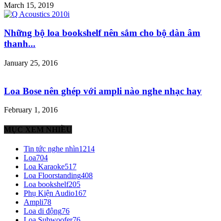
March 15, 2019
Những bộ loa bookshelf nên sắm cho bộ dàn âm
thanh...
January 25, 2016
Loa Bose nên ghép với ampli nào nghe nhạc hay
February 1, 2016
MỤC XEM NHIỀU
Tin tức nghe nhìn
1214
Loa
704
Loa Karaoke
517
Loa Floorstanding
408
Loa bookshelf
205
Phụ Kiện Audio
167
Ampli
78
Loa di động
76
Loa Subwoofer
76