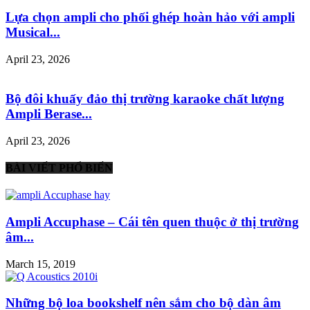
Lựa chọn ampli cho phối ghép hoàn hảo với ampli
Musical...
April 23, 2026
Bộ đôi khuấy đảo thị trường karaoke chất lượng
Ampli Berase...
April 23, 2026
BÀI VIẾT PHỔ BIẾN
Ampli Accuphase – Cái tên quen thuộc ở thị trường
âm...
March 15, 2019
Những bộ loa bookshelf nên sắm cho bộ dàn âm