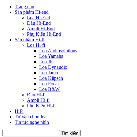
Trang chủ
Sản phẩm Hi-end
Loa Hi-End
Đầu Hi-End
Ampli Hi-End
Phụ Kiện Hi-End
Sản phẩm Hi-fi
Loa Hi-fi
Loa Audiosolutions
Loa Yamaha
Loa Jbl
Loa Dynaudio
Loa Jamo
Loa Klipsch
Loa Focal
Loa B&W
Đầu Hi-fi
Ampli Hi-fi
Phụ Kiện Hi-fi
HiFi
Tư vấn chọn loa
Tin tức nghe nhìn