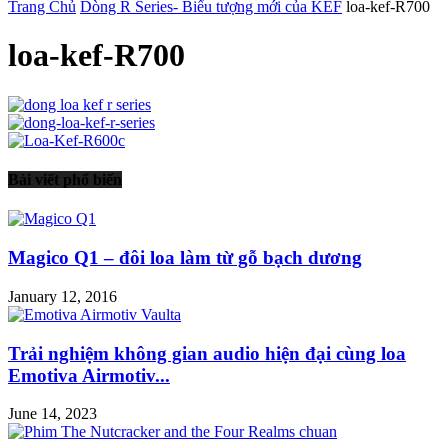
Trang Chủ
Dòng R Series- Biểu tượng mới của KEF
loa-kef-R700
loa-kef-R700
Bài viết phổ biến
Magico Q1 – đôi loa làm từ gỗ bạch dương
January 12, 2016
Trải nghiệm không gian audio hiện đại cùng loa
Emotiva Airmotiv...
June 14, 2023