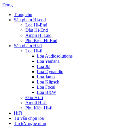
Đóng
Trang chủ
Sản phẩm Hi-end
Loa Hi-End
Đầu Hi-End
Ampli Hi-End
Phụ Kiện Hi-End
Sản phẩm Hi-fi
Loa Hi-fi
Loa Audiosolutions
Loa Yamaha
Loa Jbl
Loa Dynaudio
Loa Jamo
Loa Klipsch
Loa Focal
Loa B&W
Đầu Hi-fi
Ampli Hi-fi
Phụ Kiện Hi-fi
HiFi
Tư vấn chọn loa
Tin tức nghe nhìn