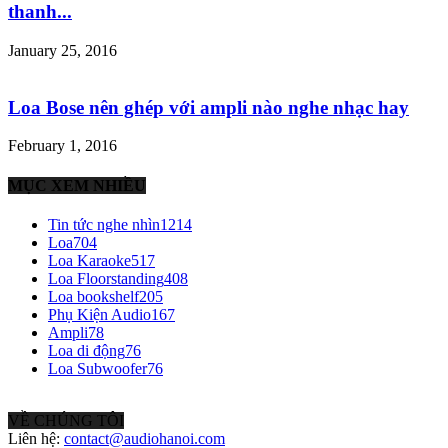
thanh...
January 25, 2016
Loa Bose nên ghép với ampli nào nghe nhạc hay
February 1, 2016
MỤC XEM NHIỀU
Tin tức nghe nhìn
1214
Loa
704
Loa Karaoke
517
Loa Floorstanding
408
Loa bookshelf
205
Phụ Kiện Audio
167
Ampli
78
Loa di động
76
Loa Subwoofer
76
VỀ CHÚNG TÔI
Liên hệ:
contact@audiohanoi.com