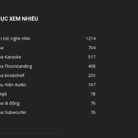
ỤC XEM NHIỀU
n tức nghe nhìn
1214
oa
704
oa Karaoke
517
a Floorstanding
408
oa bookshelf
205
hụ Kiện Audio
167
mpli
78
a di động
76
oa Subwoofer
76