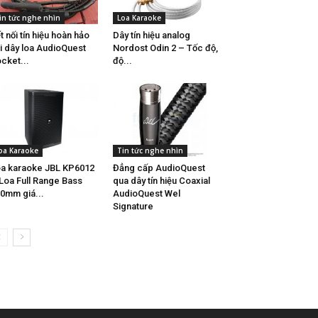
in tức nghe nhìn
Loa Karaoke
t nối tín hiệu hoàn hảo
Dây tín hiệu analog
i dây loa AudioQuest
Nordost Odin 2 – Tốc độ,
cket...
độ...
oa Karaoke
Tin tức nghe nhìn
a karaoke JBL KP6012
Đẳng cấp AudioQuest
Loa Full Range Bass
qua dây tín hiệu Coaxial
0mm giá...
AudioQuest Wel
Signature