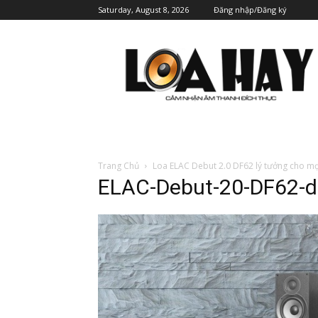
Saturday, August 8, 2026
Đăng nhập/Đăng ký
Trang Chủ
Loa ELAC Debut 2.0 DF62 lý tưởng cho mọi
ELAC-Debut-20-DF62-