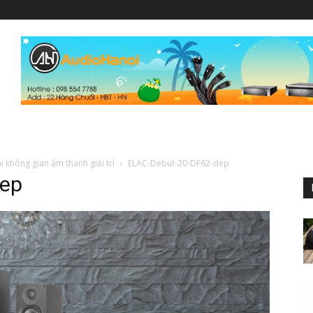
 không gian âm thanh giải trí
ELAC-Debut-20-DF62-dep
dep