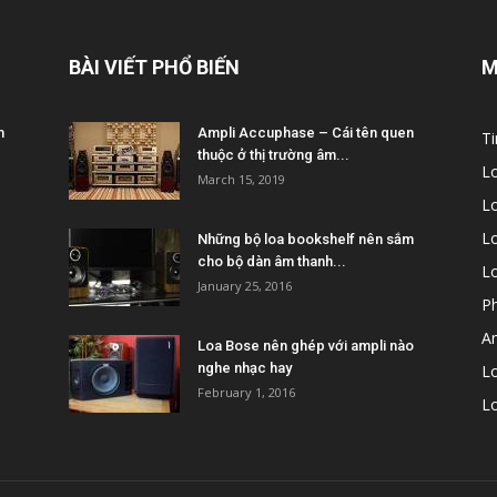
BÀI VIẾT PHỔ BIẾN
M
m
Ampli Accuphase – Cái tên quen
Ti
thuộc ở thị trường âm...
L
March 15, 2019
L
Lo
Những bộ loa bookshelf nên sắm
cho bộ dàn âm thanh...
L
January 25, 2016
P
A
Loa Bose nên ghép với ampli nào
nghe nhạc hay
Lo
February 1, 2016
L