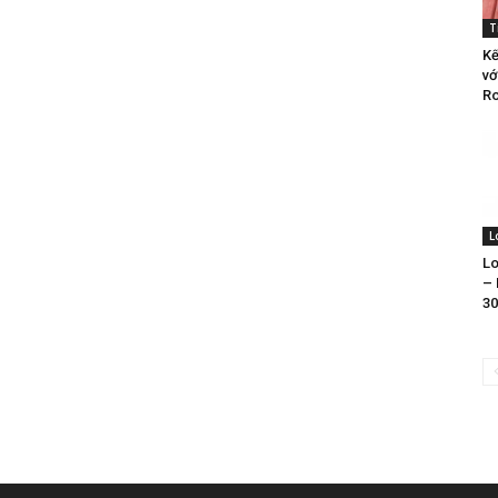
T
Kế
vớ
Ro
L
Lo
– 
30