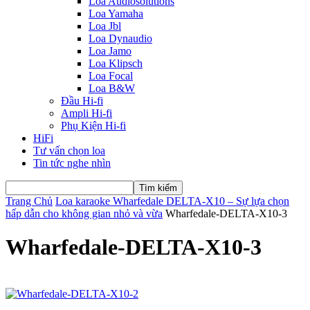
Loa Audiosolutions
Loa Yamaha
Loa Jbl
Loa Dynaudio
Loa Jamo
Loa Klipsch
Loa Focal
Loa B&W
Đầu Hi-fi
Ampli Hi-fi
Phụ Kiện Hi-fi
HiFi
Tư vấn chọn loa
Tin tức nghe nhìn
Trang Chủ
Loa karaoke Wharfedale DELTA-X10 – Sự lựa chọn
hấp dẫn cho không gian nhỏ và vừa
Wharfedale-DELTA-X10-3
Wharfedale-DELTA-X10-3