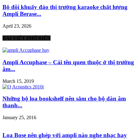
Bộ đôi khuấy đảo thị trường karaoke chất lượng
Ampli Berase...
April 23, 2026
BÀI VIẾT PHỔ BIẾN
Ampli Accuphase – Cái tên quen thuộc ở thị trường
âm...
March 15, 2019
Những bộ loa bookshelf nên sắm cho bộ dàn âm
thanh...
January 25, 2016
Loa Bose nên ghép với ampli nào nghe nhạc hay