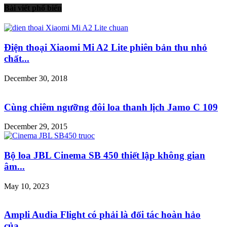
Bài viết phổ biến
Điện thoại Xiaomi Mi A2 Lite phiên bản thu nhỏ
chất...
December 30, 2018
Cùng chiêm ngưỡng đôi loa thanh lịch Jamo C 109
December 29, 2015
Bộ loa JBL Cinema SB 450 thiết lập không gian
âm...
May 10, 2023
Ampli Audia Flight có phải là đối tác hoàn hảo
của...