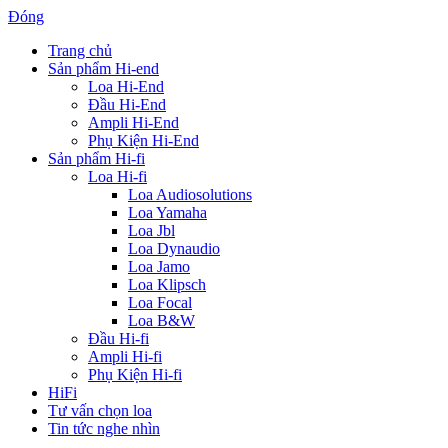
Đóng
Trang chủ
Sản phẩm Hi-end
Loa Hi-End
Đầu Hi-End
Ampli Hi-End
Phụ Kiện Hi-End
Sản phẩm Hi-fi
Loa Hi-fi
Loa Audiosolutions
Loa Yamaha
Loa Jbl
Loa Dynaudio
Loa Jamo
Loa Klipsch
Loa Focal
Loa B&W
Đầu Hi-fi
Ampli Hi-fi
Phụ Kiện Hi-fi
HiFi
Tư vấn chọn loa
Tin tức nghe nhìn