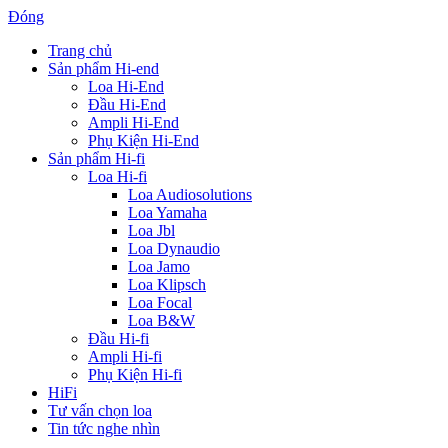
Đóng
Trang chủ
Sản phẩm Hi-end
Loa Hi-End
Đầu Hi-End
Ampli Hi-End
Phụ Kiện Hi-End
Sản phẩm Hi-fi
Loa Hi-fi
Loa Audiosolutions
Loa Yamaha
Loa Jbl
Loa Dynaudio
Loa Jamo
Loa Klipsch
Loa Focal
Loa B&W
Đầu Hi-fi
Ampli Hi-fi
Phụ Kiện Hi-fi
HiFi
Tư vấn chọn loa
Tin tức nghe nhìn