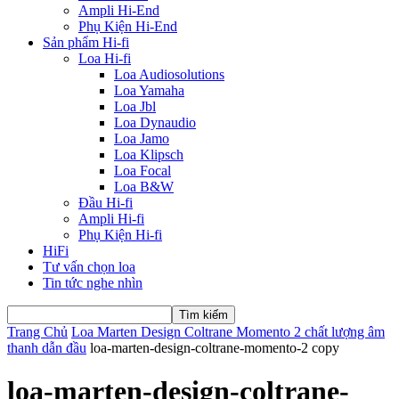
Ampli Hi-End
Phụ Kiện Hi-End
Sản phẩm Hi-fi
Loa Hi-fi
Loa Audiosolutions
Loa Yamaha
Loa Jbl
Loa Dynaudio
Loa Jamo
Loa Klipsch
Loa Focal
Loa B&W
Đầu Hi-fi
Ampli Hi-fi
Phụ Kiện Hi-fi
HiFi
Tư vấn chọn loa
Tin tức nghe nhìn
Trang Chủ
Loa Marten Design Coltrane Momento 2 chất lượng âm
thanh dẫn đầu
loa-marten-design-coltrane-momento-2 copy
loa-marten-design-coltrane-