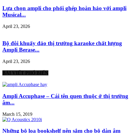
Lựa chọn ampli cho phối ghép hoàn hảo với ampli
Musical...
April 23, 2026
Bộ đôi khuấy đảo thị trường karaoke chất lượng
Ampli Berase...
April 23, 2026
BÀI VIẾT PHỔ BIẾN
Ampli Accuphase – Cái tên quen thuộc ở thị trường
âm...
March 15, 2019
Những bộ loa bookshelf nên sắm cho bộ dàn âm