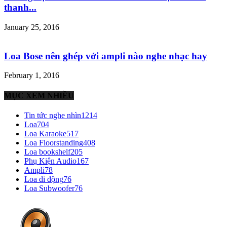
thanh...
January 25, 2016
Loa Bose nên ghép với ampli nào nghe nhạc hay
February 1, 2016
MỤC XEM NHIỀU
Tin tức nghe nhìn
1214
Loa
704
Loa Karaoke
517
Loa Floorstanding
408
Loa bookshelf
205
Phụ Kiện Audio
167
Ampli
78
Loa di động
76
Loa Subwoofer
76