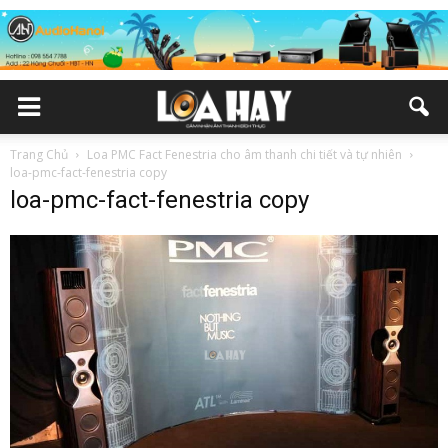
Trang Chủ
Loa PMC Fact Fenestria cho âm thanh chi tiết và tự nhiên
loa-pmc-fact-fenestria copy
loa-pmc-fact-fenestria copy