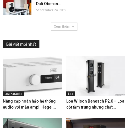
Dali Oberon...
September 24, 2019
Xem thêm
Bài viết mới nhất
Loa Karaoke
Loa
Nâng cấp hoàn hảo hệ thống
Loa Wilson Benesch P2.0 – Loa
audio với mẫu ampli Hegel...
cột tầm trung nhưng chất...