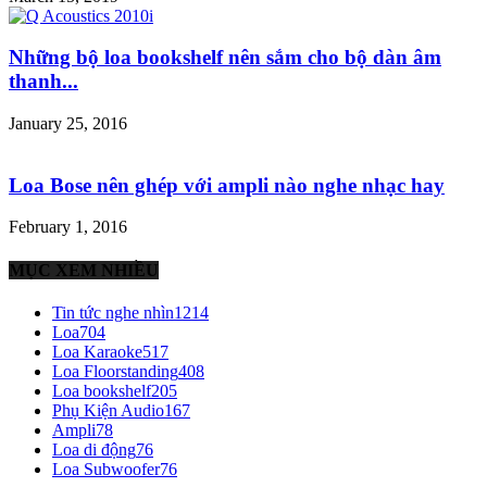
Những bộ loa bookshelf nên sắm cho bộ dàn âm
thanh...
January 25, 2016
Loa Bose nên ghép với ampli nào nghe nhạc hay
February 1, 2016
MỤC XEM NHIỀU
Tin tức nghe nhìn
1214
Loa
704
Loa Karaoke
517
Loa Floorstanding
408
Loa bookshelf
205
Phụ Kiện Audio
167
Ampli
78
Loa di động
76
Loa Subwoofer
76