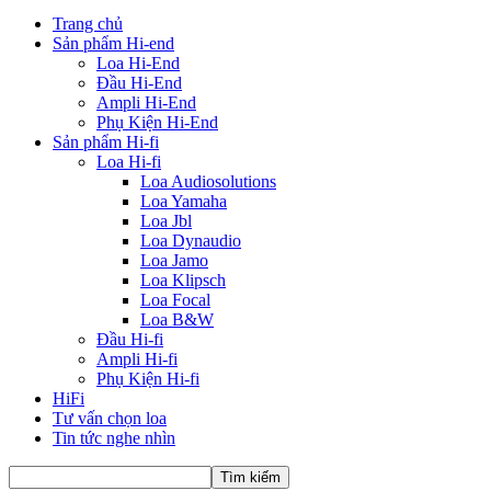
Trang chủ
Sản phẩm Hi-end
Loa Hi-End
Đầu Hi-End
Ampli Hi-End
Phụ Kiện Hi-End
Sản phẩm Hi-fi
Loa Hi-fi
Loa Audiosolutions
Loa Yamaha
Loa Jbl
Loa Dynaudio
Loa Jamo
Loa Klipsch
Loa Focal
Loa B&W
Đầu Hi-fi
Ampli Hi-fi
Phụ Kiện Hi-fi
HiFi
Tư vấn chọn loa
Tin tức nghe nhìn