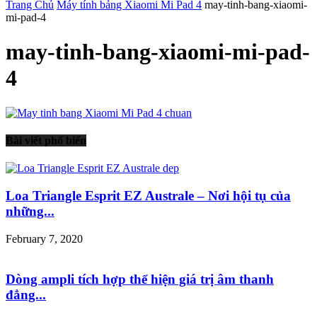
Trang Chủ
Máy tính bảng Xiaomi Mi Pad 4
may-tinh-bang-xiaomi-
mi-pad-4
may-tinh-bang-xiaomi-mi-pad-
4
Bài viết phổ biến
Loa Triangle Esprit EZ Australe – Nơi hội tụ của
những...
February 7, 2020
Dòng ampli tích hợp thể hiện giá trị âm thanh
đẳng...