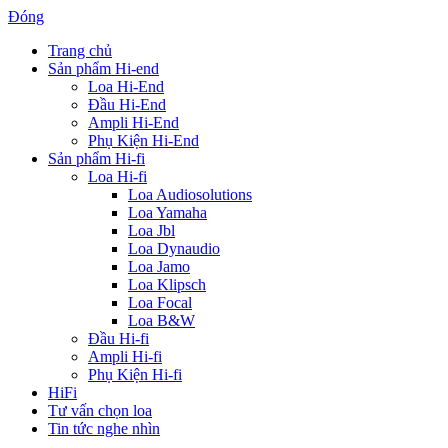
Đóng
Trang chủ
Sản phẩm Hi-end
Loa Hi-End
Đầu Hi-End
Ampli Hi-End
Phụ Kiện Hi-End
Sản phẩm Hi-fi
Loa Hi-fi
Loa Audiosolutions
Loa Yamaha
Loa Jbl
Loa Dynaudio
Loa Jamo
Loa Klipsch
Loa Focal
Loa B&W
Đầu Hi-fi
Ampli Hi-fi
Phụ Kiện Hi-fi
HiFi
Tư vấn chọn loa
Tin tức nghe nhìn