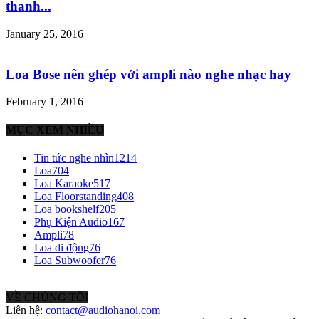
thanh...
January 25, 2016
Loa Bose nên ghép với ampli nào nghe nhạc hay
February 1, 2016
MỤC XEM NHIỀU
Tin tức nghe nhìn
1214
Loa
704
Loa Karaoke
517
Loa Floorstanding
408
Loa bookshelf
205
Phụ Kiện Audio
167
Ampli
78
Loa di động
76
Loa Subwoofer
76
VỀ CHÚNG TÔI
Liên hệ:
contact@audiohanoi.com