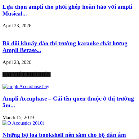
Lựa chọn ampli cho phối ghép hoàn hảo với ampli
Musical...
April 23, 2026
Bộ đôi khuấy đảo thị trường karaoke chất lượng
Ampli Berase...
April 23, 2026
BÀI VIẾT PHỔ BIẾN
Ampli Accuphase – Cái tên quen thuộc ở thị trường
âm...
March 15, 2019
Những bộ loa bookshelf nên sắm cho bộ dàn âm