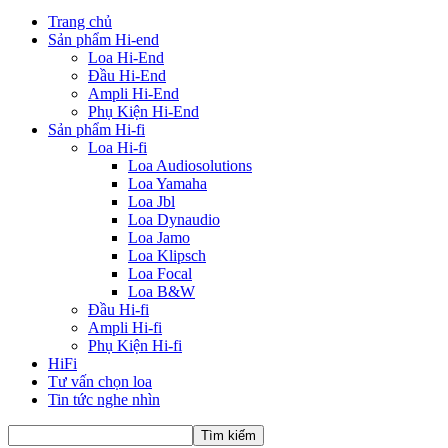
Trang chủ
Sản phẩm Hi-end
Loa Hi-End
Đầu Hi-End
Ampli Hi-End
Phụ Kiện Hi-End
Sản phẩm Hi-fi
Loa Hi-fi
Loa Audiosolutions
Loa Yamaha
Loa Jbl
Loa Dynaudio
Loa Jamo
Loa Klipsch
Loa Focal
Loa B&W
Đầu Hi-fi
Ampli Hi-fi
Phụ Kiện Hi-fi
HiFi
Tư vấn chọn loa
Tin tức nghe nhìn