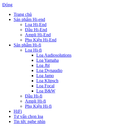
Đóng
Trang chủ
Sản phẩm Hi-end
Loa Hi-End
Đầu Hi-End
Ampli Hi-End
Phụ Kiện Hi-End
Sản phẩm Hi-fi
Loa Hi-fi
Loa Audiosolutions
Loa Yamaha
Loa Jbl
Loa Dynaudio
Loa Jamo
Loa Klipsch
Loa Focal
Loa B&W
Đầu Hi-fi
Ampli Hi-fi
Phụ Kiện Hi-fi
HiFi
Tư vấn chọn loa
Tin tức nghe nhìn