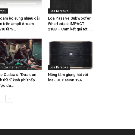
mpli
Loa Karaoke
cam bổ sung nhiều cải
Loa Passive Subwoofer
ến trên ampli Arcam
Wharfedale IMPACT
10 tầm...
218B – Cam kết giá tốt,...
in tức nghe nhìn
Loa Karaoke
e Outlaws: “Đứa con
Nâng tầm giọng hát với
nh thần” kinh phí thấp
loa JBL Pasion 12A
ợc ưu...