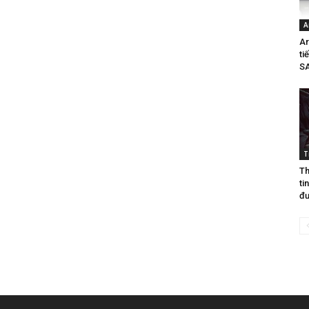
A
Ar
ti
SA
T
Th
ti
đư