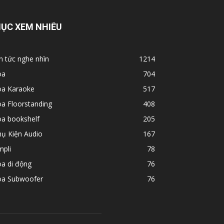
ỤC XEM NHIỀU
n tức nghe nhìn
1214
oa
704
oa Karaoke
517
a Floorstanding
408
oa bookshelf
205
hụ Kiện Audio
167
mpli
78
a di động
76
oa Subwoofer
76