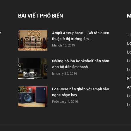
BÀI VIẾT PHỔ BIẾN
M
m
Ampli Accuphase – Cái tên quen
Ti
thuộc ở thị trường âm...
L
March 15, 2019
L
Lo
Những bộ loa bookshelf nên sắm
cho bộ dàn âm thanh...
L
January 25, 2016
P
A
Loa Bose nên ghép với ampli nào
nghe nhạc hay
Lo
February 1, 2016
L