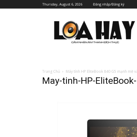
Thursday, August 6, 2026
Đăng nhập/Đăng ký
Trang Chủ
Máy tính HP EliteBook 840 G5 mạnh mẽ v
May-tinh-HP-EliteBook