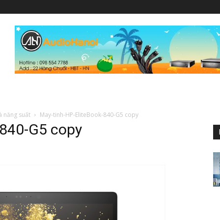
à năng suất
May-tinh-HP-EliteBook-840-G5 copy
-840-G5 copy