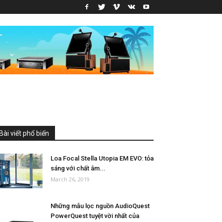
Bài viết phổ biến
Loa Focal Stella Utopia EM EVO: tỏa
sáng với chất âm...
March 26, 2019
Những mẫu lọc nguồn AudioQuest
PowerQuest tuyệt vời nhất của