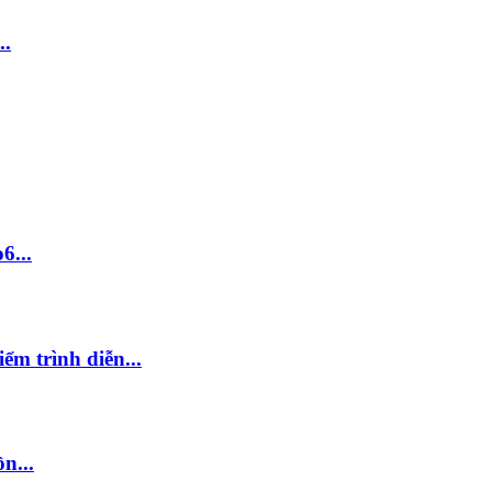
..
6...
m trình diễn...
n...