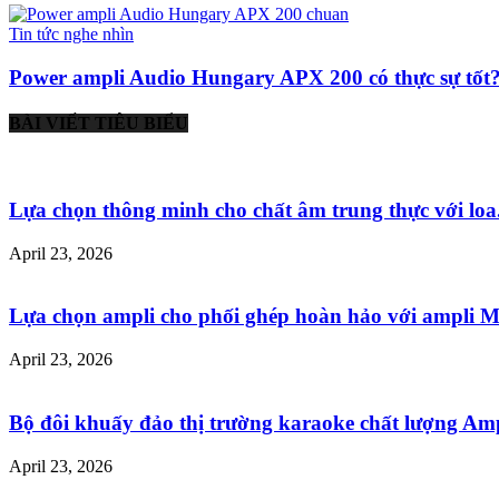
Tin tức nghe nhìn
Power ampli Audio Hungary APX 200 có thực sự tốt
BÀI VIẾT TIÊU BIỂU
Lựa chọn thông minh cho chất âm trung thực với loa.
April 23, 2026
Lựa chọn ampli cho phối ghép hoàn hảo với ampli Mu
April 23, 2026
Bộ đôi khuấy đảo thị trường karaoke chất lượng Ampl
April 23, 2026