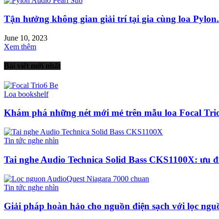
Tận hưởng không gian giải trí tại gia cùng loa Pylon.
June 10, 2023
Xem thêm
Bài viết mới nhất
Loa bookshelf
Khám phá những nét mới mẻ trên mẫu loa Focal Trio
Tin tức nghe nhìn
Tai nghe Audio Technica Solid Bass CKS1100X: ưu điể
Tin tức nghe nhìn
Giải pháp hoàn hảo cho nguồn điện sạch với lọc nguồ