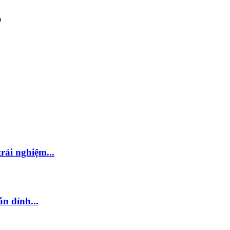
S
rải nghiệm...
n đỉnh...