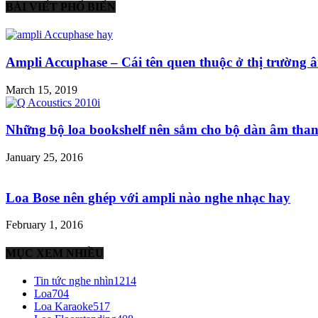
BÀI VIẾT PHỔ BIẾN
Ampli Accuphase – Cái tên quen thuộc ở thị trường â
March 15, 2019
Những bộ loa bookshelf nên sắm cho bộ dàn âm than
January 25, 2016
Loa Bose nên ghép với ampli nào nghe nhạc hay
February 1, 2016
MỤC XEM NHIỀU
Tin tức nghe nhìn
1214
Loa
704
Loa Karaoke
517