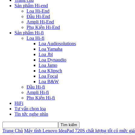
Trang chủ
Sản phẩm Hi-end
Loa Hi-End
Đầu Hi-End
Ampli Hi-End
Phụ Kiện Hi-End
Sản phẩm Hi-fi
Loa Hi-fi
Loa Audiosolutions
Loa Yamaha
Loa Jbl
Loa Dynaudio
Loa Jamo
Loa Klipsch
Loa Focal
Loa B&W
Đầu Hi-fi
Ampli Hi-fi
Phụ Kiện Hi-fi
HiFi
Tư vấn chọn loa
Tin tức nghe nhìn
Trang Chủ
Máy tính Lenovo IdeaPad 720S chất lượng tốt có mức giá