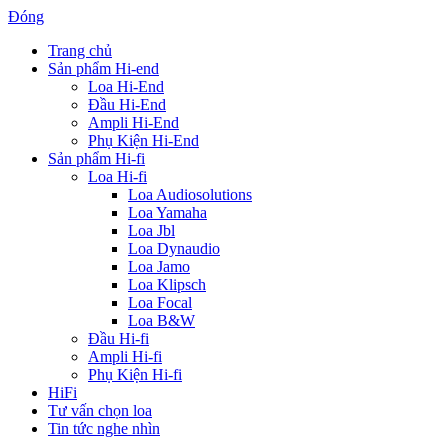
Đóng
Trang chủ
Sản phẩm Hi-end
Loa Hi-End
Đầu Hi-End
Ampli Hi-End
Phụ Kiện Hi-End
Sản phẩm Hi-fi
Loa Hi-fi
Loa Audiosolutions
Loa Yamaha
Loa Jbl
Loa Dynaudio
Loa Jamo
Loa Klipsch
Loa Focal
Loa B&W
Đầu Hi-fi
Ampli Hi-fi
Phụ Kiện Hi-fi
HiFi
Tư vấn chọn loa
Tin tức nghe nhìn