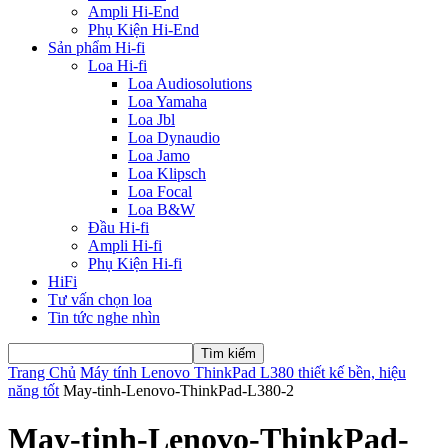
Ampli Hi-End
Phụ Kiện Hi-End
Sản phẩm Hi-fi
Loa Hi-fi
Loa Audiosolutions
Loa Yamaha
Loa Jbl
Loa Dynaudio
Loa Jamo
Loa Klipsch
Loa Focal
Loa B&W
Đầu Hi-fi
Ampli Hi-fi
Phụ Kiện Hi-fi
HiFi
Tư vấn chọn loa
Tin tức nghe nhìn
Trang Chủ
Máy tính Lenovo ThinkPad L380 thiết kế bền, hiệu
năng tốt
May-tinh-Lenovo-ThinkPad-L380-2
May-tinh-Lenovo-ThinkPad-