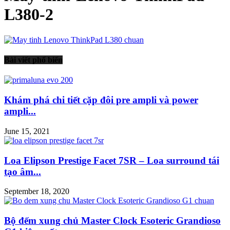
L380-2
Bài viết phổ biến
Khám phá chi tiết cặp đôi pre ampli và power
ampli...
June 15, 2021
Loa Elipson Prestige Facet 7SR – Loa surround tái
tạo âm...
September 18, 2020
Bộ đếm xung chủ Master Clock Esoteric Grandioso