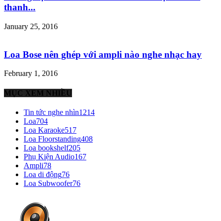
thanh...
January 25, 2016
Loa Bose nên ghép với ampli nào nghe nhạc hay
February 1, 2016
MỤC XEM NHIỀU
Tin tức nghe nhìn
1214
Loa
704
Loa Karaoke
517
Loa Floorstanding
408
Loa bookshelf
205
Phụ Kiện Audio
167
Ampli
78
Loa di động
76
Loa Subwoofer
76