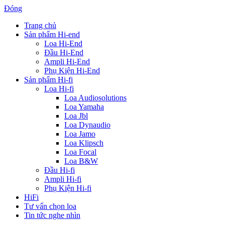
Đóng
Trang chủ
Sản phẩm Hi-end
Loa Hi-End
Đầu Hi-End
Ampli Hi-End
Phụ Kiện Hi-End
Sản phẩm Hi-fi
Loa Hi-fi
Loa Audiosolutions
Loa Yamaha
Loa Jbl
Loa Dynaudio
Loa Jamo
Loa Klipsch
Loa Focal
Loa B&W
Đầu Hi-fi
Ampli Hi-fi
Phụ Kiện Hi-fi
HiFi
Tư vấn chọn loa
Tin tức nghe nhìn