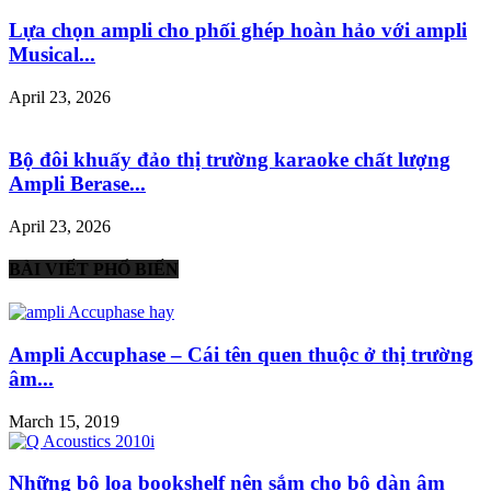
Lựa chọn ampli cho phối ghép hoàn hảo với ampli
Musical...
April 23, 2026
Bộ đôi khuấy đảo thị trường karaoke chất lượng
Ampli Berase...
April 23, 2026
BÀI VIẾT PHỔ BIẾN
Ampli Accuphase – Cái tên quen thuộc ở thị trường
âm...
March 15, 2019
Những bộ loa bookshelf nên sắm cho bộ dàn âm