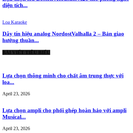
diện tích...
Loa Karaoke
Dây tín hiệu analog NordostValhalla 2 – Bản giao
hưởng thuần...
BÀI VIẾT TIÊU BIỂU
Lựa chọn thông minh cho chất âm trung thực với
loa...
April 23, 2026
Lựa chọn ampli cho phối ghép hoàn hảo với ampli
Musical...
April 23, 2026