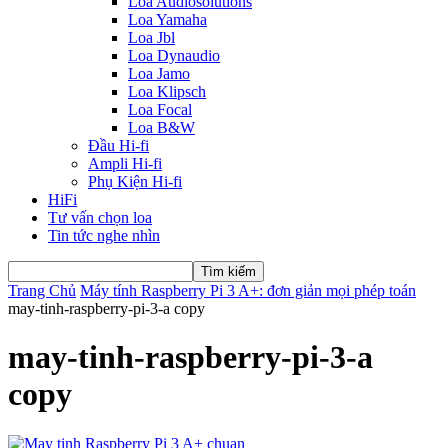
Loa Audiosolutions
Loa Yamaha
Loa Jbl
Loa Dynaudio
Loa Jamo
Loa Klipsch
Loa Focal
Loa B&W
Đầu Hi-fi
Ampli Hi-fi
Phụ Kiện Hi-fi
HiFi
Tư vấn chọn loa
Tin tức nghe nhìn
Trang Chủ
Máy tính Raspberry Pi 3 A+: đơn giản mọi phép toán
may-tinh-raspberry-pi-3-a copy
may-tinh-raspberry-pi-3-a
copy