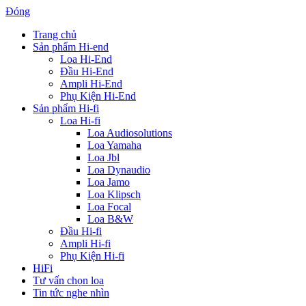
Đóng
Trang chủ
Sản phẩm Hi-end
Loa Hi-End
Đầu Hi-End
Ampli Hi-End
Phụ Kiện Hi-End
Sản phẩm Hi-fi
Loa Hi-fi
Loa Audiosolutions
Loa Yamaha
Loa Jbl
Loa Dynaudio
Loa Jamo
Loa Klipsch
Loa Focal
Loa B&W
Đầu Hi-fi
Ampli Hi-fi
Phụ Kiện Hi-fi
HiFi
Tư vấn chọn loa
Tin tức nghe nhìn