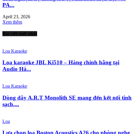
PA...
April 23, 2026
Xem thêm
Bài viết mới nhất
Loa Karaoke
Loa karaoke JBL Ki510 – Hàng chính hãng tại
Audio Hà...
Loa Karaoke
Dòng dây A.R.T Monolith SE mang đến kết nối tinh
sạch,...
Loa
Lựa chọn loa Boston Acoustics A26 cho phòng nghe