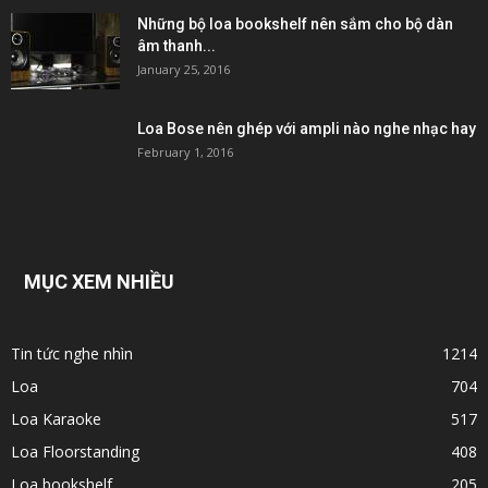
Những bộ loa bookshelf nên sắm cho bộ dàn
âm thanh...
January 25, 2016
Loa Bose nên ghép với ampli nào nghe nhạc hay
February 1, 2016
MỤC XEM NHIỀU
Tin tức nghe nhìn
1214
Loa
704
Loa Karaoke
517
Loa Floorstanding
408
Loa bookshelf
205