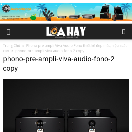
Trang Chủ
Phono pre ampli Viva Audio Fono thiết kế đẹp mắt, hiệu suất
cao
phono-pre-ampli-viva-audio-fono-2 copy
phono-pre-ampli-viva-audio-fono-2
copy