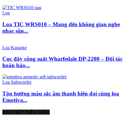
Loa
Loa TIC WRS010 – Mang đến không gian nghe
nhạc sân...
Loa Karaoke
Cục đẩy công suất Wharfedale DP-2200 – Đối tác
hoàn hảo...
Loa Subwoofer
Tận hưởng màu sắc âm thanh hiện đại cùng loa
Emotiva...
BÀI VIẾT TIÊU BIỂU