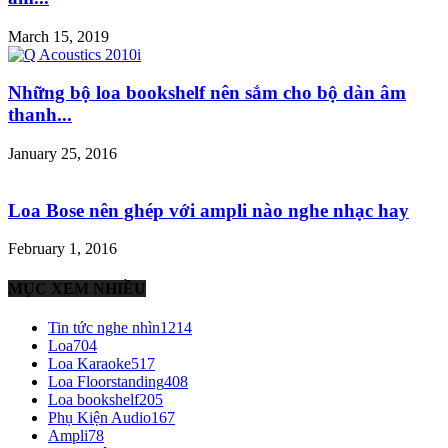
March 15, 2019
Những bộ loa bookshelf nên sắm cho bộ dàn âm
thanh...
January 25, 2016
Loa Bose nên ghép với ampli nào nghe nhạc hay
February 1, 2016
MỤC XEM NHIỀU
Tin tức nghe nhìn
1214
Loa
704
Loa Karaoke
517
Loa Floorstanding
408
Loa bookshelf
205
Phụ Kiện Audio
167
Ampli
78