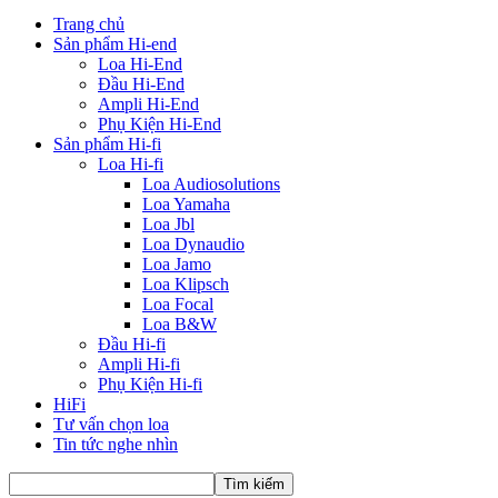
Trang chủ
Sản phẩm Hi-end
Loa Hi-End
Đầu Hi-End
Ampli Hi-End
Phụ Kiện Hi-End
Sản phẩm Hi-fi
Loa Hi-fi
Loa Audiosolutions
Loa Yamaha
Loa Jbl
Loa Dynaudio
Loa Jamo
Loa Klipsch
Loa Focal
Loa B&W
Đầu Hi-fi
Ampli Hi-fi
Phụ Kiện Hi-fi
HiFi
Tư vấn chọn loa
Tin tức nghe nhìn