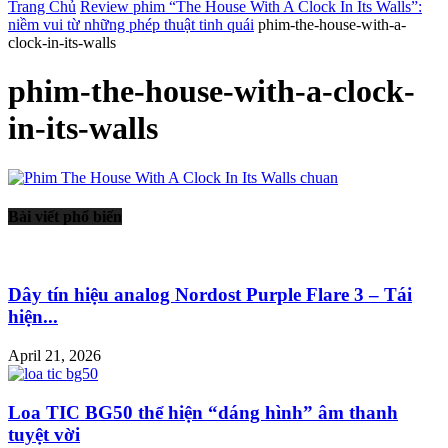
Trang Chủ
Review phim “The House With A Clock In Its Walls”:
niềm vui từ những phép thuật tinh quái
phim-the-house-with-a-
clock-in-its-walls
phim-the-house-with-a-clock-
in-its-walls
Bài viết phổ biến
Dây tín hiệu analog Nordost Purple Flare 3 – Tái
hiện...
April 21, 2026
Loa TIC BG50 thể hiện “dáng hình” âm thanh
tuyệt vời