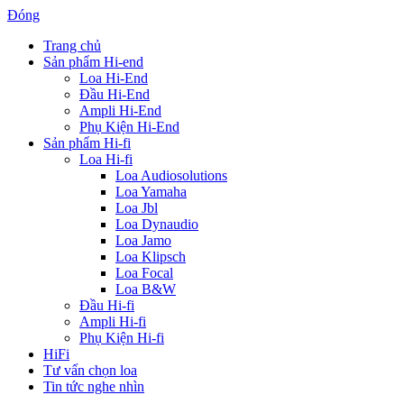
Đóng
Trang chủ
Sản phẩm Hi-end
Loa Hi-End
Đầu Hi-End
Ampli Hi-End
Phụ Kiện Hi-End
Sản phẩm Hi-fi
Loa Hi-fi
Loa Audiosolutions
Loa Yamaha
Loa Jbl
Loa Dynaudio
Loa Jamo
Loa Klipsch
Loa Focal
Loa B&W
Đầu Hi-fi
Ampli Hi-fi
Phụ Kiện Hi-fi
HiFi
Tư vấn chọn loa
Tin tức nghe nhìn