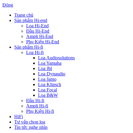
Đóng
Trang chủ
Sản phẩm Hi-end
Loa Hi-End
Đầu Hi-End
Ampli Hi-End
Phụ Kiện Hi-End
Sản phẩm Hi-fi
Loa Hi-fi
Loa Audiosolutions
Loa Yamaha
Loa Jbl
Loa Dynaudio
Loa Jamo
Loa Klipsch
Loa Focal
Loa B&W
Đầu Hi-fi
Ampli Hi-fi
Phụ Kiện Hi-fi
HiFi
Tư vấn chọn loa
Tin tức nghe nhìn