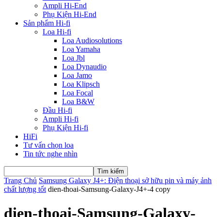
Ampli Hi-End
Phụ Kiện Hi-End
Sản phẩm Hi-fi
Loa Hi-fi
Loa Audiosolutions
Loa Yamaha
Loa Jbl
Loa Dynaudio
Loa Jamo
Loa Klipsch
Loa Focal
Loa B&W
Đầu Hi-fi
Ampli Hi-fi
Phụ Kiện Hi-fi
HiFi
Tư vấn chọn loa
Tin tức nghe nhìn
Trang Chủ
Samsung Galaxy J4+: Điện thoại sở hữu pin và máy ảnh
chất lượng tốt
dien-thoai-Samsung-Galaxy-J4+-4 copy
dien-thoai-Samsung-Galaxy-