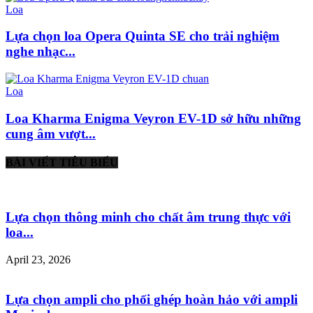
Loa
Lựa chọn loa Opera Quinta SE cho trải nghiệm
nghe nhạc...
Loa
Loa Kharma Enigma Veyron EV-1D sở hữu những
cung âm vượt...
BÀI VIẾT TIÊU BIỂU
Lựa chọn thông minh cho chất âm trung thực với
loa...
April 23, 2026
Lựa chọn ampli cho phối ghép hoàn hảo với ampli