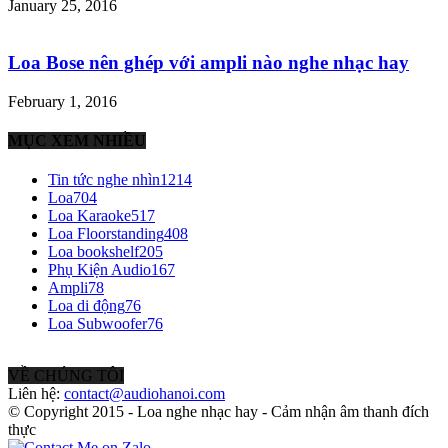
January 25, 2016
Loa Bose nên ghép với ampli nào nghe nhạc hay
February 1, 2016
MỤC XEM NHIỀU
Tin tức nghe nhìn
1214
Loa
704
Loa Karaoke
517
Loa Floorstanding
408
Loa bookshelf
205
Phụ Kiện Audio
167
Ampli
78
Loa di động
76
Loa Subwoofer
76
VỀ CHÚNG TÔI
Liên hệ:
contact@audiohanoi.com
© Copyright 2015 - Loa nghe nhạc hay - Cảm nhận âm thanh đích
thực