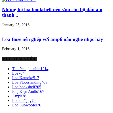
Những bộ loa bookshelf nên sắm cho bộ dàn âm
thanh...
January 25, 2016
Loa Bose nên ghép với ampli nào nghe nhạc hay
February 1, 2016
MỤC XEM NHIỀU
Tin tức nghe nhìn
1214
Loa
704
Loa Karaoke
517
Loa Floorstanding
408
Loa bookshelf
205
Phụ Kiện Audio
167
Ampli
78
Loa di động
76
Loa Subwoofer
76