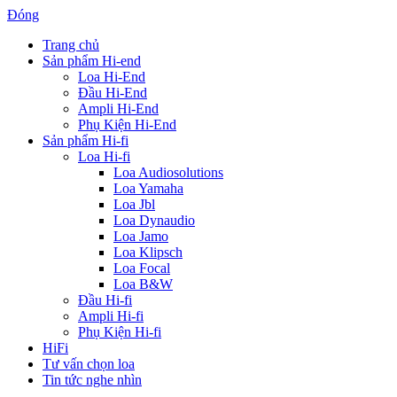
Đóng
Trang chủ
Sản phẩm Hi-end
Loa Hi-End
Đầu Hi-End
Ampli Hi-End
Phụ Kiện Hi-End
Sản phẩm Hi-fi
Loa Hi-fi
Loa Audiosolutions
Loa Yamaha
Loa Jbl
Loa Dynaudio
Loa Jamo
Loa Klipsch
Loa Focal
Loa B&W
Đầu Hi-fi
Ampli Hi-fi
Phụ Kiện Hi-fi
HiFi
Tư vấn chọn loa
Tin tức nghe nhìn