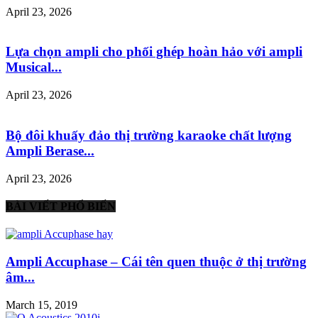
April 23, 2026
Lựa chọn ampli cho phối ghép hoàn hảo với ampli
Musical...
April 23, 2026
Bộ đôi khuấy đảo thị trường karaoke chất lượng
Ampli Berase...
April 23, 2026
BÀI VIẾT PHỔ BIẾN
Ampli Accuphase – Cái tên quen thuộc ở thị trường
âm...
March 15, 2019