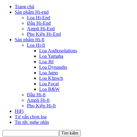
Trang chủ
Sản phẩm Hi-end
Loa Hi-End
Đầu Hi-End
Ampli Hi-End
Phụ Kiện Hi-End
Sản phẩm Hi-fi
Loa Hi-fi
Loa Audiosolutions
Loa Yamaha
Loa Jbl
Loa Dynaudio
Loa Jamo
Loa Klipsch
Loa Focal
Loa B&W
Đầu Hi-fi
Ampli Hi-fi
Phụ Kiện Hi-fi
HiFi
Tư vấn chọn loa
Tin tức nghe nhìn