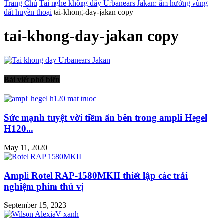
Trang Chủ
Tai nghe không dây Urbanears Jakan: âm hưởng vùng
đất huyền thoại
tai-khong-day-jakan copy
tai-khong-day-jakan copy
Bài viết phổ biến
Sức mạnh tuyệt vời tiềm ẩn bên trong ampli Hegel
H120...
May 11, 2020
Ampli Rotel RAP-1580MKII thiết lập các trải
nghiệm phim thú vị
September 15, 2023