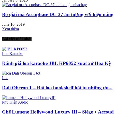
January 8, 2025
Bộ giải mã Accuphase DC-37 ấn tượng với hiệu năng 
June 10, 2019
Xem thêm
Bài viết mới nhất
Loa Karaoke
Đánh giá loa karaoke JBL KP6052 xuất xứ Hoa Kỳ
Loa
Dali Oberon 1 – Đôi loa bookshelf hội tụ những ưu...
Phụ Kiện Audio
Ghế Lumene Hollywood Luxury III – Siège + Accoudo