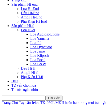
Trang chủ
Sản phẩm Hi-end
Loa Hi-End
Đầu Hi-End
Ampli Hi-End
Phụ Kiện Hi-End
Sản phẩm Hi-fi
Loa Hi-fi
Loa Audiosolutions
Loa Yamaha
Loa Jbl
Loa Dynaudio
Loa Jamo
Loa Klipsch
Loa Focal
Loa B&W
Đầu Hi-fi
Ampli Hi-fi
Phụ Kiện Hi-fi
HiFi
Tư vấn chọn loa
Tin tức nghe nhìn
Trang Chủ
Tay cần Jelco TK-950L MKII hoàn hảo trong mọi trải ngh