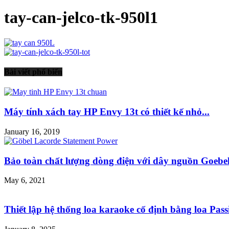
tay-can-jelco-tk-950l1
Bài viết phổ biến
Máy tính xách tay HP Envy 13t có thiết kế nhỏ...
January 16, 2019
Bảo toàn chất lượng dòng điện với dây nguồn Goebel
May 6, 2021
Thiết lập hệ thống loa karaoke cố định bằng loa Passi