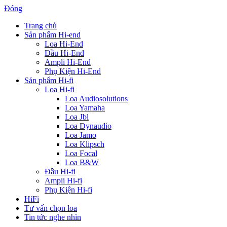
Đóng
Trang chủ
Sản phẩm Hi-end
Loa Hi-End
Đầu Hi-End
Ampli Hi-End
Phụ Kiện Hi-End
Sản phẩm Hi-fi
Loa Hi-fi
Loa Audiosolutions
Loa Yamaha
Loa Jbl
Loa Dynaudio
Loa Jamo
Loa Klipsch
Loa Focal
Loa B&W
Đầu Hi-fi
Ampli Hi-fi
Phụ Kiện Hi-fi
HiFi
Tư vấn chọn loa
Tin tức nghe nhìn