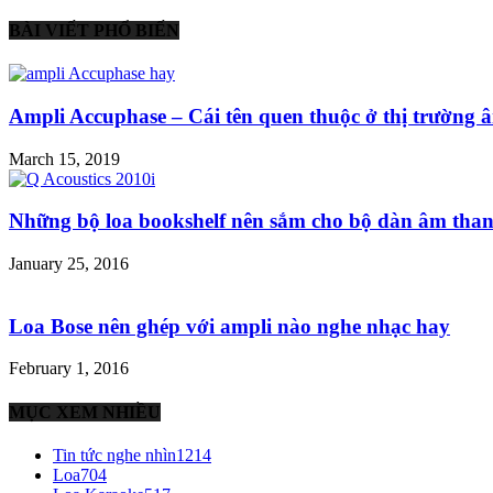
BÀI VIẾT PHỔ BIẾN
Ampli Accuphase – Cái tên quen thuộc ở thị trường â
March 15, 2019
Những bộ loa bookshelf nên sắm cho bộ dàn âm than
January 25, 2016
Loa Bose nên ghép với ampli nào nghe nhạc hay
February 1, 2016
MỤC XEM NHIỀU
Tin tức nghe nhìn
1214
Loa
704