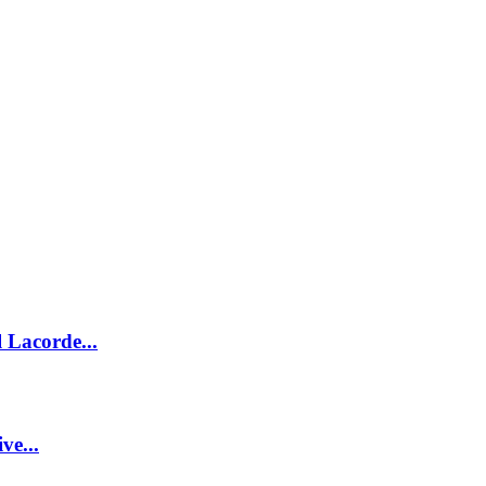
 Lacorde...
ve...