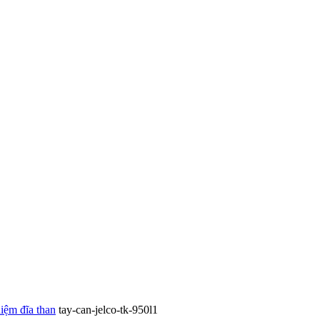
iệm đĩa than
tay-can-jelco-tk-950l1