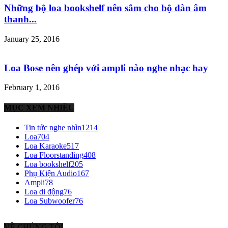
Những bộ loa bookshelf nên sắm cho bộ dàn âm
thanh...
January 25, 2016
Loa Bose nên ghép với ampli nào nghe nhạc hay
February 1, 2016
MỤC XEM NHIỀU
Tin tức nghe nhìn
1214
Loa
704
Loa Karaoke
517
Loa Floorstanding
408
Loa bookshelf
205
Phụ Kiện Audio
167
Ampli
78
Loa di động
76
Loa Subwoofer
76
VỀ CHÚNG TÔI