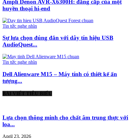
Ampli Denon AVR-X6300H: đẳng cấp của một
huyền thoại hi-end
Tin tức nghe nhìn
Sự lựa chọn đúng đắn với dây tín hiệu USB
AudioQuest...
Tin tức nghe nhìn
Dell Alienware M15 – Máy tính có thiết kế ấn
tượng...
BÀI VIẾT TIÊU BIỂU
Lựa chọn thông minh cho chất âm trung thực với
loa...
April 23, 2026