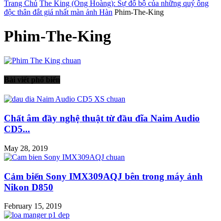
Trang Chủ
The King (Ông Hoàng): Sự đổ bộ của những quý ông
độc thân đắt giá nhất màn ảnh Hàn
Phim-The-King
Phim-The-King
Bài viết phổ biến
Chất âm đầy nghệ thuật từ đầu đĩa Naim Audio
CD5...
May 28, 2019
Cảm biến Sony IMX309AQJ bên trong máy ảnh
Nikon D850
February 15, 2019