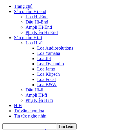
Trang chủ
Sản phẩm Hi-end
Loa Hi-End
Đầu Hi-End
Ampli Hi-End
Phụ Kiện Hi-End
Sản phẩm Hi-fi
Loa Hi-fi
Loa Audiosolutions
Loa Yamaha
Loa Jbl
Loa Dynaudio
Loa Jamo
Loa Klipsch
Loa Focal
Loa B&W
Đầu Hi-fi
Ampli Hi-fi
Phụ Kiện Hi-fi
HiFi
Tư vấn chọn loa
Tin tức nghe nhìn