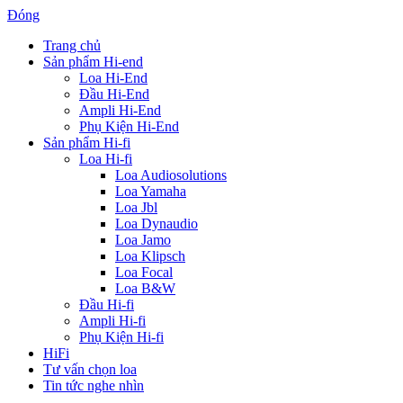
Đóng
Trang chủ
Sản phẩm Hi-end
Loa Hi-End
Đầu Hi-End
Ampli Hi-End
Phụ Kiện Hi-End
Sản phẩm Hi-fi
Loa Hi-fi
Loa Audiosolutions
Loa Yamaha
Loa Jbl
Loa Dynaudio
Loa Jamo
Loa Klipsch
Loa Focal
Loa B&W
Đầu Hi-fi
Ampli Hi-fi
Phụ Kiện Hi-fi
HiFi
Tư vấn chọn loa
Tin tức nghe nhìn