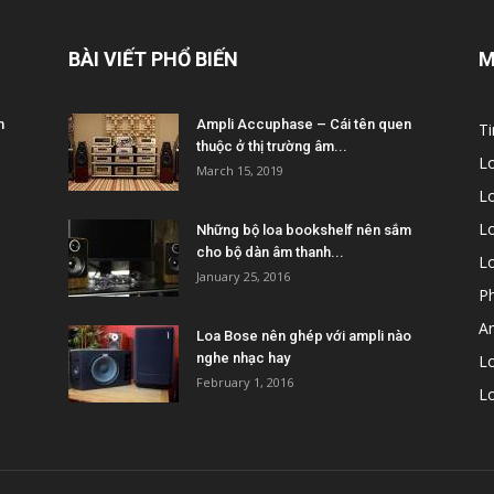
BÀI VIẾT PHỔ BIẾN
M
m
Ampli Accuphase – Cái tên quen
Ti
thuộc ở thị trường âm...
L
March 15, 2019
L
Lo
Những bộ loa bookshelf nên sắm
cho bộ dàn âm thanh...
L
January 25, 2016
P
A
Loa Bose nên ghép với ampli nào
nghe nhạc hay
Lo
February 1, 2016
L