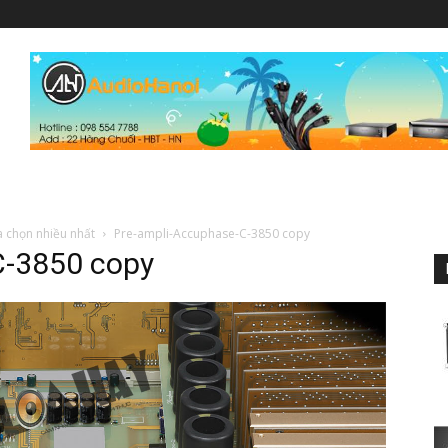
 chọn nhiều nhất
Pre-ampli-Accuphase-C-3850 copy
C-3850 copy