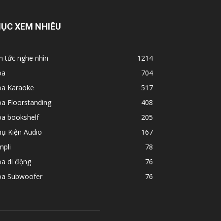
ỤC XEM NHIỀU
n tức nghe nhìn
1214
oa
704
oa Karaoke
517
a Floorstanding
408
oa bookshelf
205
hụ Kiện Audio
167
mpli
78
a di động
76
oa Subwoofer
76