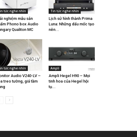
in tức nghe nhìn
Tin tức nghe nhìn
ải nghiệm mẫu sản
Lịch sử hình thành Prima
ẩm Phono box Audio
Luna: Những dấu mốc tạo
ngary Qualiton MC
nên...
in tức nghe nhìn
Ampli
nitor Audio V240-LV –
Ampli Hegel H90 – Mọi
a treo tường, giá tầm
tinh hoa của Hegel hội
ung
tụ...