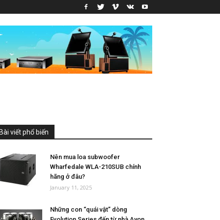
Bài viết phổ biến
Nên mua loa subwoofer
Wharfedale WLA-210SUB chính
hãng ở đâu?
January 11, 2025
Những con “quái vật” dòng
Evolution Series đến từ nhà Ayon...