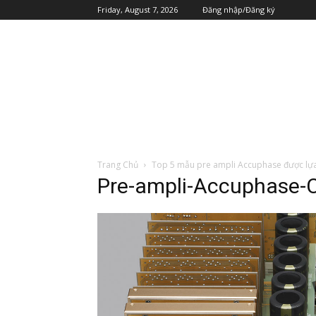
Friday, August 7, 2026
Đăng nhập/Đăng ký
Trang Chủ
Top 5 mẫu pre ampli Accuphase được lựa
Pre-ampli-Accuphase-