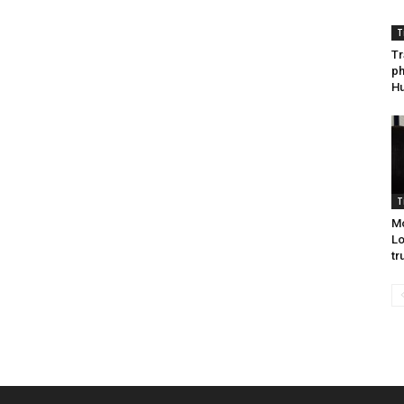
T
Tr
ph
Hu
T
Mo
Lo
tr