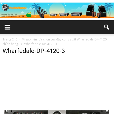
Trang Chủ
Vì sao nên lựa chọn cục đẩy công suất Wharfedale DP-4120
chính hãng?
Wharfedale-DP-4120-3
Wharfedale-DP-4120-3