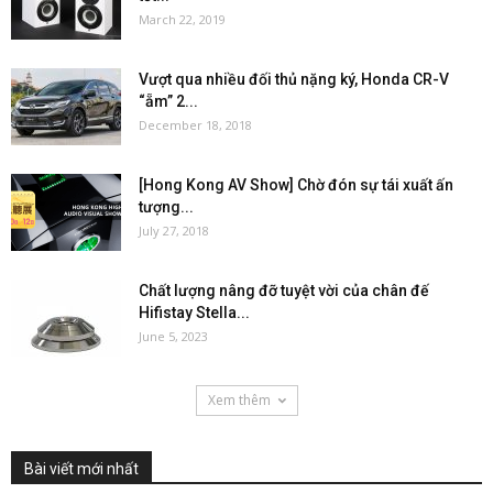
March 22, 2019
Vượt qua nhiều đối thủ nặng ký, Honda CR-V
“ẵm” 2...
December 18, 2018
[Hong Kong AV Show] Chờ đón sự tái xuất ấn
tượng...
July 27, 2018
Chất lượng nâng đỡ tuyệt vời của chân đế
Hifistay Stella...
June 5, 2023
Xem thêm
Bài viết mới nhất