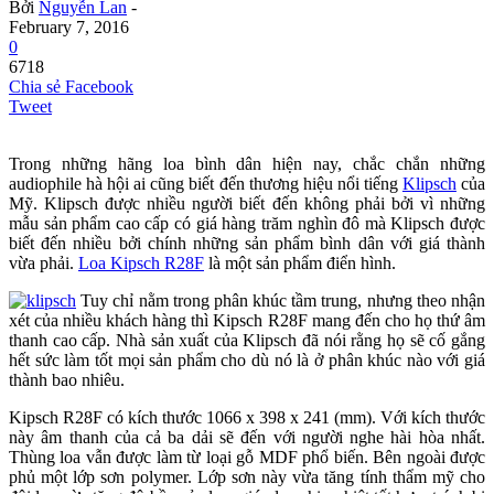
Bởi
Nguyễn Lan
-
February 7, 2016
0
6718
Chia sẻ Facebook
Tweet
Trong những hãng loa bình dân hiện nay, chắc chắn những
audiophile hà hội ai cũng biết đến thương hiệu nổi tiếng
Klipsch
của
Mỹ. Klipsch được nhiều người biết đến không phải bởi vì những
mẫu sản phẩm cao cấp có giá hàng trăm nghìn đô mà Klipsch được
biết đến nhiều bởi chính những sản phẩm bình dân với giá thành
vừa phải.
Loa Kipsch R28F
là một sản phẩm điển hình.
Tuy chỉ nằm trong phân khúc tầm trung, nhưng theo nhận
xét của nhiều khách hàng thì Kipsch R28F mang đến cho họ thứ âm
thanh cao cấp. Nhà sản xuất của Klipsch đã nói rằng họ sẽ cố gắng
hết sức làm tốt mọi sản phẩm cho dù nó là ở phân khúc nào với giá
thành bao nhiêu.
Kipsch R28F có kích thước 1066 x 398 x 241 (mm). Với kích thước
này âm thanh của cả ba dải sẽ đến với người nghe hài hòa nhất.
Thùng loa vẫn được làm từ loại gỗ MDF phổ biến. Bên ngoài được
phủ một lớp sơn polymer. Lớp sơn này vừa tăng tính thẩm mỹ cho