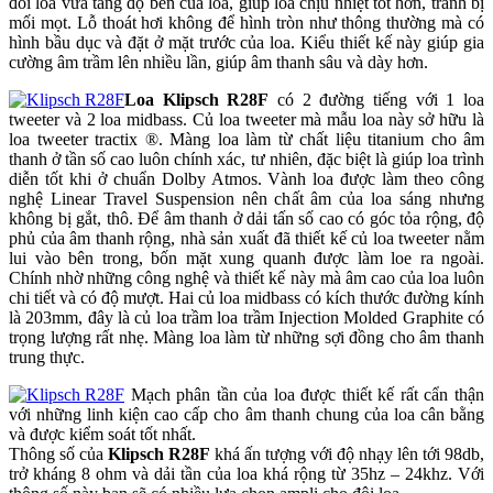
đôi loa vừa tăng độ bền của loa, giúp loa chịu nhiệt tốt hơn, tránh bị
mối mọt. Lỗ thoát hơi không để hình tròn như thông thường mà có
hình bầu dục và đặt ở mặt trước của loa. Kiểu thiết kế này giúp gia
cường âm trầm lên nhiều lần, giúp âm thanh sâu và dày hơn.
Loa Klipsch R28F
có 2 đường tiếng với 1 loa
tweeter và 2 loa midbass. Củ loa tweeter mà mẫu loa này sở hữu là
loa tweeter tractix ®. Màng loa làm từ chất liệu titanium cho âm
thanh ở tần số cao luôn chính xác, tư nhiên, đặc biệt là giúp loa trình
diễn tốt khi ở chuẩn Dolby Atmos. Vành loa được làm theo công
nghệ Linear Travel Suspension nên chất âm của loa sáng nhưng
không bị gắt, thô. Để âm thanh ở dải tấn số cao có góc tỏa rộng, độ
phủ của âm thanh rộng, nhà sản xuất đã thiết kế củ loa tweeter nằm
lui vào bên trong, bốn mặt xung quanh được làm loe ra ngoài.
Chính nhờ những công nghệ và thiết kế này mà âm cao của loa luôn
chi tiết và có độ mượt. Hai củ loa midbass có kích thước đường kính
là 203mm, đây là củ loa trầm loa trầm Injection Molded Graphite có
trọng lượng rất nhẹ. Màng loa làm từ những sợi đồng cho âm thanh
trung thực.
Mạch phân tần của loa được thiết kế rất cẩn thận
với những linh kiện cao cấp cho âm thanh chung của loa cân bằng
và được kiểm soát tốt nhất.
Thông số của
Klipsch R28F
khá ấn tượng với độ nhạy lên tới 98db,
trở kháng 8 ohm và dải tần của loa khá rộng từ 35hz – 24khz. Với