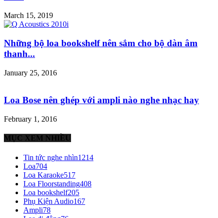
March 15, 2019
Những bộ loa bookshelf nên sắm cho bộ dàn âm
thanh...
January 25, 2016
Loa Bose nên ghép với ampli nào nghe nhạc hay
February 1, 2016
MỤC XEM NHIỀU
Tin tức nghe nhìn
1214
Loa
704
Loa Karaoke
517
Loa Floorstanding
408
Loa bookshelf
205
Phụ Kiện Audio
167
Ampli
78