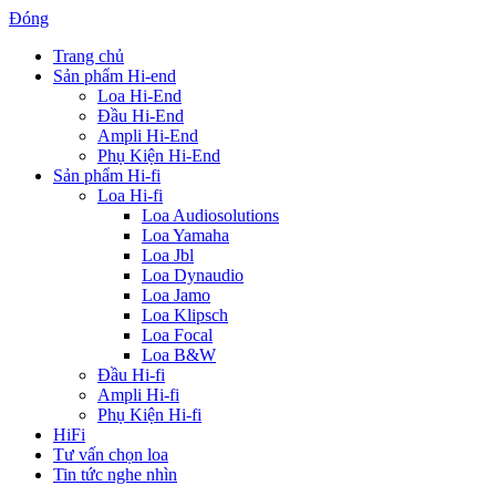
Đóng
Trang chủ
Sản phẩm Hi-end
Loa Hi-End
Đầu Hi-End
Ampli Hi-End
Phụ Kiện Hi-End
Sản phẩm Hi-fi
Loa Hi-fi
Loa Audiosolutions
Loa Yamaha
Loa Jbl
Loa Dynaudio
Loa Jamo
Loa Klipsch
Loa Focal
Loa B&W
Đầu Hi-fi
Ampli Hi-fi
Phụ Kiện Hi-fi
HiFi
Tư vấn chọn loa
Tin tức nghe nhìn