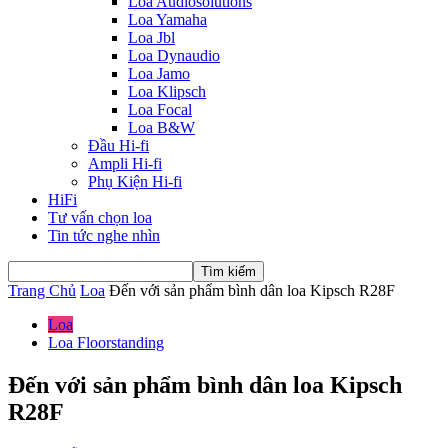
Loa Audiosolutions
Loa Yamaha
Loa Jbl
Loa Dynaudio
Loa Jamo
Loa Klipsch
Loa Focal
Loa B&W
Đầu Hi-fi
Ampli Hi-fi
Phụ Kiện Hi-fi
HiFi
Tư vấn chọn loa
Tin tức nghe nhìn
Trang Chủ
Loa
Đến với sản phẩm bình dân loa Kipsch R28F
Loa
Loa Floorstanding
Đến với sản phẩm bình dân loa Kipsch
R28F