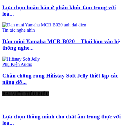
Lựa chọn hoàn hảo ở phân khúc tầm trung với
loa...
Tin tức nghe nhìn
Dàn mini Yamaha MCR-B020 – Thổi hồn vào hệ
thống nghe...
Phụ Kiện Audio
Chân chống rung Hifistay Soft Jelly thiết lập các
nâng đỡ...
BÀI VIẾT TIÊU BIỂU
Lựa chọn thông minh cho chất âm trung thực với
loa...