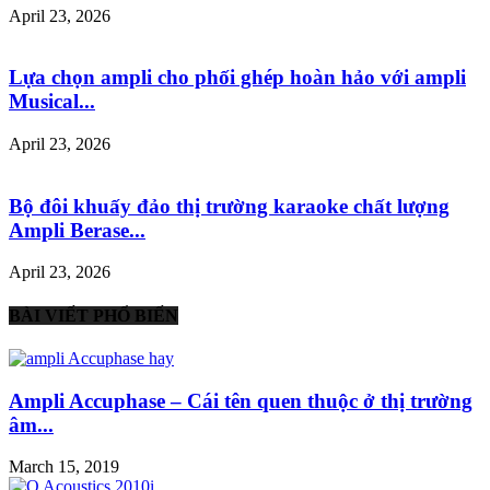
April 23, 2026
Lựa chọn ampli cho phối ghép hoàn hảo với ampli
Musical...
April 23, 2026
Bộ đôi khuấy đảo thị trường karaoke chất lượng
Ampli Berase...
April 23, 2026
BÀI VIẾT PHỔ BIẾN
Ampli Accuphase – Cái tên quen thuộc ở thị trường
âm...
March 15, 2019