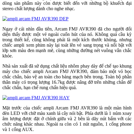
dòng sản phẩm này còn được biết đến với những bộ khuếch đại
stereo chất lượng dành cho nghe nhạc.
Ngay ở cái nhìn đầu tiên, Arcam FMJ AVR390 đã cho người đối
diện thấy được một vẻ ngoài cuốn hút của nó. Không quá cầu kỳ
trong thiết kế, cũng không phải là một kích thước khủng, nhưng
chiếc ampli xem phim này lại toát lên vẻ sang trọng và nổi bật với
lớp sơn màu đen mạnh mẽ, cùng những đường nét vuông vắn chắc
khỏe.
Nhà sản xuất đã sử dụng chất liệu nhôm phay dày để chế tạo khung
máy cho chiếc ampli Arcam FMJ AVR390, đảm bảo một vỏ bọc
chắc chắn, bảo vệ an toàn cho bảng mạch bên trong. Toàn bộ phần
thân máy có trọng lượng 16.7kg được nâng đỡ trên những chân đế
chắc chắn, hạn chế rung chấn hiệu quả.
Mặt trước của chiếc ampli Arcam FMJ AVR390 là một màn hình
đèn LED với chữ màu xanh lá cây nỏi bật. Phía dưới là 1 núm xoay
âm lượng được đặt ở chính giữa và 2 bên là dãy nút bấm với các
chức năng khác nhau. Ngoài ra còn có 1 nút nguồn, 1 cổng phone
và 1 cổng AUX.