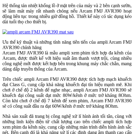
Hệ thống tản nhiệt khổng lồ ở mặt trên của máy và 2 bên cạnh sườn,
sẽ làm mát máy rất nhanh chóng nếu Arcam FMJ AVR390 hoạt
động liên tục trong nhiều giờ đồng hồ. Thiết kế này có tác dụng kéo
dài tuổi thọ cho thiết bị.
Ưu thế kỹ thuật và những tính năng tiên tiến của ampli Arcam FMJ
AVR390 chính hãng
Arcam FMJ AVR390 là mẫu ampli xem phim tích hợp đa kênh của
Arcam, được thiết kế với hiệu suất âm thanh vượt trội, cùng nhiều
công nghệ mới được kết hợp bên trong khung máy chắc chắn, mang
dáng dấp truyền thống của Arcam.
Trên chiếc ampli Arcam FMJ AVR390 được tích hợp mạch khuếch
đại Class G, cung cấp khả năng khuếch đại tín hiệu mạnh mẽ. Khi
chơi ở chế độ 2 kênh để nghe nhạc, ampli Arcam FMJ AVR390 sẽ
khuếch đại công suất đạt mức 80W/kênh ở mức trở kháng 8Ohm.
Còn khi chơi ở chế độ 7 kênh để xem phim, Arcam FMJ AVR390
sẽ có công suất đầu ra đạt 60W/kênh ở mức trở kháng 8Ohm.
Nhà sản xuất đã trang bị công nghệ xử lí hình ảnh tối tân, cùng với
những linh kiện điện tử chất lượng cao trên chiếc ampli tích hợp
xem phim đa kênh này, cung cấp những màn trình diễn hình ảnh sắc
nét. Bên cạnh đó là khả năng xử lí các định dạng âm thanh cao cấp