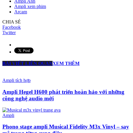
Ampli Anh
Ampli xem phim
Arcam
CHIA SẺ
Facebook
Twitter
BÀI VIẾT LIÊN QUAN
XEM THÊM
Ampli tích hợp
Ampli Hegel H600 phát triển hoàn hảo với những
công nghệ audio mới
Ampli
Phono stage ampli Musical Fidelity M3x Vinyl – say