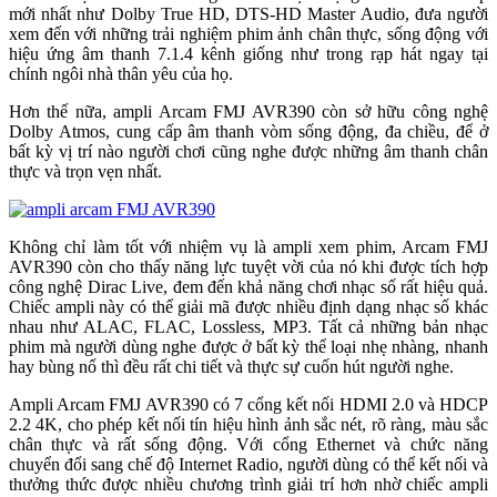
mới nhất như Dolby True HD, DTS-HD Master Audio, đưa người
xem đến với những trải nghiệm phim ảnh chân thực, sống động với
hiệu ứng âm thanh 7.1.4 kênh giống như trong rạp hát ngay tại
chính ngôi nhà thân yêu của họ.
Hơn thế nữa, ampli Arcam FMJ AVR390 còn sở hữu công nghệ
Dolby Atmos, cung cấp âm thanh vòm sống động, đa chiều, để ở
bất kỳ vị trí nào người chơi cũng nghe được những âm thanh chân
thực và trọn vẹn nhất.
Không chỉ làm tốt với nhiệm vụ là ampli xem phim, Arcam FMJ
AVR390 còn cho thấy năng lực tuyệt vời của nó khi được tích hợp
công nghệ Dirac Live, đem đến khả năng chơi nhạc số rất hiệu quả.
Chiếc ampli này có thể giải mã được nhiều định dạng nhạc số khác
nhau như ALAC, FLAC, Lossless, MP3. Tất cả những bản nhạc
phim mà người dùng nghe được ở bất kỳ thể loại nhẹ nhàng, nhanh
hay bùng nổ thì đều rất chi tiết và thực sự cuốn hút người nghe.
Ampli Arcam FMJ AVR390 có 7 cổng kết nối HDMI 2.0 và HDCP
2.2 4K, cho phép kết nối tín hiệu hình ảnh sắc nét, rõ ràng, màu sắc
chân thực và rất sống động. Với cổng Ethernet và chức năng
chuyển đổi sang chế độ Internet Radio, người dùng có thể kết nối và
thưởng thức được nhiều chương trình giải trí hơn nhờ chiếc ampli