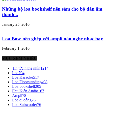
Những bộ loa bookshelf nên sắm cho bộ dàn âm
thanh...
January 25, 2016
Loa Bose nên ghép với ampli nào nghe nhạc hay
February 1, 2016
MỤC XEM NHIỀU
Tin tức nghe nhìn
1214
Loa
704
Loa Karaoke
517
Loa Floorstanding
408
Loa bookshelf
205
Phụ Kiện Audio
167
Ampli
78
Loa di động
76
Loa Subwoofer
76