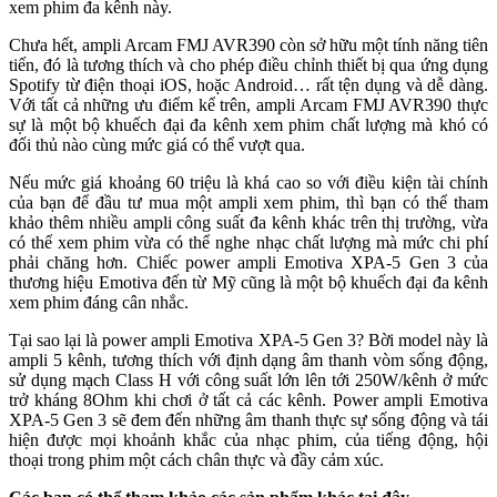
xem phim đa kênh này.
Chưa hết, ampli Arcam FMJ AVR390 còn sở hữu một tính năng tiên
tiến, đó là tương thích và cho phép điều chỉnh thiết bị qua ứng dụng
Spotify từ điện thoại iOS, hoặc Android… rất tện dụng và dễ dàng.
Với tất cả những ưu điểm kể trên, ampli Arcam FMJ AVR390 thực
sự là một bộ khuếch đại đa kênh xem phim chất lượng mà khó có
đối thủ nào cùng mức giá có thể vượt qua.
Nếu mức giá khoảng 60 triệu là khá cao so với điều kiện tài chính
của bạn để đầu tư mua một ampli xem phim, thì bạn có thể tham
khảo thêm nhiều ampli công suất đa kênh khác trên thị trường, vừa
có thể xem phim vừa có thể nghe nhạc chất lượng mà mức chi phí
phải chăng hơn. Chiếc power ampli Emotiva XPA-5 Gen 3 của
thương hiệu Emotiva đến từ Mỹ cũng là một bộ khuếch đại đa kênh
xem phim đáng cân nhắc.
Tại sao lại là power ampli Emotiva XPA-5 Gen 3? Bời model này là
ampli 5 kênh, tương thích với định dạng âm thanh vòm sống động,
sử dụng mạch Class H với công suất lớn lên tới 250W/kênh ở mức
trở kháng 8Ohm khi chơi ở tất cả các kênh. Power ampli Emotiva
XPA-5 Gen 3 sẽ đem đến những âm thanh thực sự sống động và tái
hiện được mọi khoảnh khắc của nhạc phim, của tiếng động, hội
thoại trong phim một cách chân thực và đầy cảm xúc.