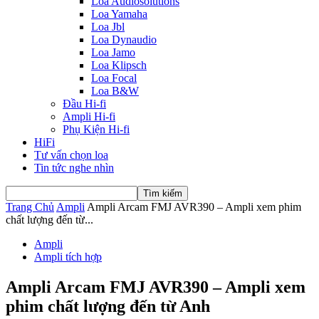
Loa Audiosolutions
Loa Yamaha
Loa Jbl
Loa Dynaudio
Loa Jamo
Loa Klipsch
Loa Focal
Loa B&W
Đầu Hi-fi
Ampli Hi-fi
Phụ Kiện Hi-fi
HiFi
Tư vấn chọn loa
Tin tức nghe nhìn
Trang Chủ
Ampli
Ampli Arcam FMJ AVR390 – Ampli xem phim
chất lượng đến từ...
Ampli
Ampli tích hợp
Ampli Arcam FMJ AVR390 – Ampli xem
phim chất lượng đến từ Anh