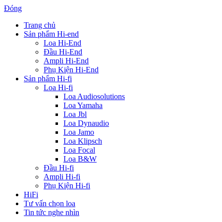
Đóng
Trang chủ
Sản phẩm Hi-end
Loa Hi-End
Đầu Hi-End
Ampli Hi-End
Phụ Kiện Hi-End
Sản phẩm Hi-fi
Loa Hi-fi
Loa Audiosolutions
Loa Yamaha
Loa Jbl
Loa Dynaudio
Loa Jamo
Loa Klipsch
Loa Focal
Loa B&W
Đầu Hi-fi
Ampli Hi-fi
Phụ Kiện Hi-fi
HiFi
Tư vấn chọn loa
Tin tức nghe nhìn