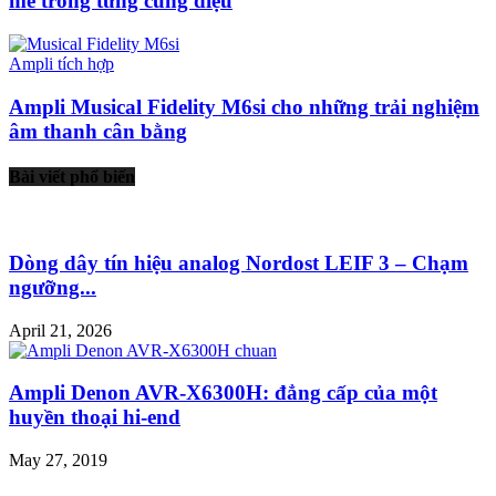
mê trong từng cung điệu
Ampli tích hợp
Ampli Musical Fidelity M6si cho những trải nghiệm
âm thanh cân bằng
Bài viết phổ biến
Dòng dây tín hiệu analog Nordost LEIF 3 – Chạm
ngưỡng...
April 21, 2026
Ampli Denon AVR-X6300H: đẳng cấp của một
huyền thoại hi-end
May 27, 2019