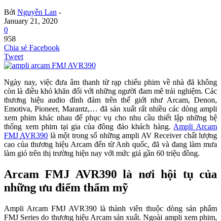
Bởi
Nguyễn Lan
-
January 21, 2020
0
958
Chia sẻ Facebook
Tweet
Ngày nay, việc đưa âm thanh từ rạp chiếu phim về nhà đã không
còn là điều khó khăn đối với những người đam mê trải nghiệm. Các
thương hiệu audio đình đám trên thế giới như Arcam, Denon,
Emotiva, Pioneer, Marantz,… đã sản xuất rất nhiều các dòng ampli
xem phim khác nhau để phục vụ cho nhu cầu thiết lập những hệ
thống xem phim tại gia của đông đảo khách hàng.
Ampli Arcam
FMJ AVR390
là một trong số những ampli AV Receiver chất lượng
cao của thương hiệu Arcam đến từ Anh quốc, đã và đang làm mưa
làm gió trên thị trường hiện nay với mức giá gần 60 triệu đồng.
Arcam FMJ AVR390 là nơi hội tụ của
những ưu điểm thẩm mỹ
Ampli Arcam FMJ AVR390 là thành viên thuộc dòng sản phẩm
FMJ Series do thương hiệu Arcam sản xuất. Ngoài ampli xem phim,