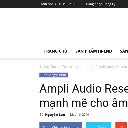
Saturday, August 8, 2026
Đăng nhập/Đăng ký
TRANG CHỦ
SẢN PHẨM HI-END
SẢN
Trang Chủ
Tin tức nghe nhìn
Ampli Audio Researc
Tin tức nghe nhìn
Ampli Audio Rese
mạnh mẽ cho âm 
Bởi
Nguyễn Lan
-
May 16, 2019
Chia sẻ Facebook
Tweet