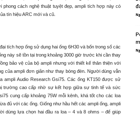
đ
 phong cách nghệ thuật tuyệt đẹp, ampli tích hợp này có
ủa tín hiệu ARC mới và cũ.
Ng
P
m
đại tích hợp ống sử dụng hai ống 6H30 và bốn trong số các
Ng
ng này sẽ tồn tại trong khoảng 3000 giờ trước khi cần thay
lồng bảo vệ của bộ ampli nhưng với thiết kế thân thiện với
ng của ampli đơn giản như thay bóng đèn. Người dùng vẫn
 của ampli Audio Research Gsi75. Các ống KT150 được sử
hị trường cao cấp nhờ sự kết hợp giữa sự tinh tế và sức
i75 cung cấp khoảng 75W mỗi kênh, khá tốt cho các loa
vừa đủ với các ống. Giống như hầu hết các ampli ống, ampli
i dùng lựa chọn hai đầu ra loa – 4 và 8 ohms – để giúp