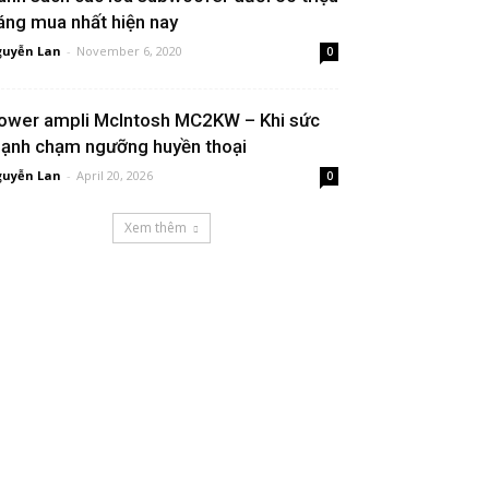
áng mua nhất hiện nay
uyễn Lan
-
November 6, 2020
0
ower ampli McIntosh MC2KW – Khi sức
ạnh chạm ngưỡng huyền thoại
uyễn Lan
-
April 20, 2026
0
Xem thêm