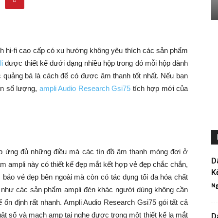
h hi-fi cao cấp có xu hướng không yêu thích các sản phẩm
i
được thiết kế dưới dạng nhiều hộp trong đó mỗi hộp dành
ợc quảng bá là cách để có được âm thanh tốt nhất. Nếu bạn
ến số lượng,
ampli Audio Research Gsi75
tích hợp mới của
áp ứng đủ những điều mà các tín đồ âm thanh móng đợi ở
D
 ampli này có thiết kế đẹp mắt kết hợp vẻ đẹp chắc chắn,
K
ảm bảo vẻ đẹp bên ngoài mà còn có tác dụng tối đa hóa chất
Ng
g như các sản phẩm ampli đèn khác người dùng không cần
ể ổn định rất nhanh. Ampli Audio Research Gsi75 gói tất cả
uật số và mạch amp tai nghe được trong một thiết kế lạ mắt
D