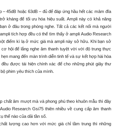
ấp – 45dB hoặc 63dB – đủ để đáp ứng hầu hết các mâm đĩa
 trở kháng để tối ưu hóa hiệu suất. Ampli này có khả năng
 bạn ở đâu trong phòng nghe. Tất cả các kết nối mà người
pli tích hợp đều có thể tìm thấy ở ampli Audio Research
 một điểm kì lạ ở mức giá mà ampli này sở hữu. Khi bạn sở
cơ hội để lắng nghe âm thanh tuyệt vời với độ trung thực
hẹn mang đến màn trình diễn tinh tế và sự kết hợp hài hòa
 đều được tái hiện chính xác để cho những phút giây thư
 bộ phim yêu thích của mình.
cấp chất âm mượt mà và phong phú theo khuôn mẫu thì đây
 Audio Research Gsi75 thiên nhiều về cung cấp âm thanh
ụ thể nào của dải tần số.
hất lượng cao hơn với mức giá chỉ tầm trung thì những