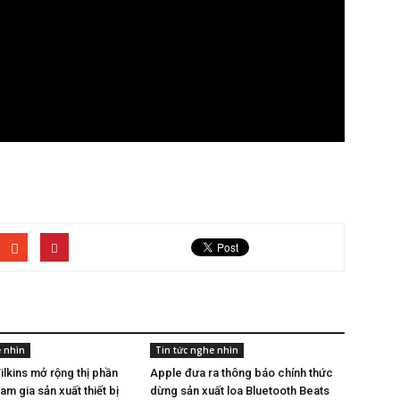
e nhìn
Tin tức nghe nhìn
lkins mở rộng thị phần
Apple đưa ra thông báo chính thức
am gia sản xuất thiết bị
dừng sản xuất loa Bluetooth Beats