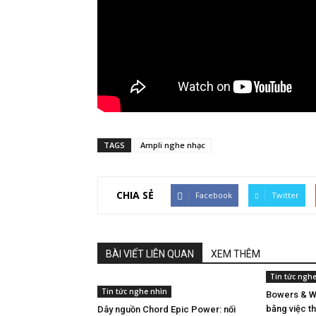
TAGS
Ampli nghe nhạc
CHIA SẺ
Facebook
Twitter
BÀI VIẾT LIÊN QUAN
XEM THÊM
Tin tức ngh
Tin tức nghe nhìn
Bowers & Wi
bằng việc th
Dây nguồn Chord Epic Power: nối