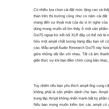
Có nhiều lựa chọn cài đặt mức tăng cao và th
than trên thị trường cũng như có năm cài đặt
mang đến sự thoải mái của dù vị trí nghe của
dùng mong muốn sẽ tìm thấy ở một sản phẩm am
Gsi75 ngoại trừ kết nối XLR đây có thể nói là
hữu một ampli chất lượng hàng đầu bạn sẽ có 
cao. Mẫu ampli Audio Research Gsi75 này hứa 
giữa những dải tần với nhau. Tất cả âm thanh
giãn thực sự khi bạn đắm chìm cùng bản nhạc,
Tuy nhiên nếu bạn yêu thích ampli ống cung 
không phải là sản phẩm dành cho bạn. Ampli
trung lập. Ampli không nhấn mạnh bất kỳ phần c
Nếu bạn mong muốn kiếm tìm các ampli có c