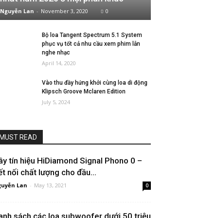
Nguyễn Lan
-
November 3, 2020
0
Bộ loa Tangent Spectrum 5.1 System
phục vụ tốt cả nhu cầu xem phim lẫn
nghe nhạc
April 14, 2020
Vào thu đầy hứng khởi cùng loa di động
Klipsch Groove Mclaren Edition
July 5, 2024
MUST READ
ây tín hiệu HiDiamond Signal Phono 0 –
ết nối chất lượng cho đầu...
uyễn Lan
-
May 13, 2021
0
anh sách các loa subwoofer dưới 50 triệu