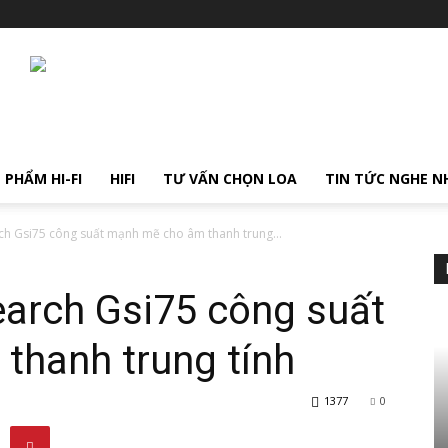
 PHẨM HI-FI
HIFI
TƯ VẤN CHỌN LOA
TIN TỨC NGHE N
h Gsi75 công suất mạnh mẽ cho âm thanh trung...
arch Gsi75 công suất
thanh trung tính
1377
0