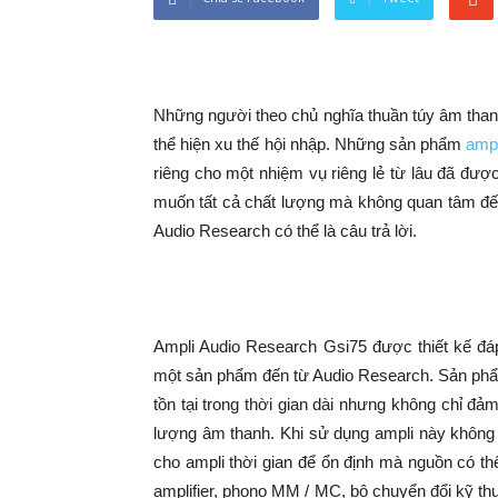
Những người theo chủ nghĩa thuần túy âm than
thể hiện xu thế hội nhập. Những sản phẩm
ampl
riêng cho một nhiệm vụ riêng lẻ từ lâu đã đư
muốn tất cả chất lượng mà không quan tâm đ
Audio Research có thể là câu trả lời.
Ampli Audio Research Gsi75 được thiết kế đ
một sản phẩm đến từ Audio Research. Sản phẩm
tồn tại trong thời gian dài nhưng không chỉ đ
lượng âm thanh. Khi sử dụng ampli này khôn
cho ampli thời gian để ổn định mà nguồn có th
amplifier, phono MM / MC, bộ chuyển đổi kỹ th