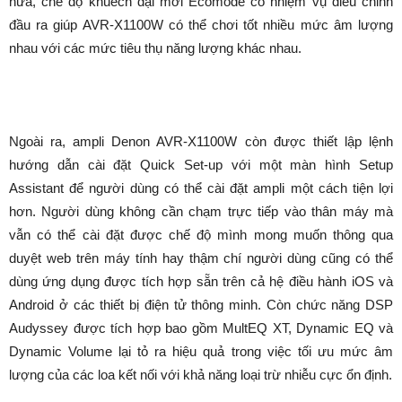
nữa, chế độ khuếch đại mới Ecomode có nhiệm vụ điều chỉnh
đầu ra giúp AVR-X1100W có thể chơi tốt nhiều mức âm lượng
nhau với các mức tiêu thụ năng lượng khác nhau.
Ngoài ra, ampli Denon AVR-X1100W còn được thiết lập lệnh
hướng dẫn cài đặt Quick Set-up với một màn hình Setup
Assistant để người dùng có thể cài đặt ampli một cách tiện lợi
hơn. Người dùng không cần chạm trực tiếp vào thân máy mà
vẫn có thể cài đặt được chế độ mình mong muốn thông qua
duyệt web trên máy tính hay thậm chí người dùng cũng có thể
dùng ứng dụng được tích hợp sẵn trên cả hệ điều hành iOS và
Android ở các thiết bị điện tử thông minh. Còn chức năng DSP
Audyssey được tích hợp bao gồm MultEQ XT, Dynamic EQ và
Dynamic Volume lại tỏ ra hiệu quả trong việc tối ưu mức âm
lượng của các loa kết nối với khả năng loại trừ nhiễu cực ổn định.