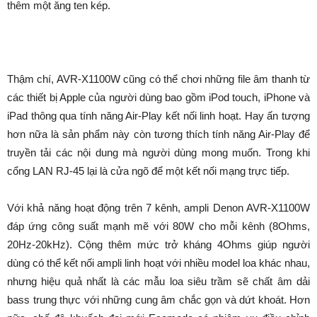
thêm một ăng ten kép.
Thậm chí, AVR-X1100W cũng có thể chơi những file âm thanh từ
các thiết bị Apple của người dùng bao gồm iPod touch, iPhone và
iPad thông qua tính năng Air-Play kết nối linh hoạt. Hay ấn tượng
hơn nữa là sản phẩm này còn tương thích tính năng Air-Play để
truyền tải các nội dung mà người dùng mong muốn. Trong khi
cổng LAN RJ-45 lại là cửa ngõ để một kết nối mạng trực tiếp.
Với khả năng hoạt động trên 7 kênh, ampli Denon AVR-X1100W
đáp ứng công suất mạnh mẽ với 80W cho mỗi kênh (8Ohms,
20Hz-20kHz). Cộng thêm mức trở kháng 4Ohms giúp người
dùng có thể kết nối ampli linh hoạt với nhiều model loa khác nhau,
nhưng hiệu quả nhất là các mẫu loa siêu trầm sẽ chất âm dải
bass trung thực với những cung âm chắc gọn và dứt khoát. Hơn