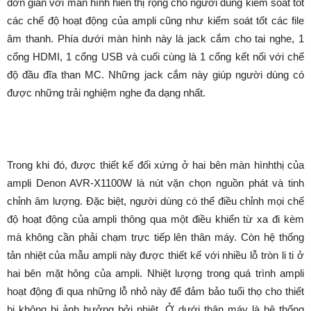
đơn giản với màn hình hiển thị rộng cho người dùng kiểm soát tốt
các chế độ hoạt động của ampli cũng như kiểm soát tốt các file
âm thanh. Phía dưới màn hình này là jack cắm cho tai nghe, 1
cổng HDMI, 1 cổng USB và cuối cùng là 1 cổng kết nối với chế
độ đầu đĩa than MC. Những jack cắm này giúp người dùng có
được những trải nghiệm nghe đa dạng nhất.
Trong khi đó, được thiết kế đối xứng ở hai bên màn hìnhthị của
ampli Denon AVR-X1100W là nút vặn chọn nguồn phát và tinh
chỉnh âm lượng. Đặc biệt, người dùng có thể điều chỉnh mọi chế
độ hoạt động của ampli thông qua một điều khiển từ xa đi kèm
mà không cần phải chạm trực tiếp lên thân máy. Còn hệ thống
tản nhiệt của mẫu ampli này được thiết kế với nhiều lỗ tròn li ti ở
hai bên mặt hông của ampli. Nhiệt lượng trong quá trình ampli
hoạt động đi qua những lỗ nhỏ này để đảm bảo tuổi thọ cho thiết
bị không bị ảnh hưởng bởi nhiệt. Ở dưới thân máy là hệ thống