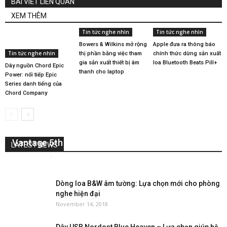
BÀI VIẾT LIÊN QUAN
XEM THÊM
Tin tức nghe nhìn
Tin tức nghe nhìn
Bowers & Wilkins mở rộng
Apple đưa ra thông báo
Tin tức nghe nhìn
thị phần bằng việc tham
chính thức dừng sản xuất
gia sản xuất thiết bị âm
loa Bluetooth Beats Pill+
Dây nguồn Chord Epic
thanh cho laptop
Power: nối tiếp Epic
Series danh tiếng của
Chord Company
Trải nghiệm chất âm đỉnh cao với dòng loa
Vantage 5th Anniversary của nhà AudioSolutions
LATEST NEWS
Nguyễn Lan
-
April 22, 2026
0
Dòng loa B&W âm tường: Lựa chọn mới cho phòng
nghe hiện đại
November 14, 2018