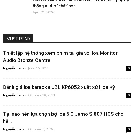
Dây USB Nordost Blue Heaven – Lựa chọn giúp hệ
thống audio ‘chất’ hơn
April 21, 2026
MUST READ
Thiết lập hệ thống xem phim tại gia với loa Monitor
Audio Bronze Centre
Nguyễn Lan
-
June 15, 2019
0
Đánh giá loa karaoke JBL KP6052 xuất xứ Hoa Kỳ
Nguyễn Lan
-
October 20, 2023
0
Tại sao nên lựa chọn bộ loa 5.0 Jamo S 807 HCS cho
hệ...
Nguyễn Lan
-
October 6, 2018
0