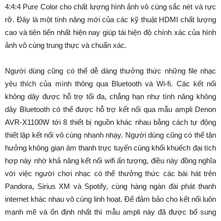
4:4:4 Pure Color cho chất lượng hình ảnh vô cùng sắc nét và rực
rỡ. Đây là một tính năng mới của các kỹ thuật HDMI chất lượng
cao và tiên tiến nhất hiện nay giúp tái hiện độ chính xác của hình
ảnh vô cùng trung thực và chuẩn xác.
Người dùng cũng có thể dễ dàng thưởng thức những file nhạc
yêu thích của mình thông qua Bluetooth và Wi-fi. Các kết nối
không dây được hỗ trợ tối đa, chẳng hạn như tính năng không
dây Bluetooth có thể được hỗ trợ kết nối qua mẫu ampli Denon
AVR-X1100W tới 8 thiết bị nguồn khác nhau bằng cách tự động
thiết lập kết nối vô cùng nhanh nhạy. Người dùng cũng có thể tận
hưởng không gian âm thanh trực tuyến cùng khối khuếch đại tích
hợp này nhờ khả năng kết nối wifi ấn tượng, điều này đồng nghĩa
với việc người chơi nhạc có thể thưởng thức các bài hát trên
Pandora, Sirius XM và Spotify, cùng hàng ngàn đài phát thanh
internet khác nhau vô cùng linh hoạt. Để đảm bảo cho kết nối luôn
mạnh mẽ và ổn định nhất thì mẫu ampli này đã được bổ sung