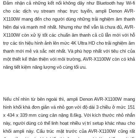
Đảm nhận cả những kết nối không dây như Bluetooth hay Wi-fi
cho các dịch vụ stream nhạc trực tuyến, ampli Denon AVR-
X1100W mang đến cho người dùng những trải nghiệm âm thanh
hiện đại và mạnh mẽ nhất. Nhưng như thế vẫn là chưa đủ, AVR-
X1100W còn xử lý tốt các chuẩn âm thanh cả cũ lẫn mới với hỗ
trợ các tín hiệu hình ảnh lên mức 4K Ultra HD cho trải nghiệm âm
thanh mới mẻ và sắc nét nhất. Và phù hợp nhất với tiêu chí của
một thiết kế thân thiện với môi trường, AVR-X1100W còn có khả
năng tiết kiệm năng lượng vô cùng tối ưu.
Nếu chỉ nhìn từ bên ngoài thì, ampli Denon AVR-X1100W mang
hình khối khá đơn giản và nhỏ gọn với độ dài 3 chiều ở mức 151
x 434 x 339 mm cùng cân nặng 8.6kg. Với kích thước nhỏ nhắn
này, người dùng có thể linh hoạt nhiều vị trí setup khác nhau cho
khối ampli này. Cấu trúc mặt trước của AVR-X1100W cũng rất