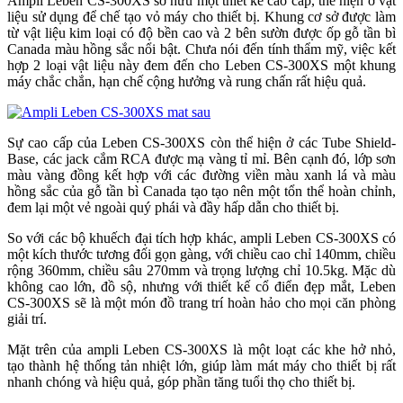
Ampli Leben CS-300XS sở hữu một thiết kế cao cấp, thể hiện ở vật
liệu sử dụng để chế tạo vỏ máy cho thiết bị. Khung cơ sở được làm
từ vật liệu kim loại có độ bền cao và 2 bên sườn được ốp gỗ tần bì
Canada màu hồng sắc nổi bật. Chưa nói đến tính thẩm mỹ, việc kết
hợp 2 loại vật liệu này đem đến cho Leben CS-300XS một khung
máy chắc chắn, hạn chế cộng hưởng và rung chấn rất hiệu quả.
Sự cao cấp của Leben CS-300XS còn thể hiện ở các Tube Shield-
Base, các jack cắm RCA được mạ vàng tỉ mỉ. Bên cạnh đó, lớp sơn
màu vàng đồng kết hợp với các đường viền màu xanh lá và màu
hồng sắc của gỗ tần bì Canada tạo tạo nên một tổn thể hoàn chỉnh,
đem lại một vẻ ngoài quý phái và đầy hấp dẫn cho thiết bị.
So với các bộ khuếch đại tích hợp khác, ampli Leben CS-300XS có
một kích thước tương đối gọn gàng, với chiều cao chỉ 140mm, chiều
rộng 360mm, chiều sâu 270mm và trọng lượng chỉ 10.5kg. Mặc dù
không cao lớn, đồ sộ, nhưng với thiết kế cổ điển đẹp mắt, Leben
CS-300XS sẽ là một món đồ trang trí hoàn hảo cho mọi căn phòng
giải trí.
Mặt trên của ampli Leben CS-300XS là một loạt các khe hở nhỏ,
tạo thành hệ thống tản nhiệt lớn, giúp làm mát máy cho thiết bị rất
nhanh chóng và hiệu quả, góp phần tăng tuổi thọ cho thiết bị.