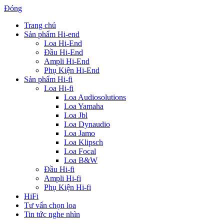
Đóng
Trang chủ
Sản phẩm Hi-end
Loa Hi-End
Đầu Hi-End
Ampli Hi-End
Phụ Kiện Hi-End
Sản phẩm Hi-fi
Loa Hi-fi
Loa Audiosolutions
Loa Yamaha
Loa Jbl
Loa Dynaudio
Loa Jamo
Loa Klipsch
Loa Focal
Loa B&W
Đầu Hi-fi
Ampli Hi-fi
Phụ Kiện Hi-fi
HiFi
Tư vấn chọn loa
Tin tức nghe nhìn