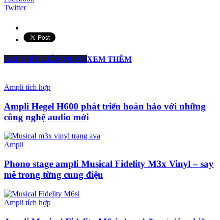
Twitter
BÀI VIẾT LIÊN QUAN
XEM THÊM
Ampli tích hợp
Ampli Hegel H600 phát triển hoàn hảo với những
công nghệ audio mới
Ampli
Phono stage ampli Musical Fidelity M3x Vinyl – say
mê trong từng cung điệu
Ampli tích hợp