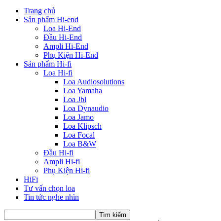
Trang chủ
Sản phẩm Hi-end
Loa Hi-End
Đầu Hi-End
Ampli Hi-End
Phụ Kiện Hi-End
Sản phẩm Hi-fi
Loa Hi-fi
Loa Audiosolutions
Loa Yamaha
Loa Jbl
Loa Dynaudio
Loa Jamo
Loa Klipsch
Loa Focal
Loa B&W
Đầu Hi-fi
Ampli Hi-fi
Phụ Kiện Hi-fi
HiFi
Tư vấn chọn loa
Tin tức nghe nhìn