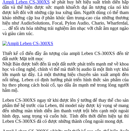
Ampli Leben CS-300XS
sẽ phát huy hết hiệu suất trình diễn hấp
dẫn và thể hiện được sức mạnh khuếch đại ấn tượng của nó khi
được kết đôi với những cặp loa xứng tầm. Người dùng có thể tham
khảo những cặp loa ở phân khúc tầm trung-cao của những thương
hiệu như AudioSolutions, Focal, Pylon Audio, Chario, Wharferdal,
… để tối ưu hóa những trải nghiệm âm nhạc với chất âm ngọt ngào
và giàu cảm xúc.
Thiết kế cổ điển đầy ấn tượng của ampli Leben CS-300XS đến từ
đất nước Mặt trời mọc
Nhật Bản được biết đến là một đất nước phát triển mạnh mẽ về khoa
học và công nghệ, chính vì thế mà thiết bị audio là một lĩnh vực khá
lớn mạnh tại đây. Là một thương hiệu chuyên sản xuất ampli đèn
nổi tiếng, Leben có định hướng phát triển hình thức sản phẩm của
họ theo phong cách hoài cổ, tạo dấu ấn mạnh mẽ trong lòng người
hâm mộ.
Leben CS-300XS ngay từ khi được lên ý tưởng để thay thế cho sản
phẩm thế hệ trước của Leben, thì model này được kỳ vọng sẽ mang
đến những màn trình diễn âm thanh vượt trội bên cạnh một ngoài
hình đẹp, sang trọng và cuốn hút. Tính đến thời điểm hiện tại thì
Leben CS-300XS đã có được những thành công ngoài mong đợi.