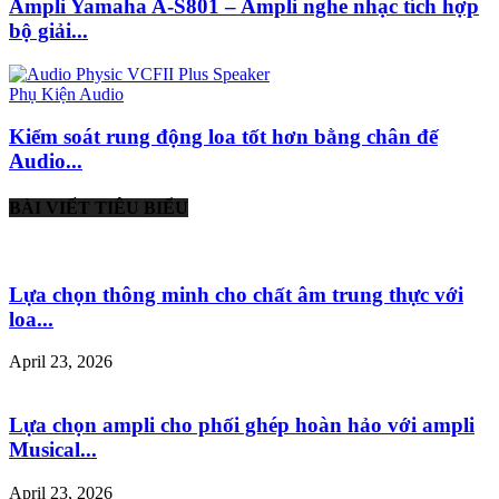
Ampli Yamaha A-S801 – Ampli nghe nhạc tích hợp
bộ giải...
Phụ Kiện Audio
Kiểm soát rung động loa tốt hơn bằng chân đế
Audio...
BÀI VIẾT TIÊU BIỂU
Lựa chọn thông minh cho chất âm trung thực với
loa...
April 23, 2026
Lựa chọn ampli cho phối ghép hoàn hảo với ampli
Musical...
April 23, 2026