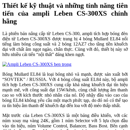
Thiết kế kỹ thuật và những tính năng tiên
tiến của ampli Leben CS-300XS chính
hãng
Là phiên bản nâng cấp từ Leben CS-300, ampli tích hợp bóng đèn
điện tử Leben CS-300XS được trang bị 4 bóng Mullard EL84 nổi
tiếng làm bóng công suất và 2 bóng 12AZ7 cho tầng tiền khuếch
đại với chất âm ngọt ngào, chân thực. Cùng với đó, thiết bị này sở
hữu nhiều cải tiến “nội thất” đáng khen ngợi.
Bóng Mullard EL84 là loại bóng nhỏ và mạnh, được sản xuất bởi
“SOVTEK” / RUSSIA. Với 4 bóng công suất EL84 này, bộ ampli
tích hợp Leben CS-300XS cung cấp khả năng khuếch đại tín hiệu
mạnh mẽ, với công suất đạt 15W/kênh, cùng chất lượng âm thanh
cao so với kích thước nhỏ nhắn của nó. Độ nhậy đầu vào cao của
bóng EL84 không yêu cầu một mạch phức tạp, do đó nó có thể tạo
ra tín hiệu âm thanh để khuếch đại đến loa với độ méo thấp nhất.
Mặt trước của Leben CS-300XS là một bảng điều khiển, với các
núm xoay mạ vàng 24K, gồm 1 núm Selector với 5 lựa chọn đầu
vào tín hiệu, núm Volume Control, Balancer, Bass Bost. Bên cạnh