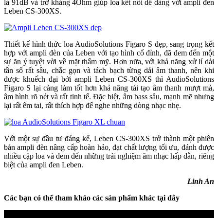
là 91dB và trở kháng 4Ohm giúp loa kết nối dễ dàng với ampli đen
Leben CS-300XS.
Thiết kế hình thức loa AudioSolutions Figaro S đẹp, sang trọng kết
hợp với ampli đèn của Leben với tạo hình cổ đỉnh, đã đem đến một
sự ăn ý tuyệt vời về mặt thẩm mỹ. Hơn nữa, với khả năng xử lí dải
tần số rất sâu, chắc gọn và tách bạch từng dải âm thanh, nên khi
được khuếch đại bởi ampli Leben CS-300XS thì AudioSolutions
Figaro S lại càng làm tốt hơn khả năng tái tạo âm thanh mượt mà,
âm hình rõ nét và rất tinh tế. Đặc biệt, âm bass sâu, mạnh mẽ nhưng
lại rất êm tai, rất thích hợp để nghe những dòng nhạc nhẹ.
Với một sự đầu tư đáng kể, Leben CS-300XS trở thành một phiên
bản ampli đèn nâng cấp hoàn hảo, đạt chất lượng tối ưu, đánh được
nhiều cặp loa và đem đến những trải nghiệm âm nhạc hấp dẫn, riêng
biệt của ampli đen Leben.
Linh An
Các bạn có thể tham khảo các sản phẩm khác tại đây