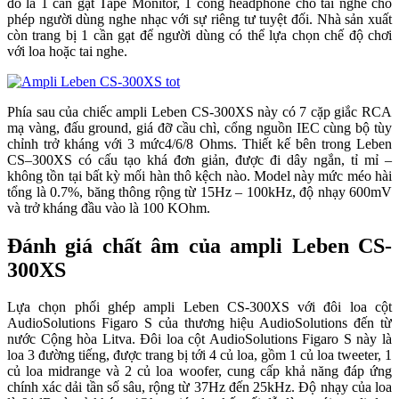
đó là 1 cần gạt Tape Monitor, 1 cổng headphone cho tai nghe cho
phép người dùng nghe nhạc với sự riêng tư tuyệt đối. Nhà sản xuất
còn trang bị 1 cần gạt để người dùng có thể lựa chọn chế độ chơi
với loa hoặc tai nghe.
Phía sau của chiếc ampli Leben CS-300XS này có 7 cặp giắc RCA
mạ vàng, đấu ground, giá đỡ cầu chì, cổng nguồn IEC cùng bộ tùy
chỉnh trở kháng với 3 mức4/6/8 Ohms. Thiết kế bên trong Leben
CS–300XS có cấu tạo khá đơn giản, được đi dây ngắn, tỉ mỉ –
không tồn tại bất kỳ mối hàn thô kệch nào. Model này mức méo hài
tổng là 0.7%, băng thông rộng từ 15Hz – 100kHz, độ nhạy 600mV
và trở kháng đầu vào là 100 KOhm.
Đánh giá chất âm của ampli Leben CS-
300XS
Lựa chọn phối ghép ampli Leben CS-300XS với đôi loa cột
AudioSolutions Figaro S của thương hiệu AudioSolutions đến từ
nước Cộng hòa Litva. Đôi loa cột AudioSolutions Figaro S này là
loa 3 đường tiếng, được trang bị tới 4 củ loa, gồm 1 củ loa tweeter, 1
củ loa midrange và 2 củ loa woofer, cung cấp khả năng đáp ứng
chính xác dải tần số sâu, rộng từ 37Hz đến 25kHz. Độ nhạy của loa