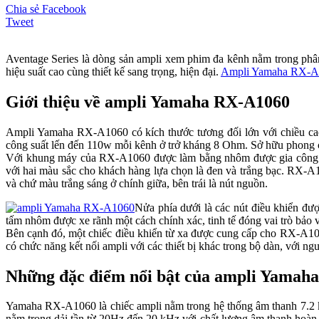
Chia sẻ Facebook
Tweet
Aventage Series là dòng sản ampli xem phim đa kênh nằm trong phân
hiệu suất cao cùng thiết kế sang trọng, hiện đại.
Ampli Yamaha RX-A
Giới thiệu về ampli Yamaha RX-A1060
Ampli Yamaha RX-A1060 có kích thước tương đối lớn với chiều ca
công suất lến đến 110w mỗi kênh ở trở kháng 8 Ohm. Sở hữu phong cá
Với khung máy của RX-A1060 được làm bằng nhôm được gia công cẩn
với hai màu sắc cho khách hàng lựa chọn là đen và trắng bạc. RX-A106
và chứ màu trắng sáng ở chính giữa, bên trái là nút nguồn.
Nửa phía dưới là các nút điều khiển đư
tấm nhôm được xe rãnh một cách chính xác, tinh tế đóng vai trò bảo vệ
Bên cạnh đó, một chiếc điều khiển từ xa được cung cấp cho RX-A1060
có chức năng kết nối ampli với các thiết bị khác trong bộ dàn, với ng
Những đặc điểm nổi bật của ampli Yamah
Yamaha RX-A1060 là chiếc ampli nằm trong hệ thống âm thanh 7.2 
nằm trong dải tần từ 20Hz đến 20 kHz với chất lượng âm thanh hoà