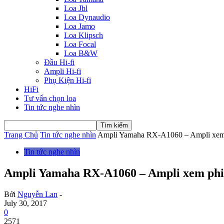
Loa Jbl
Loa Dynaudio
Loa Jamo
Loa Klipsch
Loa Focal
Loa B&W
Đầu Hi-fi
Ampli Hi-fi
Phụ Kiện Hi-fi
HiFi
Tư vấn chọn loa
Tin tức nghe nhìn
Trang Chủ
Tin tức nghe nhìn
Ampli Yamaha RX-A1060 – Ampli xem p
Tin tức nghe nhìn
Ampli Yamaha RX-A1060 – Ampli xem phim 
Bởi
Nguyễn Lan
-
July 30, 2017
0
2571