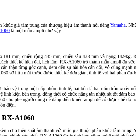
 khúc giá tầm trung của thương hiệu âm thanh nổi tiếng
Yamaha
. Nh
1060
là một mẫu ampli như vậy
o 181 mm, chiều rộng 435 mm, chiều sâu 438 mm và nặng 14.9kg. RX-
ch thiết kế hiện đại, lịch lãm, RX-A1060 trở thành mẫu ampli đủ sức
 thận từng góc cạnh, đem đến sự hài hòa cân đối, vô cùng mạnh mẽ
0 sở hữu mặt trước được thiết kế đơn giản, tinh tế với hai phần được 
ợc bảo vệ trong một nắp nhôm tinh tế, hai bên là hai núm tròn xoáy 
 linh kiện bên trong, đồng thời có chức năng tản nhiệt rất tốt đảm bảo
 cho phé người dùng dễ dàng điều khiển ampli để có được chế độ hoạt 
uồn điện.
a RX-A1060
kênh cho hiệu suất âm thanh với mức giá thuộc phân khúc tầm trung. 
n hảo, chính xác nhất. RX-A1060 được tích hợp công nghệ mới nhất c