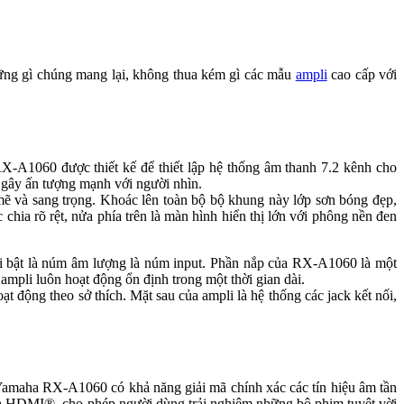
ững gì chúng mang lại, không thua kém gì các mẫu
ampli
cao cấp với
A1060 được thiết kế để thiết lập hệ thống âm thanh 7.2 kênh cho
 gây ấn tượng mạnh với người nhìn.
 và sang trọng. Khoác lên toàn bộ bộ khung này lớp sơn bóng đẹp,
chia rõ rệt, nửa phía trên là màn hình hiển thị lớn với phông nền đen
nổi bật là núm âm lượng là núm input. Phần nắp của RX-A1060 là một
 ampli luôn hoạt động ổn định trong một thời gian dài.
động theo sở thích. Mặt sau của ampli là hệ thống các jack kết nối,
Yamaha RX-A1060 có khả năng giải mã chính xác các tín hiệu âm tần
ủa HDMI®, cho phép người dùng trải nghiệm những bộ phim tuyệt vời