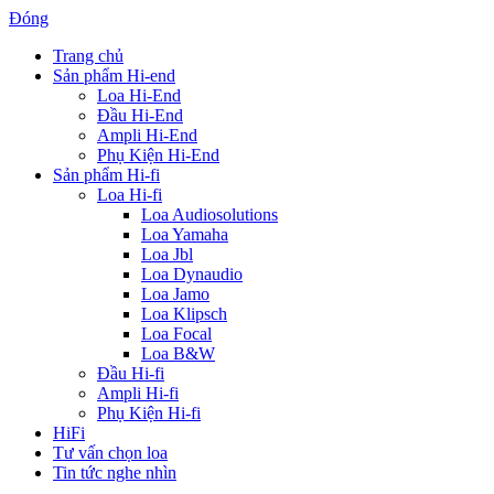
Đóng
Trang chủ
Sản phẩm Hi-end
Loa Hi-End
Đầu Hi-End
Ampli Hi-End
Phụ Kiện Hi-End
Sản phẩm Hi-fi
Loa Hi-fi
Loa Audiosolutions
Loa Yamaha
Loa Jbl
Loa Dynaudio
Loa Jamo
Loa Klipsch
Loa Focal
Loa B&W
Đầu Hi-fi
Ampli Hi-fi
Phụ Kiện Hi-fi
HiFi
Tư vấn chọn loa
Tin tức nghe nhìn