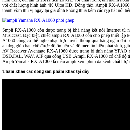
với chất lượng hình ảnh 4K Ultra HD. Đồng thời, Ampli RX-A106
thanh vòm thú vị ngay tại gia đình không thua kém các rạp hát nổi tiế
Smpli RX-A1060 còn được trang bị khả năng kết nối Internet từ 
Musiccast. Đặc biệt, chiếc ampli RX-A1060 còn cho phép thiết lập k
A1060 cùng có thể nghe nhạc trực tuyến thông qua hàng ngàn đài ph
analog giúp hạn chế được độ ồn nền và độ méo tín hiệu phát sinh, giú
AV Receiver Aventage RX-A1060 được trang bị tính năng YPAO có t
DSD,FAL, WAV, AIF qua cổng USB .Ampli RX-A1060 có chế độ tiết k
Ampli Yamaha RX-A1060 là mẫu ampli xem phim đa kênh chất lượng ca
Tham khảo các dòng sản phẩm khác tại đây