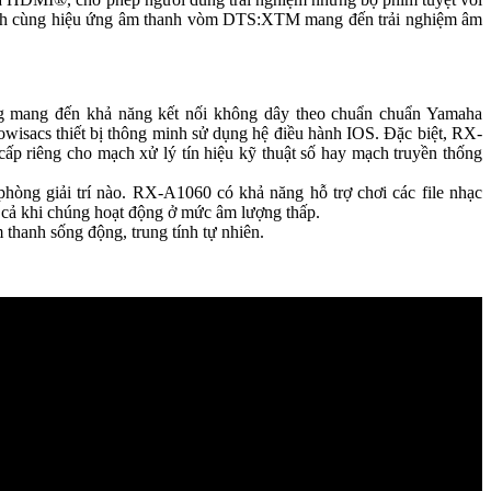
-ch cùng hiệu ứng âm thanh vòm DTS:XTM mang đến trải nghiệm âm
ong mang đến khả năng kết nối không dây theo chuẩn chuẩn Yamaha
owisacs thiết bị thông minh sử dụng hệ điều hành IOS. Đặc biệt, RX-
ấp riêng cho mạch xử lý tín hiệu kỹ thuật số hay mạch truyền thống
òng giải trí nào. RX-A1060 có khả năng hỗ trợ chơi các file nhạc
cả khi chúng hoạt động ở mức âm lượng thấp.
hanh sống động, trung tính tự nhiên.