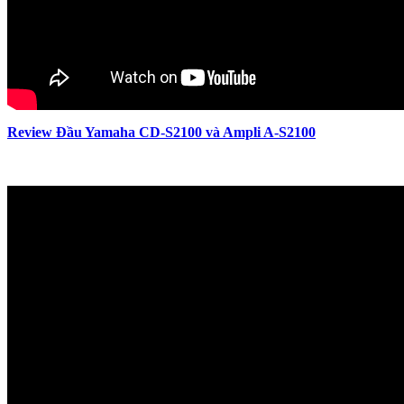
Review Đầu Yamaha CD-S2100 và Ampli A-S2100