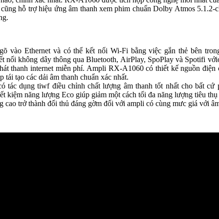
0 cũng hỗ trợ hiệu ứng âm thanh xem phim chuẩn Dolby Atmos 5.1.2
ng.
ngõ vào Ethernet và có thể kết nối Wi-Fi bằng việc gắn thẻ bên tr
ết nối không dây thông qua Bluetooth, AirPlay, SpoPlay và Spotifi với
át thanh internet miễn phí. Ampli RX-A1060 có thiết kế nguồn điện c
p tái tạo các dải âm thanh chuẩn xác nhất.
ác dụng tiwf điều chỉnh chất lượng âm thanh tốt nhất cho bất cứ ph
iệm năng lượng Eco giúp giảm một cách tối đa năng lượng tiêu thụ 
o trở thành đối thủ đáng gờm đối với ampli có cùng mưc giá với âm t