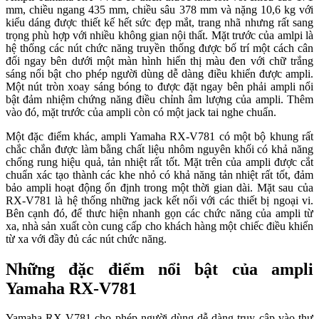
mm, chiều ngang 435 mm, chiều sâu 378 mm và nặng 10,6 kg với
kiểu dáng được thiết kế hết sức đẹp mắt, trang nhã nhưng rất sang
trọng phù hợp với nhiều không gian nội thất. Mặt trước của amlpi là
hệ thống các nút chức năng truyền thống được bố trí một cách cân
đối ngay bên dưới một màn hình hiển thị màu đen với chữ trắng
sáng nổi bật cho phép người dùng dễ dàng điều khiển được ampli.
Một nút tròn xoay sáng bóng to được đặt ngay bên phải ampli nổi
bật đảm nhiệm chứng năng điều chỉnh âm lượng của ampli. Thêm
vào đó, mặt trước của ampli còn có một jack tai nghe chuẩn.
Một đặc điểm khác, ampli Yamaha RX-V781 có một bộ khung rất
chắc chắn được làm bằng chất liệu nhôm nguyên khối có khả năng
chống rung hiệu quả, tản nhiệt rất tốt. Mặt trên của ampli được cắt
chuẩn xác tạo thành các khe nhỏ có khả năng tản nhiệt rất tốt, đảm
bảo ampli hoạt động ổn định trong một thời gian dài. Mặt sau của
RX-V781 là hệ thống những jack kết nối với các thiết bị ngoại vi.
Bên cạnh đó, để thưc hiện nhanh gọn các chức năng của ampli từ
xa, nhà sản xuất còn cung cấp cho khách hàng một chiếc điều khiển
từ xa với đầy đủ các nút chức năng.
Những đặc điểm nổi bật của ampli
Yamaha RX-V781
Yamaha RX-V781 cho phép người dùng dễ dàng truy cập vào thư