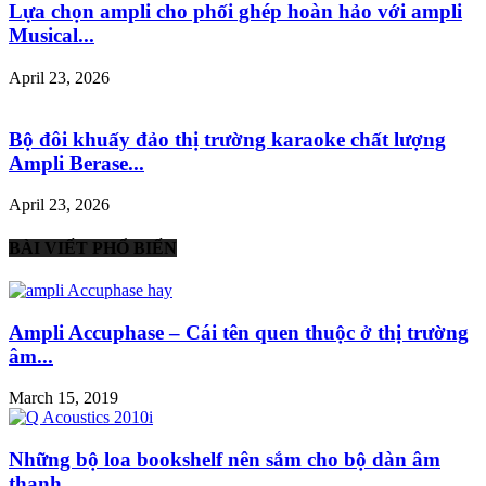
Lựa chọn ampli cho phối ghép hoàn hảo với ampli
Musical...
April 23, 2026
Bộ đôi khuấy đảo thị trường karaoke chất lượng
Ampli Berase...
April 23, 2026
BÀI VIẾT PHỔ BIẾN
Ampli Accuphase – Cái tên quen thuộc ở thị trường
âm...
March 15, 2019
Những bộ loa bookshelf nên sắm cho bộ dàn âm
thanh...