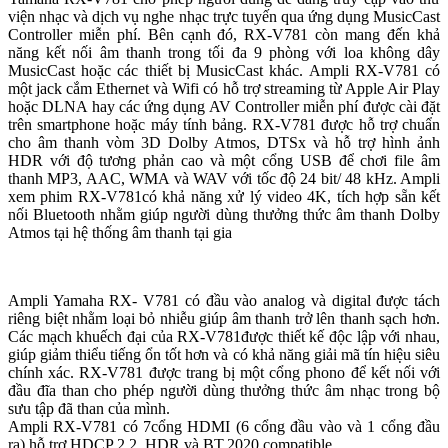
viện nhạc và dịch vụ nghe nhạc trực tuyến qua ứng dụng MusicCast
Controller miễn phí. Bên cạnh đó, RX-V781 còn mang đến khả
năng kết nối âm thanh trong tối đa 9 phòng với loa không dây
MusicCast hoặc các thiết bị MusicCast khác. Ampli RX-V781 có
một jack cắm Ethernet và Wifi có hỗ trợ streaming từ Apple Air Play
hoặc DLNA hay các ứng dụng AV Controller miễn phí được cài đặt
trên smartphone hoặc máy tính bảng. RX-V781 được hỗ trợ chuẩn
cho âm thanh vòm 3D Dolby Atmos, DTSx và hỗ trợ hình ảnh
HDR với độ tương phản cao và một cổng USB để chơi file âm
thanh MP3, AAC, WMA và WAV với tốc độ 24 bit/ 48 kHz. Ampli
xem phim RX-V781có khả năng xử lý video 4K, tích hợp sẵn kết
nối Bluetooth nhằm giúp người dùng thưởng thức âm thanh Dolby
Atmos tại hệ thống âm thanh tại gia
Ampli Yamaha RX- V781 có đầu vào analog và digital được tách
riêng biệt nhằm loại bỏ nhiễu giúp âm thanh trở lên thanh sạch hơn.
Các mạch khuếch đại của RX-V781được thiết kế độc lập với nhau,
giúp giảm thiểu tiếng ổn tốt hơn và có khả năng giải mã tín hiệu siêu
chính xác. RX-V781 được trang bị một cổng phono để kết nối với
đầu đĩa than cho phép người dùng thưởng thức âm nhạc trong bộ
sưu tập đã than của mình.
Ampli RX-V781 có 7cổng HDMI (6 cổng đầu vào và 1 cổng đầu
ra) hỗ trợ HDCP 2.2, HDR và BT.2020 compatible.