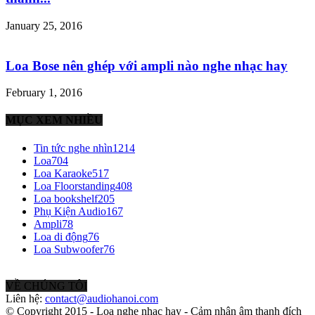
January 25, 2016
Loa Bose nên ghép với ampli nào nghe nhạc hay
February 1, 2016
MỤC XEM NHIỀU
Tin tức nghe nhìn
1214
Loa
704
Loa Karaoke
517
Loa Floorstanding
408
Loa bookshelf
205
Phụ Kiện Audio
167
Ampli
78
Loa di động
76
Loa Subwoofer
76
VỀ CHÚNG TÔI
Liên hệ:
contact@audiohanoi.com
© Copyright 2015 - Loa nghe nhạc hay - Cảm nhận âm thanh đích