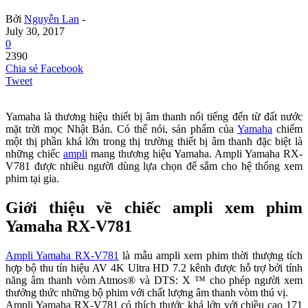
Bởi
Nguyễn Lan
-
July 30, 2017
0
2390
Chia sẻ Facebook
Tweet
Yamaha là thương hiệu thiết bị âm thanh nổi tiếng đến từ đất nước
mặt trời mọc Nhật Bản. Có thế nói, sản phẩm của
Yamaha
chiếm
một thị phần khá lớn trong thị trường thiết bị âm thanh đặc biệt là
những chiếc
ampli
mang thương hiệu Yamaha. Ampli Yamaha RX-
V781 được nhiều người dùng lựa chọn để sắm cho hệ thống xem
phim tại gia.
Giới thiệu về chiếc ampli xem phim
Yamaha RX-V781
Ampli Yamaha RX-V781
là mẫu ampli xem phim thời thượng tích
hợp bộ thu tín hiệu AV 4K Ultra HD 7.2 kênh được hỗ trợ bởi tính
năng âm thanh vòm Atmos® và DTS: X ™ cho phép người xem
thưởng thức những bộ phim với chất lượng âm thanh vòm thú vị.
Ampli Yamaha RX-V781 có thích thước khá lớn với chiều cao 171