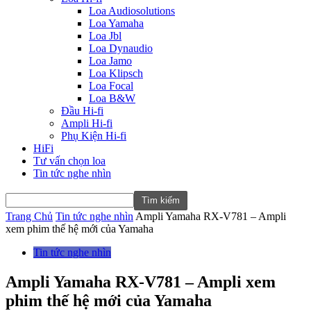
Loa Audiosolutions
Loa Yamaha
Loa Jbl
Loa Dynaudio
Loa Jamo
Loa Klipsch
Loa Focal
Loa B&W
Đầu Hi-fi
Ampli Hi-fi
Phụ Kiện Hi-fi
HiFi
Tư vấn chọn loa
Tin tức nghe nhìn
Trang Chủ
Tin tức nghe nhìn
Ampli Yamaha RX-V781 – Ampli
xem phim thế hệ mới của Yamaha
Tin tức nghe nhìn
Ampli Yamaha RX-V781 – Ampli xem
phim thế hệ mới của Yamaha