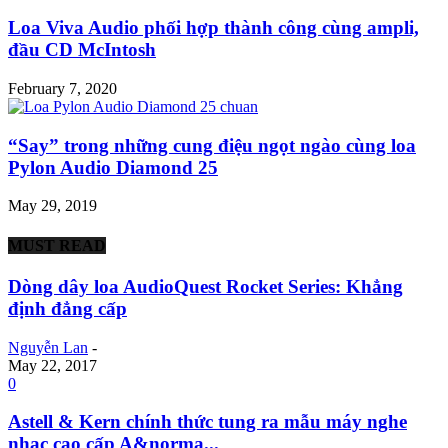
Loa Viva Audio phối hợp thành công cùng ampli,
đầu CD McIntosh
February 7, 2020
“Say” trong những cung điệu ngọt ngào cùng loa
Pylon Audio Diamond 25
May 29, 2019
MUST READ
Dòng dây loa AudioQuest Rocket Series: Khẳng
định đẳng cấp
Nguyễn Lan
-
May 22, 2017
0
Astell & Kern chính thức tung ra mẫu máy nghe
nhạc cao cấp A&norma...