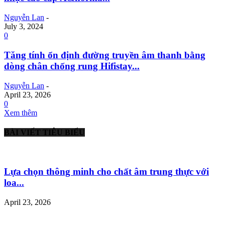
Nguyễn Lan
-
July 3, 2024
0
Tăng tính ổn định đường truyền âm thanh bằng
dòng chân chống rung Hifistay...
Nguyễn Lan
-
April 23, 2026
0
Xem thêm
BÀI VIẾT TIÊU BIỂU
Lựa chọn thông minh cho chất âm trung thực với
loa...
April 23, 2026