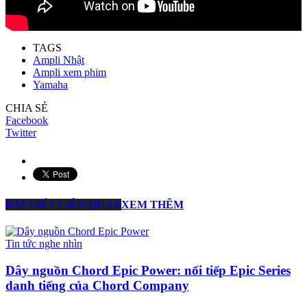
TAGS
Ampli Nhật
Ampli xem phim
Yamaha
CHIA SẺ
Facebook
Twitter
BÀI VIẾT LIÊN QUAN
XEM THÊM
Tin tức nghe nhìn
Dây nguồn Chord Epic Power: nối tiếp Epic Series
danh tiếng của Chord Company