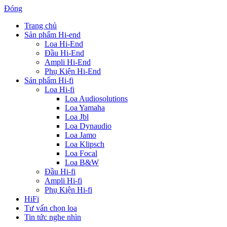
Đóng
Trang chủ
Sản phẩm Hi-end
Loa Hi-End
Đầu Hi-End
Ampli Hi-End
Phụ Kiện Hi-End
Sản phẩm Hi-fi
Loa Hi-fi
Loa Audiosolutions
Loa Yamaha
Loa Jbl
Loa Dynaudio
Loa Jamo
Loa Klipsch
Loa Focal
Loa B&W
Đầu Hi-fi
Ampli Hi-fi
Phụ Kiện Hi-fi
HiFi
Tư vấn chọn loa
Tin tức nghe nhìn