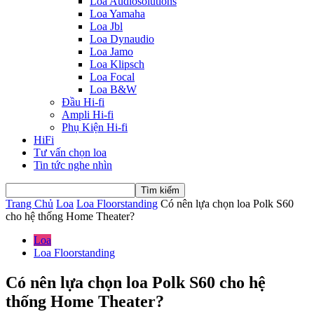
Loa Audiosolutions
Loa Yamaha
Loa Jbl
Loa Dynaudio
Loa Jamo
Loa Klipsch
Loa Focal
Loa B&W
Đầu Hi-fi
Ampli Hi-fi
Phụ Kiện Hi-fi
HiFi
Tư vấn chọn loa
Tin tức nghe nhìn
Trang Chủ
Loa
Loa Floorstanding
Có nên lựa chọn loa Polk S60
cho hệ thống Home Theater?
Loa
Loa Floorstanding
Có nên lựa chọn loa Polk S60 cho hệ
thống Home Theater?