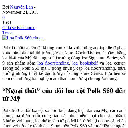
Bởi
Nguyễn Lan
-
November 24, 2018
0
1691
Chia sẻ Facebook
Tweet
Polk là một cái tên đã không còn xa lạ với những audiophile ở phân
khúc bình dân tại thị trường Việt Nam. Cách đây hơn 1 năm, hãng
loa hi-fi của Mỹ đã tung ra thị trường dòng loa Signature Series, với
9 sản phẩm gồm
loa floorstanding
,
loa bookshelf
và loa center.
Trong đó, Polk S60 mà 1 trong những cặp loa floorstanding, thừa
hưởng những thiết kế đặc trưng của Signature Series, hứa hẹn sẽ
đem đến những trải nghiệm âm thanh ấn tượng cho người dùng.
“Ngoại thất” của đôi loa cột Polk S60 đến
từ Mỹ
Polk S60 là đôi loa cột sở hữu kiểu dáng hiện đại của Mỹ, các cạnh
thùng loa được uốn cong, tạo cái nhìn mềm mại cho sản phẩm.
Nhưng với thùng loa được làm từ gỗ MDF, được gia công cắt ghép
tỉ mỉ, với độ dày tối thiểu 19mm, nên Polk S60 vẫn toát lên vẻ ngoài