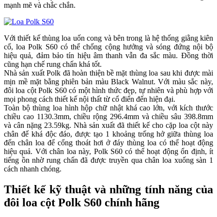
mạnh mẽ và chắc chắn.
Với thiết kế thùng loa uốn cong và bên trong là hệ thống giằng kiên
cố, loa Polk S60 có thể chống cộng hưởng và sóng đứng nội bộ
hiệu quả, đảm bảo tín hiệu âm thanh vẫn đa sắc màu. Đồng thời
cũng hạn chế rung chấn khá tốt.
Nhà sản xuất Polk đã hoàn thiện bề mặt thùng loa sau khi được mài
mịn mề mặt bằng phiên bản màu Black Walnut. Với màu sắc này,
đôi loa cột Polk S60 có một hình thức đẹp, tự nhiên và phù hợp với
mọi phong cách thiết kế nội thất từ cổ điển đến hiện đại.
Toàn bộ thùng loa hình hộp chữ nhật khá cao lớn, với kích thước
chiều cao 1130.3mm, chiều rộng 296.4mm và chiều sâu 398.8mm
và cân nặng 23.59kg. Nhà sản xuất đã thiết kế cho cặp loa cột này
chân đế khá độc đáo, được tạo 1 khoảng trống hở giữa thùng loa
đến chân loa để cổng thoát hơi ở đáy thùng loa có thể hoạt động
hiệu quả. Với chân loa này, Polk S60 có thể hoạt động ổn định, ít
tiếng ồn nhờ rung chấn đã được truyền qua chân loa xuống sàn 1
cách nhanh chóng.
Thiết kế kỹ thuật và những tính năng của
đôi loa cột Polk S60 chính hãng