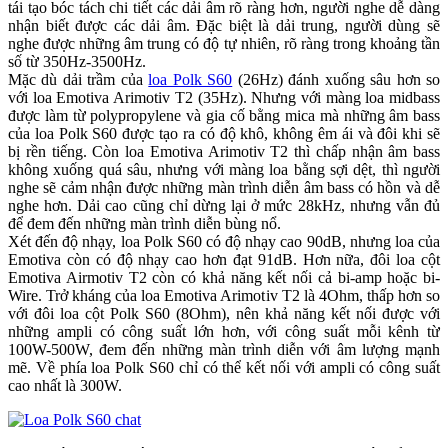
tái tạo bóc tách chi tiết các dải âm rõ ràng hơn, người nghe dễ dàng
nhận biết được các dải âm. Đặc biệt là dải trung, người dùng sẽ
nghe được những âm trung có độ tự nhiên, rõ ràng trong khoảng tần
số từ 350Hz-3500Hz.
Mặc dù dải trầm của
loa Polk S60
(26Hz) đánh xuống sâu hơn so
với loa Emotiva Arimotiv T2 (35Hz). Nhưng với màng loa midbass
được làm từ polypropylene và gia cố bằng mica mà những âm bass
của loa Polk S60 được tạo ra có độ khô, không êm ái và đôi khi sẽ
bị rền tiếng. Còn loa Emotiva Arimotiv T2 thì chấp nhận âm bass
không xuống quá sâu, nhưng với màng loa bằng sợi dệt, thì người
nghe sẽ cảm nhận được những màn trình diễn âm bass có hồn và dễ
nghe hơn. Dải cao cũng chỉ dừng lại ở mức 28kHz, nhưng vẫn đủ
để đem đến những màn trình diễn bùng nổ.
Xét đến độ nhạy, loa Polk S60 có độ nhạy cao 90dB, nhưng loa của
Emotiva còn có độ nhạy cao hơn đạt 91dB. Hơn nữa, đôi loa cột
Emotiva Airmotiv T2 còn có khả năng kết nối cả bi-amp hoặc bi-
Wire. Trở kháng của loa Emotiva Arimotiv T2 là 4Ohm, thấp hơn so
với đôi loa cột Polk S60 (8Ohm), nên khả năng kết nối được với
những ampli có công suất lớn hơn, với công suất mỗi kênh từ
100W-500W, đem đến những màn trình diễn với âm lượng mạnh
mẽ. Về phía loa Polk S60 chỉ có thể kết nối với ampli có công suất
cao nhất là 300W.