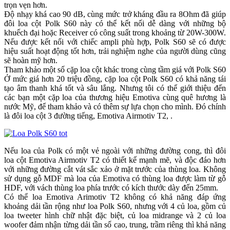
trọn vẹn hơn.
Độ nhạy khá cao 90 dB, cùng mức trở kháng đầu ra 8Ohm đã giúp
đôi loa cột Polk S60 này có thể kết nối dễ dàng với những bộ
khuếch đại hoặc Receiver có công suất trong khoảng từ 20W-300W.
Nếu được kết nối với chiếc ampli phù hợp, Polk S60 sẽ có được
hiệu suất hoạt động tốt hơn, trải nghiệm nghe của người dùng cũng
sẽ hoàn mỹ hơn.
Tham khảo một số cặp loa cột khác trong cùng tầm giá với Polk S60
Ở mức giá hơn 20 triệu đồng, cặp loa cột Polk S60 có khả năng tái
tạo âm thanh khá tốt và sâu lắng. Nhưng tôi có thể giới thiệu đến
các bạn một cặp loa của thương hiệu Emotiva cùng quê hương là
nước Mỹ, để tham khảo và có thêm sự lựa chọn cho mình. Đó chính
là đôi loa cột 3 đường tiếng, Emotiva Airmotiv T2, .
Nếu loa của Polk có một vẻ ngoài với những đường cong, thì đôi
loa cột Emotiva Airmotiv T2 có thiết kế mạnh mẽ, và độc đáo hơn
với những đường cắt vát sắc xảo ở mặt trước của thùng loa. Không
sử dụng gỗ MDF mà loa của Emotiva có thùng loa được làm từ gỗ
HDF, với vách thùng loa phía trước có kích thước dày đến 25mm.
Có thể loa Emotiva Arimotiv T2 không có khả năng đáp ứng
khoảng dải tần rộng như loa Polk S60, nhưng với 4 củ loa, gồm củ
loa tweeter hình chữ nhật đặc biệt, củ loa midrange và 2 củ loa
woofer đảm nhận từng dải tần số cao, trung, trầm riêng thì khả năng