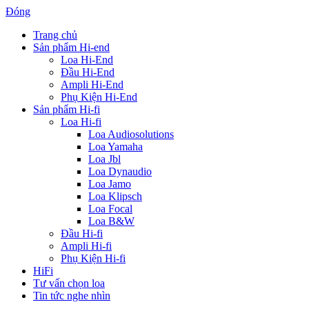
Đóng
Trang chủ
Sản phẩm Hi-end
Loa Hi-End
Đầu Hi-End
Ampli Hi-End
Phụ Kiện Hi-End
Sản phẩm Hi-fi
Loa Hi-fi
Loa Audiosolutions
Loa Yamaha
Loa Jbl
Loa Dynaudio
Loa Jamo
Loa Klipsch
Loa Focal
Loa B&W
Đầu Hi-fi
Ampli Hi-fi
Phụ Kiện Hi-fi
HiFi
Tư vấn chọn loa
Tin tức nghe nhìn