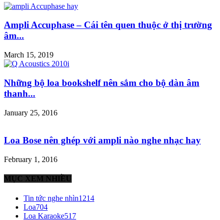
Ampli Accuphase – Cái tên quen thuộc ở thị trường
âm...
March 15, 2019
Những bộ loa bookshelf nên sắm cho bộ dàn âm
thanh...
January 25, 2016
Loa Bose nên ghép với ampli nào nghe nhạc hay
February 1, 2016
MỤC XEM NHIỀU
Tin tức nghe nhìn
1214
Loa
704
Loa Karaoke
517