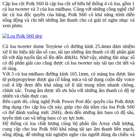
Cặp loa cột Polk S60 là cặp loa cột sở hữu hệ thống 4 củ loa, gồm 1
củ loa tweeter và 3 của loa midbass. Cùng với những công nghệ chế
tác củ loa độc quyền của hãng, Polk S60 có khả năng trình diễn
sống động và chi tiết những âm thanh cho cả giải trí nghe nhạc và
xem phim.
Củ loa tweeter dome Terylene có đường kính 25.4mm đảm nhiệm
xử lí tín hiệu dải tần số cao, tái tạo những âm thanh có độ phân giải
tốt với đáp tuyến tần số lên đến 40kHz. Nhờ vậy, những file nhạc số
có độ phân giải cao cũng được củ loa tweeter này tái tạo chi tiết và
rõ ràng.
Với 3 củ loa midbass đường kính 165.1mm, có màng loa được làm
từ polypropylene được gia cố bằng mica và sử dụng cuộn dây voice
coil 4 lớp đem đến khả năng xử lí dải trung trầm nhanh chóng,
chính xác. Trung âm được tối ưu hóa với những âm thanh có độ tự
nhiên và chân thực cao.
Bên cạnh đó, công nghệ Polk Power Port độc quyền của Polk được
ứng dụng cho cặp loa cột này, giúp cho dải trầm của loa Polk S60
có thể đánh xuống mức 26Hz, đem đến những âm bass có độ sâu,
tuyến tính cao và tiếng bass có uy lực hơn.
Hệ thống củ loa chất lượng cùng bộ phân tần Array chất lượng,
cung cấp cho loa Polk S60 khả năng tái tạo âm thanh liền mạch,
sống động, để những trải nghiệm nghe của người dùng đa chiều và