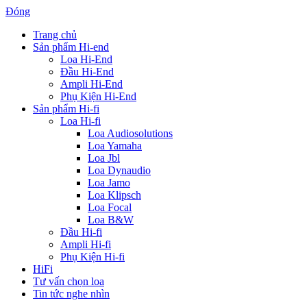
Đóng
Trang chủ
Sản phẩm Hi-end
Loa Hi-End
Đầu Hi-End
Ampli Hi-End
Phụ Kiện Hi-End
Sản phẩm Hi-fi
Loa Hi-fi
Loa Audiosolutions
Loa Yamaha
Loa Jbl
Loa Dynaudio
Loa Jamo
Loa Klipsch
Loa Focal
Loa B&W
Đầu Hi-fi
Ampli Hi-fi
Phụ Kiện Hi-fi
HiFi
Tư vấn chọn loa
Tin tức nghe nhìn