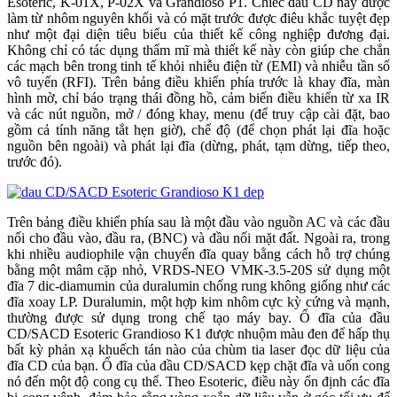
Esoteric, K-01X, P-02X và Grandioso P1. Chiếc đầu CD này được
làm từ nhôm nguyên khối và có mặt trước được điêu khắc tuyệt đẹp
như một đại diện tiêu biểu của thiết kế công nghiệp đương đại.
Không chỉ có tác dụng thẩm mĩ mà thiết kế này còn giúp che chắn
các mạch bên trong tinh tế khỏi nhiễu điện từ (EMI) và nhiễu tần số
vô tuyến (RFI). Trên bảng điều khiển phía trước là khay đĩa, màn
hình mờ, chỉ báo trạng thái đồng hồ, cảm biến điều khiển từ xa IR
và các nút nguồn, mở / đóng khay, menu (để truy cập cài đặt, bao
gồm cả tính năng tắt hẹn giờ), chế độ (để chọn phát lại đĩa hoặc
nguồn bên ngoài) và phát lại đĩa (dừng, phát, tạm dừng, tiếp theo,
trước đó).
Trên bảng điều khiển phía sau là một đầu vào nguồn AC và các đầu
nối cho đầu vào, đầu ra, (BNC) và đầu nối mặt đất. Ngoài ra, trong
khi nhiều audiophile vận chuyển đĩa quay bằng cách hỗ trợ chúng
bằng một mâm cặp nhỏ, VRDS-NEO VMK-3.5-20S sử dụng một
đĩa 7 dic-diamumin của duralumin chống rung không giống như các
đĩa xoay LP. Duralumin, một hợp kim nhôm cực kỳ cứng và mạnh,
thường được sử dụng trong chế tạo máy bay. Ổ đĩa của đầu
CD/SACD Esoteric Grandioso K1 được nhuộm màu đen để hấp thụ
bất kỳ phản xạ khuếch tán nào của chùm tia laser đọc dữ liệu của
đĩa CD của bạn. Ổ đĩa của đầu CD/SACD kẹp chặt đĩa và uốn cong
nó đến một độ cong cụ thể. Theo Esoteric, điều này ổn định các đĩa