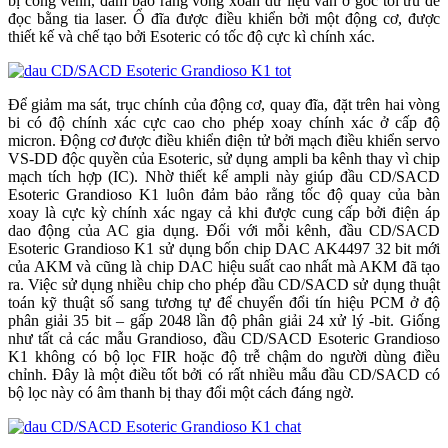
bị cong vênh, đảm bảo rằng vòng xoắn dữ liệu vẫn ở góc tối ưu để
đọc bằng tia laser. Ổ đĩa được điều khiển bởi một động cơ, được
thiết kế và chế tạo bởi Esoteric có tốc độ cực kì chính xác.
Để giảm ma sát, trục chính của động cơ, quay đĩa, đặt trên hai vòng
bi có độ chính xác cực cao cho phép xoay chính xác ở cấp độ
micron. Động cơ được điều khiển điện tử bởi mạch điều khiển servo
VS-DD độc quyền của Esoteric, sử dụng ampli ba kênh thay vì chip
mạch tích hợp (IC). Nhờ thiết kế ampli này giúp đầu CD/SACD
Esoteric Grandioso K1 luôn đảm bảo rằng tốc độ quay của bàn
xoay là cực kỳ chính xác ngay cả khi được cung cấp bởi điện áp
dao động của AC gia dụng. Đối với mỗi kênh, đầu CD/SACD
Esoteric Grandioso K1 sử dụng bốn chip DAC AK4497 32 bit mới
của AKM và cũng là chip DAC hiệu suất cao nhất mà AKM đã tạo
ra. Việc sử dụng nhiều chip cho phép đầu CD/SACD sử dụng thuật
toán kỹ thuật số sang tương tự để chuyển đổi tín hiệu PCM ở độ
phân giải 35 bit – gấp 2048 lần độ phân giải 24 xử lý -bit. Giống
như tất cả các mẫu Grandioso, đầu CD/SACD Esoteric Grandioso
K1 không có bộ lọc FIR hoặc độ trễ chậm do người dùng điều
chỉnh. Đây là một điều tốt bởi có rất nhiều mẫu đầu CD/SACD có
bộ lọc này có âm thanh bị thay đổi một cách đáng ngờ.