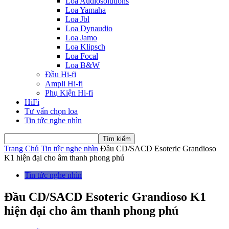
Loa Audiosolutions
Loa Yamaha
Loa Jbl
Loa Dynaudio
Loa Jamo
Loa Klipsch
Loa Focal
Loa B&W
Đầu Hi-fi
Ampli Hi-fi
Phụ Kiện Hi-fi
HiFi
Tư vấn chọn loa
Tin tức nghe nhìn
Trang Chủ
Tin tức nghe nhìn
Đầu CD/SACD Esoteric Grandioso
K1 hiện đại cho âm thanh phong phú
Tin tức nghe nhìn
Đầu CD/SACD Esoteric Grandioso K1
hiện đại cho âm thanh phong phú