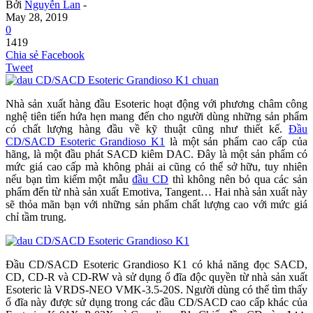
Bởi
Nguyễn Lan
-
May 28, 2019
0
1419
Chia sẻ Facebook
Tweet
Nhà sản xuất hàng đầu Esoteric hoạt động với phương châm công
nghệ tiên tiến hứa hẹn mang đến cho người dùng những sản phẩm
có chất lượng hàng đầu về kỹ thuật cũng như thiết kế.
Đầu
CD/SACD Esoteric Grandioso K1
là một sản phẩm cao cấp của
hãng, là một đầu phát SACD kiêm DAC. Đây là một sản phẩm có
mức giá cao cấp mà không phải ai cũng có thể sở hữu, tuy nhiên
nếu bạn tìm kiếm một mẫu
đầu CD
thì không nên bỏ qua các sản
phẩm đến từ nhà sản xuất Emotiva, Tangent… Hai nhà sản xuất này
sẽ thỏa mãn bạn với những sản phẩm chất lượng cao với mức giá
chỉ tầm trung.
Đầu CD/SACD Esoteric Grandioso K1 có khả năng đọc SACD,
CD, CD-R và CD-RW và sử dụng ổ đĩa độc quyền từ nhà sản xuất
Esoteric là VRDS-NEO VMK-3.5-20S. Người dùng có thể tìm thấy
ổ đĩa này được sử dụng trong các đầu CD/SACD cao cấp khác của