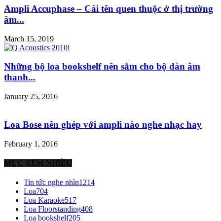
Ampli Accuphase – Cái tên quen thuộc ở thị trường
âm...
March 15, 2019
Những bộ loa bookshelf nên sắm cho bộ dàn âm
thanh...
January 25, 2016
Loa Bose nên ghép với ampli nào nghe nhạc hay
February 1, 2016
MỤC XEM NHIỀU
Tin tức nghe nhìn
1214
Loa
704
Loa Karaoke
517
Loa Floorstanding
408
Loa bookshelf
205