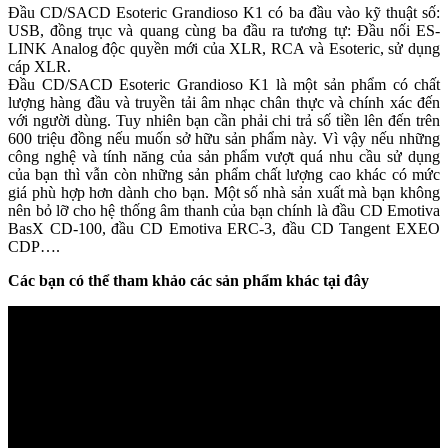
Đầu CD/SACD Esoteric Grandioso K1 có ba đầu vào kỹ thuật số:
USB, đồng trục và quang cùng ba đầu ra tương tự: Đầu nối ES-
LINK Analog độc quyền mới của XLR, RCA và Esoteric, sử dụng
cáp XLR.
Đầu CD/SACD Esoteric Grandioso K1 là một sản phẩm có chất
lượng hàng đầu và truyền tải âm nhạc chân thực và chính xác đến
với người dùng. Tuy nhiên bạn cần phải chi trả số tiền lên đến trên
600 triệu đồng nếu muốn sở hữu sản phẩm này. Vì vậy nếu những
công nghệ và tính năng của sản phẩm vượt quá nhu cầu sử dụng
của bạn thì vẫn còn những sản phẩm chất lượng cao khác có mức
giá phù hợp hơn dành cho bạn. Một số nhà sản xuất mà bạn không
nên bỏ lỡ cho hệ thống âm thanh của bạn chính là đầu CD Emotiva
BasX CD-100, đầu CD Emotiva ERC-3, đầu CD Tangent EXEO
CDP….
Các bạn có thể tham khảo các sản phẩm khác tại đây