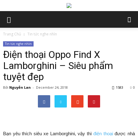
Trang Chủ
Tin tức nghe nhìn
Tin tức nghe nhìn
Điện thoại Oppo Find X
Lamborghini – Siêu phẩm
tuyệt đẹp
Bởi
Nguyễn Lan
-
December 24, 2018
1583
0
Bạn yêu thích siêu xe Lamborghini, vậy thì
điện thoại
được nhà