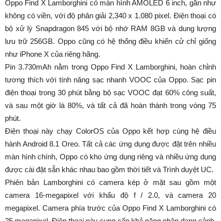
Oppo Find X Lamborghini có màn hình AMOLED 6 inch, gần như
không có viền, với độ phân giải 2,340 x 1.080 pixel. Điện thoại có
bộ xử lý Snapdragon 845 với bộ nhớ RAM 8GB và dung lượng
lưu trữ 256GB. Oppo cũng có hệ thống điều khiển cử chỉ giống
như iPhone X của riêng hãng.
Pin 3.730mAh nằm trong Oppo Find X Lamborghini, hoàn chỉnh
tương thích với tính năng sạc nhanh VOOC của Oppo. Sạc pin
điện thoại trong 30 phút bằng bộ sạc VOOC đạt 60% công suất,
và sau một giờ là 80%, và tất cả đã hoàn thành trong vòng 75
phút.
Điện thoại này chạy ColorOS của Oppo kết hợp cùng hệ điều
hành Android 8.1 Oreo. Tất cả các ứng dụng được đặt trên nhiều
màn hình chính, Oppo có kho ứng dụng riêng và nhiều ứng dụng
được cài đặt sẵn khác nhau bao gồm thời tiết và Trình duyệt UC.
Phiên bản Lamborghini có camera kép ở mặt sau gồm một
camera 16-megapixel với khẩu độ f / 2.0, và camera 20
megapixel. Camera phía trước của Oppo Find X Lamborghini có
25 megapixel. Điện thoại này cung cấp khả năng nhận dạng cảnh,