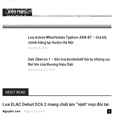
“Vén màn” chiêm ngưỡng Mercedes-Benz S450
LATEST NEWS
4MATIC Coupe 2018 mới giá 6.17 tỷ đồng
Nguyễn Lan
-
December 19, 2018
0
Loa Active Wharfedale Typhon-AX8-BT – Giá tốt,
chính hãng tại Audio Hà Nội
January 8, 2025
Dali Oberon 1 – Đôi loa bookshelf hội tụ những ưu
thế lớn của thương hiệu Dali
September 23, 2019
MUST READ
Loa ELAC Debut DC6.2 mang chất âm “nịnh” mọi đôi tai
Nguyễn Lan
-
August 29, 2024
0