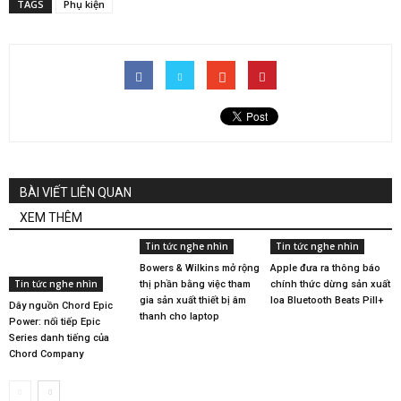
TAGS
Phụ kiện
BÀI VIẾT LIÊN QUAN
XEM THÊM
Tin tức nghe nhìn
Tin tức nghe nhìn
Bowers & Wilkins mở rộng
Apple đưa ra thông báo
Tin tức nghe nhìn
thị phần bằng việc tham
chính thức dừng sản xuất
gia sản xuất thiết bị âm
loa Bluetooth Beats Pill+
Dây nguồn Chord Epic
thanh cho laptop
Power: nối tiếp Epic
Series danh tiếng của
Chord Company