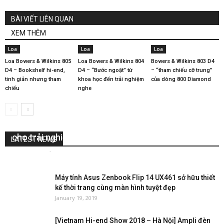
BÀI VIẾT LIÊN QUAN
XEM THÊM
Loa
Loa
Loa
Loa Bowers & Wilkins 805
Loa Bowers & Wilkins 804
Bowers & Wilkins 803 D4
D4 – Bookshelf hi-end,
D4 – “Bước ngoặt” từ
– “tham chiếu cỡ trung”
tinh giản nhưng tham
khoa học đến trải nghiệm
của dòng 800 Diamond
chiếu
nghe
Pre ampli Viva Audio – Những lựa chọn đáng giá
cho trải nghiệm nghe nhạc hoàn hảo
LATEST NEWS
Nguyễn Lan
-
April 22, 2026
0
Máy tính Asus Zenbook Flip 14 UX461 sở hữu thiết
kế thời trang cùng màn hình tuyệt đẹp
January 19, 2019
[Vietnam Hi-end Show 2018 – Hà Nội] Ampli đèn