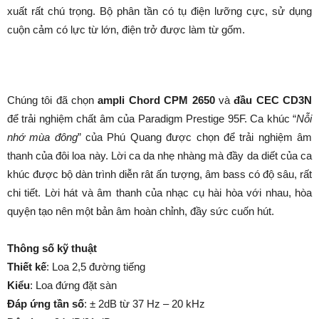
xuất rất chú trọng. Bộ phân tần có tụ điện lưỡng cực, sử dụng
cuộn cảm có lực từ lớn, điện trở được làm từ gốm.
Chúng tôi đã chọn
ampli Chord CPM 2650
và
đầu CEC CD3N
để trải nghiệm chất âm của Paradigm Prestige 95F. Ca khúc “
Nỗi
nhớ mùa đông
” của Phú Quang được chọn để trải nghiệm âm
thanh của đôi loa này. Lời ca da nhẹ nhàng mà đầy da diết của ca
khúc được bộ dàn trình diễn rât ấn tượng, âm bass có độ sâu, rất
chi tiết. Lời hát và âm thanh của nhạc cụ hài hòa với nhau, hòa
quyện tạo nên một bản âm hoàn chỉnh, đầy sức cuốn hút.
Thông số kỹ thuật
Thiết kế
: Loa 2,5 đường tiếng
Kiểu
: Loa đứng đặt sàn
Đáp ứng tần số
: ± 2dB từ 37 Hz – 20 kHz