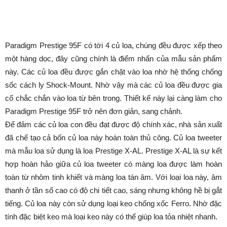
Paradigm Prestige 95F có tới 4 củ loa, chúng đều được xếp theo
một hàng dọc, đây cũng chính là điểm nhấn của mẫu sản phẩm
này. Các củ loa đều được gắn chặt vào loa nhờ hệ thống chống
sốc cách ly Shock-Mount. Nhờ vậy mà các củ loa đều được gia
cố chắc chắn vào loa từ bên trong. Thiết kế này lại càng làm cho
Paradigm Prestige 95F trở nên đơn giản, sang chảnh.
Để đảm các củ loa con đều đạt được độ chính xác, nhà sản xuất
đã chế tạo cả bốn củ loa này hoàn toàn thủ công. Củ loa tweeter
mà mẫu loa sử dụng là loa Prestige X-AL. Prestige X-AL là sự kết
hợp hoàn hảo giữa củ loa tweeter có màng loa được làm hoàn
toàn từ nhôm tinh khiết và màng loa tán âm. Với loại loa này, âm
thanh ở tần số cao có độ chi tiết cao, sáng nhưng không hề bị gắt
tiếng. Củ loa này còn sử dụng loại keo chống xốc Ferro. Nhờ đặc
tính đặc biệt keo mà loại keo này có thể giúp loa tỏa nhiệt nhanh.