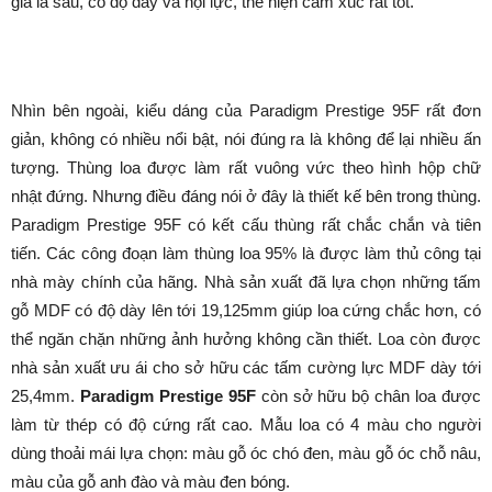
giá là sâu, có độ dày và nội lực, thể hiện cảm xúc rất tốt.
Nhìn bên ngoài, kiểu dáng của Paradigm Prestige 95F rất đơn
giản, không có nhiều nổi bật, nói đúng ra là không để lại nhiều ấn
tượng. Thùng loa được làm rất vuông vức theo hình hộp chữ
nhật đứng. Nhưng điều đáng nói ở đây là thiết kế bên trong thùng.
Paradigm Prestige 95F có kết cấu thùng rất chắc chắn và tiên
tiến. Các công đoạn làm thùng loa 95% là được làm thủ công tại
nhà mày chính của hãng. Nhà sản xuất đã lựa chọn những tấm
gỗ MDF có độ dày lên tới 19,125mm giúp loa cứng chắc hơn, có
thể ngăn chặn những ảnh hưởng không cần thiết. Loa còn được
nhà sản xuất ưu ái cho sở hữu các tấm cường lực MDF dày tới
25,4mm.
Paradigm Prestige 95F
còn sở hữu bộ chân loa được
làm từ thép có độ cứng rất cao. Mẫu loa có 4 màu cho người
dùng thoải mái lựa chọn: màu gỗ óc chó đen, màu gỗ óc chỗ nâu,
màu của gỗ anh đào và màu đen bóng.