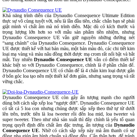
Khả năng trình diễn của Dynaudio Consequence Ultimate Edition
thực sự vô cùng tuyệt vời, nếu là lần đầu tiên, chắc chắn bạn sẽ phải
giật mình vì chất âm mà nó trình diễn. Mặc dù có kích thước và
trọng lượng lớn hơn so với mẫu sản phẩm tiền nhiệm, nhưng
Dynaudio Consequence UE vẫn giữ nguyên những đường nét
“sang chảnh” của Dynaudio Consequence. Dynaudio Consequence
UE được thiết kế với hai bản màu, một bản màu đỏ, các chi tiết kim
loại mạ vàng và màu nâu đồng thời được mạ crom rất nổi bật và bắt
mắt. Tuy nhiên
Dynaudio Consequence UE
vẫn có điểm thiết kế
khác biệt so với Dynaudio Consequence, chính là ở phần chân đế.
Dynaudio Consequence UE có chân đế là 4 chân kim loại được gắn
ở bốn góc loa tạo nên một thiết kế đơn giản, nhưng sang trọng và rất
vững chắc.
Dynaudio Consequence UE còn gây ấn tượng mạnh cho người
dùng bởi cách sắp xếp loa “ngược đời”. Dynaudio Consequence UE
có tất cả 5 loa con nhưng chúng được sắp xếp theo thứ tự từ dưới
lên trên, trước tiên là loa tweeter rồi đến loa mid, loa tweeter và
super tweeter. Theo như nhà sản xuất thì đây chính là yếu tố quan
trọng quyết định đến chất âm đặc trưng, ấn tượng của
Dynaudio
Consequence UE
. Nhờ có cách sắp xếp này mà âm thanh có sự
đồng pha giúp âm hình chuẩn và đồng đều. Cẩn thận hơn, để tránh