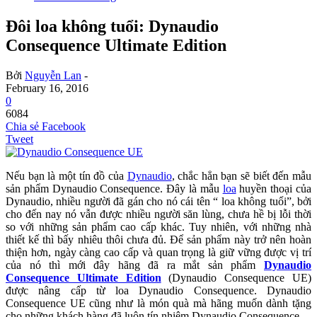
Đôi loa không tuổi: Dynaudio
Consequence Ultimate Edition
Bởi
Nguyễn Lan
-
February 16, 2016
0
6084
Chia sẻ Facebook
Tweet
Nếu bạn là một tín đồ của
Dynaudio
, chắc hẳn bạn sẽ biết đến mẫu
sản phẩm Dynaudio Consequence. Đây là mẫu
loa
huyền thoại của
Dynaudio, nhiều người đã gán cho nó cái tên “ loa không tuổi”, bởi
cho đến nay nó vẫn được nhiều người săn lùng, chưa hề bị lỗi thời
so với những sản phẩm cao cấp khác. Tuy nhiên, với những nhà
thiết kế thì bấy nhiêu thôi chưa đủ. Để sản phẩm này trở nên hoàn
thiện hơn, ngày càng cao cấp và quan trọng là giữ vững được vị trí
của nó thì mới đây hãng đã ra mắt sản phẩm
Dynaudio
Consequence Ultimate Edition
(Dynaudio Consequence UE)
được nâng cấp từ loa Dynaudio Consequence. Dynaudio
Consequence UE cũng như là món quà mà hãng muốn dành tặng
cho những khách hàng đã luôn tín nhiệm Dynaudio Consequence.