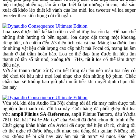
hiện tượng nhiễu xạ, lẫn âm đặc biệt là tại những dải cao, nhà sản
xuất đã khéo léo thiết kế vành của loa mid, loa tweeter và loa super
tweeter theo kiểu họng còi rất ngắn.
Loa bass được thiết kế tách rời so với những loa còn lại. Để hạn chế
những ảnh hưởng từ bên ngoài, loa được đặt trong một khoang
riêng biệt, nó chiếm đến 2/3 diện tích của cả loa. Màng loa được làm
từ những vật liệu chất lượng cao cấp nhất mà Focal có, mang lại âm
thanh ở dải trầm hoàn hảo. Loa có thể đáp ứng được tín hiệu âm
thanh có tần số rất nhỏ, xuống tới 17Hz, rất ít loa có thể làm được
điều này.
Với âm thanh được xử lý chi tiết từng dải tần nên mẫu loa này có
thể chơi tốt hầu như mọi loại nhạc cho đến những bộ phim. Chắc
chắn bạn sẽ không bao giờ phải nuối tiếc khi quyết định chọn đôi
loa này.
Vừa rồi, khi đến Audio Hà Nội chúng tôi đã rất may mắn được trải
nghiệm âm thanh của đôi loa này. Cửa hàng đã phối ghép đôi loa
với:
ampli Plinius SA-Reference
, anpli Plinius Tautoro, đầu Wadia
781i. Bài hát “
Wake Me Up
” của Avicii đã được chọn để trình diễn.
Chất giọng khàn khàn của Avicii đã được thể hiện rất rõ, chúng tôi
có thể nghe rõ được từng nốt nhạc của tiếng đàn guitar. Những nốt
cao không hề bị gắt hay gãy âm mà rất mượt và ngọt. Đặc biệt