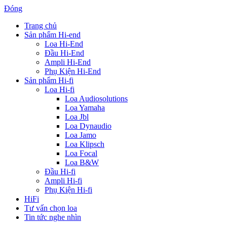
Đóng
Trang chủ
Sản phẩm Hi-end
Loa Hi-End
Đầu Hi-End
Ampli Hi-End
Phụ Kiện Hi-End
Sản phẩm Hi-fi
Loa Hi-fi
Loa Audiosolutions
Loa Yamaha
Loa Jbl
Loa Dynaudio
Loa Jamo
Loa Klipsch
Loa Focal
Loa B&W
Đầu Hi-fi
Ampli Hi-fi
Phụ Kiện Hi-fi
HiFi
Tư vấn chọn loa
Tin tức nghe nhìn