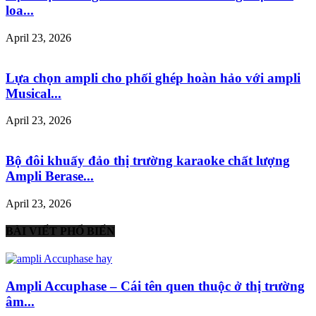
loa...
April 23, 2026
Lựa chọn ampli cho phối ghép hoàn hảo với ampli
Musical...
April 23, 2026
Bộ đôi khuấy đảo thị trường karaoke chất lượng
Ampli Berase...
April 23, 2026
BÀI VIẾT PHỔ BIẾN
Ampli Accuphase – Cái tên quen thuộc ở thị trường
âm...