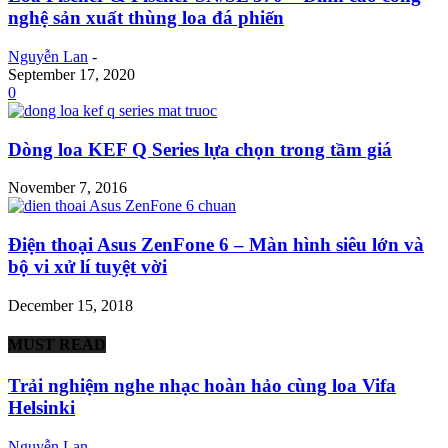
nghệ sản xuất thùng loa đá phiến
Nguyễn Lan
-
September 17, 2020
0
Dòng loa KEF Q Series lựa chọn trong tầm giá
November 7, 2016
Điện thoại Asus ZenFone 6 – Màn hình siêu lớn và
bộ vi xử lí tuyệt vời
December 15, 2018
MUST READ
Trải nghiệm nghe nhạc hoàn hảo cùng loa Vifa
Helsinki
Nguyễn Lan
-