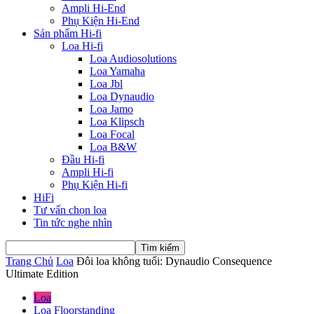
Ampli Hi-End
Phụ Kiện Hi-End
Sản phẩm Hi-fi
Loa Hi-fi
Loa Audiosolutions
Loa Yamaha
Loa Jbl
Loa Dynaudio
Loa Jamo
Loa Klipsch
Loa Focal
Loa B&W
Đầu Hi-fi
Ampli Hi-fi
Phụ Kiện Hi-fi
HiFi
Tư vấn chọn loa
Tin tức nghe nhìn
Trang Chủ
Loa
Đôi loa không tuổi: Dynaudio Consequence
Ultimate Edition
Loa
Loa Floorstanding