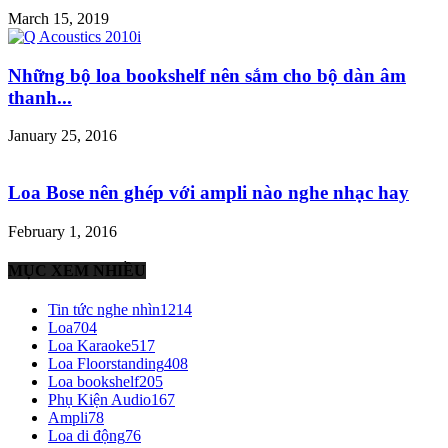
March 15, 2019
Những bộ loa bookshelf nên sắm cho bộ dàn âm
thanh...
January 25, 2016
Loa Bose nên ghép với ampli nào nghe nhạc hay
February 1, 2016
MỤC XEM NHIỀU
Tin tức nghe nhìn
1214
Loa
704
Loa Karaoke
517
Loa Floorstanding
408
Loa bookshelf
205
Phụ Kiện Audio
167
Ampli
78
Loa di động
76