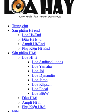
Trang chủ
Sản phẩm Hi-end
Loa Hi-End
Đầu Hi-End
Ampli Hi-End
Phụ Kiện Hi-End
Sản phẩm Hi-fi
Loa Hi-fi
Loa Audiosolutions
Loa Yamaha
Loa Jbl
Loa Dynaudio
Loa Jamo
Loa Klipsch
Loa Focal
Loa B&W
Đầu Hi-fi
Ampli Hi-fi
Phụ Kiện Hi-fi
HiFi