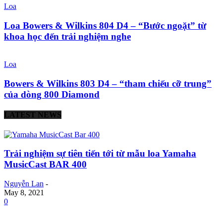
Loa
Loa Bowers & Wilkins 804 D4 – “Bước ngoặt” từ
khoa học đến trải nghiệm nghe
Loa
Bowers & Wilkins 803 D4 – “tham chiếu cỡ trung”
của dòng 800 Diamond
LATEST NEWS
Trải nghiệm sự tiên tiến tới từ mẫu loa Yamaha
MusicCast BAR 400
Nguyễn Lan
-
May 8, 2021
0