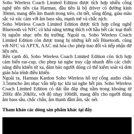
Soho Wireless Coach Limited Edition được tích hợp nhiều công
nghệ tiên tiến của Harman, đầu tiên là bộ driver có đường kính
30mm, mang đến âm thanh trong trẻo, chi tiết, sống động, giàu màu
sắc và xúc cảm với âm bass sâu, mạnh mẽ và chắc nịch.
Soho Wireless Coach Limited Edition được tích hợp công nghệ
Bluetooth và NFC có khả năng tương thích với hầu hết các loại thiết
bị nguồn nhạc trên thị trường. Ngoài ra, Soho Wireless Coach
Limited Edition còn được trang bị những kết nối Bluetooth, cùng
với NFC và APTX, AAC mã hóa cho phép trao đổi và tiếp nhận dữ
liệu nén.
Bên cạnh đó, Soho Wireless Coach Limited Edition còn tích hợp
cảm biến ear-cup, cho phep tai nghe truy cập nhanh đến các chức
năng điều khiển từ xa, đảm bảo người dùng có thể kiểm soát và đơn
giản hóa trình điều khiển
Ngoài ra, Harman Kardon Soho Wireless hỗ trợ cổng audio chân
3.5mmcho âm nhạc vẫn tiếp tục khi tai nghe hết pin. Soho Wireless
Coach Limited Edition có dải tần đáp ứng nằm trong khoảng từ
20Hz đến 20kHz, với độ nhạy 100dB, mang đến cho người dùng
âm bass sâu, chắc chắn, âm thanh đầm ấm, sắc nét.
Tham khảo các dòng sản phẩm khác tại đây