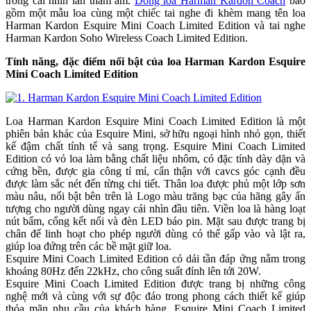
trong cái nhìn lẫn thẩm âm.
Dòng loa Harman Kardon Coach
bao
gồm một mẫu loa cùng một chiếc tai nghe đi khèm mang tên loa
Harman Kardon Esquire Mini Coach Limited Edition và tai nghe
Harman Kardon Soho Wireless Coach Limited Edition.
Tính năng, đặc điểm nổi bật của loa Harman Kardon Esquire
Mini Coach Limited Edition
Loa Harman Kardon Esquire Mini Coach Limited Edition là một
phiên bản khác của Esquire Mini, sở hữu ngoại hình nhỏ gọn, thiết
kế đậm chất tính tế và sang trọng. Esquire Mini Coach Limited
Edition có vỏ loa làm bằng chất liệu nhôm, có đặc tính dày dặn và
cứng bền, được gia công tỉ mỉ, cẩn thận với cavcs góc cạnh đều
được làm sắc nét đến từng chi tiết. Thân loa được phủ một lớp sơn
màu nâu, nổi bật bên trên là Logo màu trăng bạc của hãng gây ấn
tượng cho người dùng ngay cái nhìn đầu tiên. Viền loa là hàng loạt
nút bấm, cổng kết nối và đèn LED báo pin. Mặt sau được trang bị
chân đế linh hoạt cho phép người dùng có thể gấp vào và lật ra,
giúp loa đứng trên các bề mặt giữ loa.
Esquire Mini Coach Limited Edition có dải tần đáp ứng nằm trong
khoảng 80Hz đến 22kHz, cho công suất đỉnh lên tới 20W.
Esquire Mini Coach Limited Edition được trang bị những công
nghệ mới và cùng với sự độc đáo trong phong cách thiết kế giúp
thỏa mãn nhu cầu của khách hàng. Esquire Mini Coach Limited