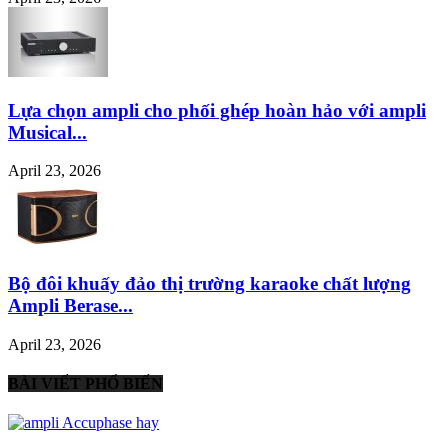
Lựa chọn ampli cho phối ghép hoàn hảo với ampli
Musical...
April 23, 2026
Bộ đôi khuấy đảo thị trường karaoke chất lượng
Ampli Berase...
April 23, 2026
BÀI VIẾT PHỔ BIẾN