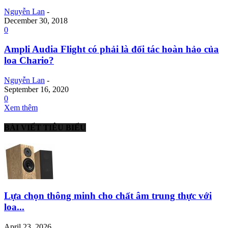
Nguyễn Lan
-
December 30, 2018
0
Ampli Audia Flight có phải là đối tác hoàn hảo của
loa Chario?
Nguyễn Lan
-
September 16, 2020
0
Xem thêm
BÀI VIẾT TIÊU BIỂU
Lựa chọn thông minh cho chất âm trung thực với
loa...
April 23, 2026