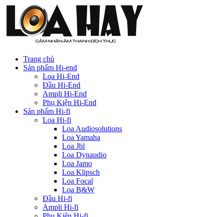
Trang chủ
Sản phẩm Hi-end
Loa Hi-End
Đầu Hi-End
Ampli Hi-End
Phụ Kiện Hi-End
Sản phẩm Hi-fi
Loa Hi-fi
Loa Audiosolutions
Loa Yamaha
Loa Jbl
Loa Dynaudio
Loa Jamo
Loa Klipsch
Loa Focal
Loa B&W
Đầu Hi-fi
Ampli Hi-fi
Phụ Kiện Hi-fi