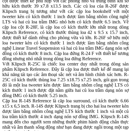
cột được thiết kế phù hợp với các phòng nhỏ và trung bình khi sở
hữu kích thước 39 x7.8 x13.5 inch. Các củ loa của R-26F được
Klipsch trang bị tương như với các cặp loa bookshelf với một
tweeter kèn có kích thước 1 inch được làm bằng nhôm công nghệ
LTS và hai củ loa trầm IMG nhỏ hơn có kích thước 6.5 inch. Về
cặp loa cột R-28F, là cặp loa có kích thước lớn nhất trong dòng
Klipsch Reference, có kích thước thùng loa 42 x 9.5 x 15.7 inch,
được thiết kế dành riêng cho phòng vừa và lớn. R-26F sở hữu một
loa tweeter kèn có kích thước 1 inch được làm bằng nhôm công
nghệ Linear Travel Suspension và hai củ loa trầm IMG dạng nón sợi
đồng có kích thước 8 inch. Cặp loa đứng R-24 F với thiết kế tương
đồng nhưng nhỏ nhất trong dòng loa đứng Reference.
Với Klipsch R-25C là chiếc loa center duy nhất trong dòng sản
phẩm Klipsch Reference. Đây là cặp loa được thiết kế để mang lại
khả năng tái tạo các âm thoại sắc nét và âm hình chính xác hơn. R-
25C có kích thước thùng loa 7.25 x18.75 x7.25 inch, gói gọn trong
đó là một loa tweeter kèn được làm bằng nhôm công nghệ LTS có
kích thước 1 inch được đặt nằm giữa hai củ loa trầm dạng nón sợ
đồng IMG có kích thước 5.25 inch.
Cặp loa R-14S Reference là căp loa surround, có kích thước 6.66
x15 x 6,5 inch. R-14S được Klipsch trang bị cho hai loa tweeter kèn
được làm bằng nhôm công nghệ LTS kích thước 1 inch và một củ
loa trầm kích thước 4 inch dạng nón sợ đồng IMG. Klipsch R-14S
mang đến cho người xem những thước phim hành động chân thực
nhất và âm thanh sống động như bạn đang được ngồi trong một rạp