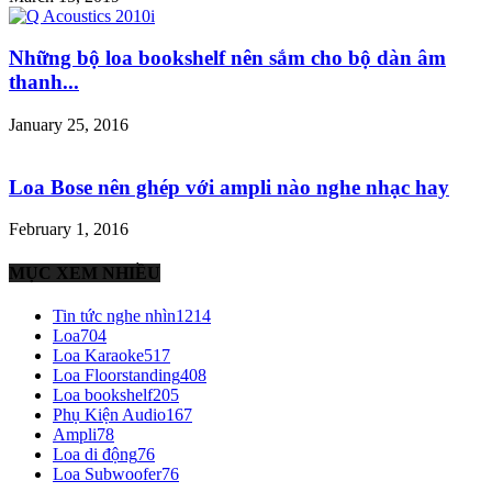
Những bộ loa bookshelf nên sắm cho bộ dàn âm
thanh...
January 25, 2016
Loa Bose nên ghép với ampli nào nghe nhạc hay
February 1, 2016
MỤC XEM NHIỀU
Tin tức nghe nhìn
1214
Loa
704
Loa Karaoke
517
Loa Floorstanding
408
Loa bookshelf
205
Phụ Kiện Audio
167
Ampli
78
Loa di động
76
Loa Subwoofer
76