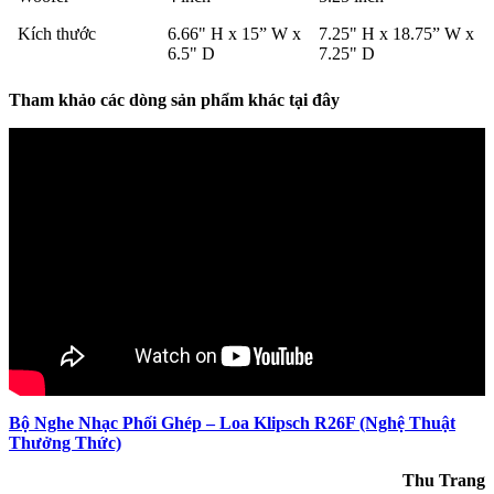
Kích thước
6.66" H x 15” W x
7.25" H x 18.75” W x
6.5" D
7.25" D
Tham khảo các dòng sản phẩm khác tại đây
Bộ Nghe Nhạc Phối Ghép – Loa Klipsch R26F (Nghệ Thuật
Thưởng Thức)
Thu Trang