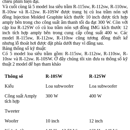
chiếu phim hiện đại.
Và cuối cùng là 5 model loa siêu trầm R-115sw, R-112sw, R-110sw,
R-10sw và R-12sw. R-10SW được trang bị củ loa trầm nón sợi
đồng Injection Molded Graphite kích thước 10 inch được tích hợp
amply bên trong cho công suất âm thanh tối đa đạt 300 W. Còn với
cặp loa R-12SW có củ loa trầm nón sợi đồng IMG kích thước 12
inch tích hợp amply bên trong cung cấp công suất 400 w. Các
model R-115sw, R-112sw, R-110sw cũng tương đồng thiết kế
nhưng lỗ thoát hơi được đặt phía dưới thay vì đằng sau.
Bảng thống số kỹ thuật:
Có 5 model loa siêu trầm gồm: R-115sw, R-112sw, R-110sw, R-
10sw và R-12sw. R-10SW. Ở đây chúng tôi xin đưa ra thông số kỹ
thuật 2 model để bạn tham khảo
Thông số
R-10SW
R-12SW
Kiểu
Loa subwoofer
Loa subwoofer
Công suất Amply
300 W
400 W
tích hợp
Tweeter
Woofer
10 inch
12 inch