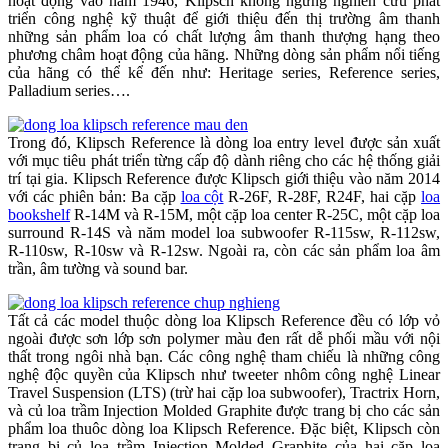
hoạt động vào năm 1946, Klipsch không ngừng nghiên cứu phát
triển công nghệ kỹ thuật để giới thiệu đến thị trường âm thanh
những sản phẩm loa có chất lượng âm thanh thượng hạng theo
phương châm hoạt động của hãng. Những dòng sản phẩm nổi tiếng
của hãng có thể kể đến như: Heritage series, Reference series,
Palladium series….
Trong đó, Klipsch Reference là dòng loa entry level được sản xuất
với mục tiêu phát triển từng cấp độ dành riêng cho các hệ thống giải
trí tại gia. Klipsch Reference được Klipsch giới thiệu vào năm 2014
với các phiên bản: Ba cặp
loa cột
R-26F, R-28F, R24F, hai cặp
loa
bookshelf
R-14M và R-15M, một cặp loa center R-25C, một cặp loa
surround R-14S và năm model loa subwoofer R-115sw, R-112sw,
R-110sw, R-10sw và R-12sw. Ngoài ra, còn các sản phẩm loa âm
trần, âm tường và sound bar.
Tất cả các model thuộc dòng loa Klipsch Reference đều có lớp vỏ
ngoài được sơn lớp sơn polymer màu đen rất dễ phối mầu với nội
thất trong ngôi nhà bạn. Các công nghệ tham chiếu là những công
nghệ độc quyền của Klipsch như tweeter nhôm công nghệ Linear
Travel Suspension (LTS) (trừ hai cặp loa subwoofer), Tractrix Horn,
và củ loa trầm Injection Molded Graphite được trang bị cho các sản
phẩm loa thuôc dòng loa Klipsch Reference. Đặc biệt, Klipsch còn
trang bị củ loa trầm Injection Molded Graphite của hai cặp loa