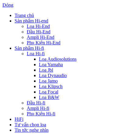
Đóng
Trang chủ
Sản phẩm Hi-end
Loa Hi-End
Đầu Hi-End
Ampli Hi-End
Phụ Kiện Hi-End
Sản phẩm Hi-fi
Loa Hi-fi
Loa Audiosolutions
Loa Yamaha
Loa Jbl
Loa Dynaudio
Loa Jamo
Loa Klipsch
Loa Focal
Loa B&W
Đầu Hi-fi
Ampli Hi-fi
Phụ Kiện Hi-fi
HiFi
Tư vấn chọn loa
Tin tức nghe nhìn