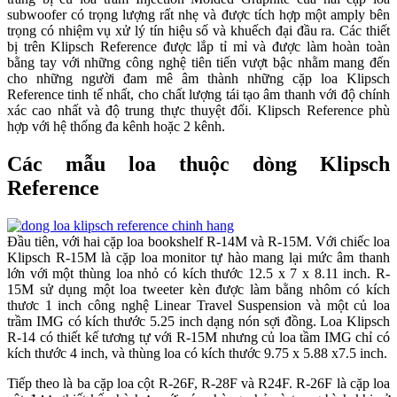
subwoofer có trọng lượng rất nhẹ và được tích hợp một amply bên
trọng có nhiệm vụ xử lý tín hiệu số và khuếch đại đầu ra. Các thiết
bị trên Klipsch Reference được lắp tỉ mỉ và được làm hoàn toàn
bằng tay với những công nghệ tiên tiến vượt bậc nhằm mang đến
cho những người đam mê âm thành những cặp loa Klipsch
Reference tinh tế nhất, cho chất lượng tái tạo âm thanh với độ chính
xác cao nhất và độ trung thực thuyệt đối. Klipsch Reference phù
hợp với hệ thống đa kênh hoặc 2 kênh.
Các mẫu loa thuộc dòng Klipsch
Reference
Đầu tiên, với hai cặp loa bookshelf R-14M và R-15M. Với chiếc loa
Klipsch R-15M là cặp loa monitor tự hào mang lại mức âm thanh
lớn với một thùng loa nhỏ có kích thước 12.5 x 7 x 8.11 inch. R-
15M sử dụng một loa tweeter kèn được làm bằng nhôm có kích
thươc 1 inch công nghệ Linear Travel Suspension và một củ loa
trầm IMG có kích thước 5.25 inch dạng nón sợi đồng. Loa Klipsch
R-14 có thiết kế tương tự với R-15M nhưng củ loa tầm IMG chỉ có
kích thước 4 inch, và thùng loa có kích thước 9.75 x 5.88 x7.5 inch.
Tiếp theo là ba cặp loa cột R-26F, R-28F và R24F. R-26F là cặp loa