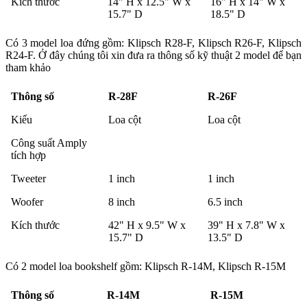
Kích thước
14" H x 12.5" W x
16" H x 14" W x
15.7" D
18.5" D
Có 3 model loa đứng gồm: Klipsch R28-F, Klipsch R26-F, Klipsch
R24-F. Ở đây chúng tôi xin đưa ra thông số kỹ thuật 2 model để bạn
tham khảo
Thông số
R-28F
R-26F
Kiểu
Loa cột
Loa cột
Công suất Amply
tích hợp
Tweeter
1 inch
1 inch
Woofer
8 inch
6.5 inch
Kích thước
42" H x 9.5" W x
39" H x 7.8" W x
15.7" D
13.5" D
Có 2 model loa bookshelf gồm: Klipsch R-14M, Klipsch R-15M
Thông số
R-14M
R-15M