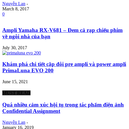
Nguyễn Lan
-
March 8, 2017
0
Ampli Yamaha RX-V681 – Đem cả rạp chiếu phim
về ngôi nhà của bạn
July 30, 2017
Khám phá chi tiết cặp đôi pre ampli và power ampli
PrimaLuna EVO 200
June 15, 2021
MUST READ
Quá nhiều cảm xúc hội tụ trong tác phẩm điện ảnh
Confidential Assignment
Nguyễn Lan
-
January 16, 2019