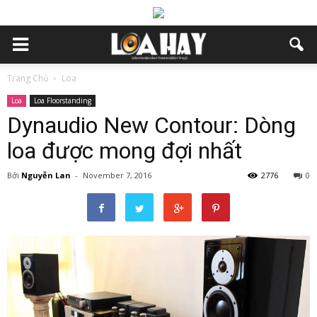
Trang Chủ
Loa
Loa
Loa Floorstanding
Dynaudio New Contour: Dòng
loa được mong đợi nhất
Bởi
Nguyễn Lan
-
November 7, 2016
2776
0