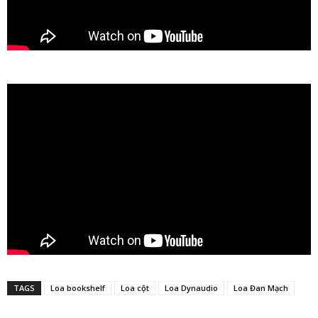
TAGS
Loa bookshelf
Loa cột
Loa Dynaudio
Loa Đan Mạch