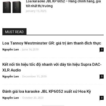
Loa karaoke JBL KP 6052 – Hàng chính hãng, giá
tốt nhất thị trường
January 15, 2025
MUST READ
Loa Tannoy Westminster GR: giá trị âm thanh đích thực
Nguyễn Lan
-
June 14, 2019
0
Kết nối tín hiệu tốc độ nhanh với dây tín hiệu Supra DAC-
XLR Audio
Nguyễn Lan
-
December 11, 2019
0
Đánh giá loa karaoke JBL KP6052 xuất xứ Hoa Kỳ
Nguyễn Lan
-
October 20, 2023
0