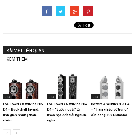
BÀI VIẾT LIÊN QUAN
XEM THÊM
Loa
Loa
Loa
Loa Bowers & Wilkins 805
Loa Bowers & Wilkins 804
Bowers & Wilkins 803 D4
D4 – Bookshelf hi-end,
D4 – “Bước ngoặt” từ
– “tham chiếu cỡ trung”
tinh giản nhưng tham
khoa học đến trải nghiệm
của dòng 800 Diamond
chiếu
nghe