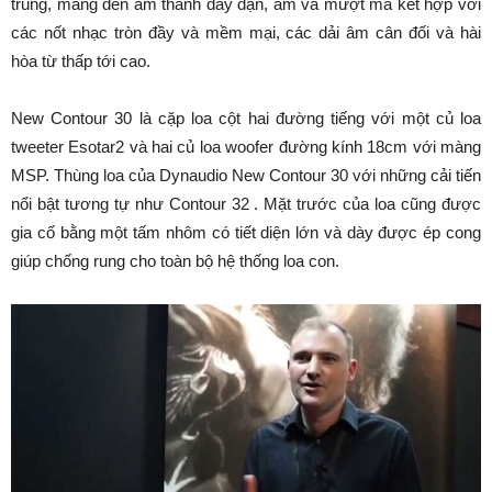
trung, mang đến âm thanh dày dặn, ấm và mượt mà kết hợp với
các nốt nhạc tròn đầy và mềm mại, các dải âm cân đối và hài
hòa từ thấp tới cao.
New Contour 30 là cặp loa cột hai đường tiếng với một củ loa
tweeter Esotar2 và hai củ loa woofer đường kính 18cm với màng
MSP. Thùng loa của Dynaudio New Contour 30 với những cải tiến
nổi bật tương tự như Contour 32 . Mặt trước của loa cũng được
gia cố bằng một tấm nhôm có tiết diện lớn và dày được ép cong
giúp chống rung cho toàn bộ hệ thống loa con.