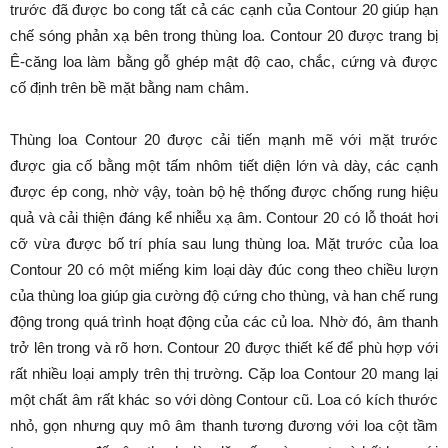
trước đã được bo cong tất cả các cạnh của Contour 20 giúp hạn
chế sóng phản xạ bên trong thùng loa. Contour 20 được trang bị
Ê-căng loa làm bằng gỗ ghép mật độ cao, chắc, cứng và được
cố định trên bề mặt bằng nam châm.
Thùng loa Contour 20 được cải tiến mạnh mẽ với mặt trước
được gia cố bằng một tấm nhôm tiết diện lớn và dày, các cạnh
được ép cong, nhờ vậy, toàn bộ hệ thống được chống rung hiệu
quả và cải thiện đáng kể nhiễu xạ âm. Contour 20 có lỗ thoát hơi
cỡ vừa được bố trí phía sau lung thùng loa. Mặt trước của loa
Contour 20 có một miếng kim loại dày đúc cong theo chiều lượn
của thùng loa giúp gia cường độ cứng cho thùng, và han chế rung
động trong quá trình hoạt động của các củ loa. Nhờ đó, âm thanh
trở lên trong và rõ hơn. Contour 20 được thiết kế để phù hợp với
rất nhiều loại amply trên thị trường. Cặp loa Contour 20 mang lại
một chất âm rất khác so với dòng Contour cũ. Loa có kích thước
nhỏ, gọn nhưng quy mô âm thanh tương đương với loa cột tầm