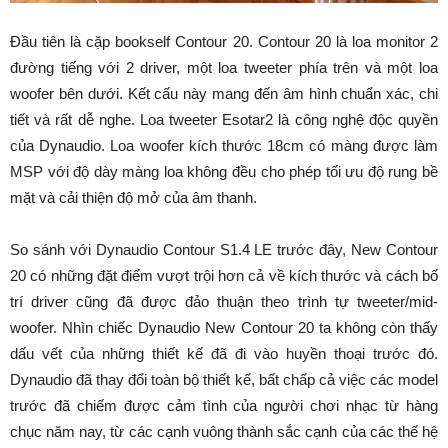
Đầu tiên là cặp bookself Contour 20. Contour 20 là loa monitor 2
đường tiếng với 2 driver, một loa tweeter phía trên và một loa
woofer bên dưới. Kết cấu này mang đến âm hình chuẩn xác, chi
tiết và rất dễ nghe. Loa tweeter Esotar2 là công nghệ độc quyền
của Dynaudio. Loa woofer kích thước 18cm có màng được làm
MSP với độ dày màng loa không đều cho phép tối ưu độ rung bề
mặt và cải thiện độ mở của âm thanh.
So sánh với Dynaudio Contour S1.4 LE trước đây, New Contour
20 có những đặt điểm vượt trội hơn cả về kích thước và cách bố
trí driver cũng đã được đảo thuận theo trình tự tweeter/mid-
woofer. Nhìn chiếc Dynaudio New Contour 20 ta không còn thấy
dấu vết của những thiết kế đã đi vào huyền thoại trước đó.
Dynaudio đã thay đổi toàn bộ thiết kế, bất chấp cả việc các model
trước đã chiếm được cảm tình của người chơi nhạc từ hàng
chục năm nay, từ các cạnh vuông thành sắc cạnh của các thế hệ