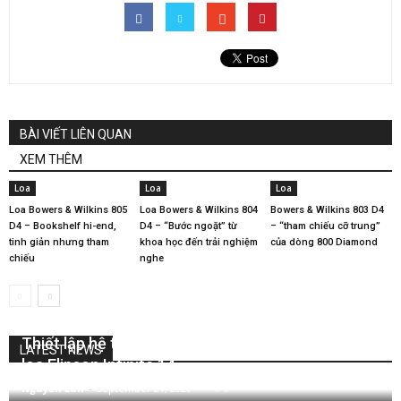
BÀI VIẾT LIÊN QUAN
XEM THÊM
Loa
Loa
Loa
Loa Bowers & Wilkins 805
Loa Bowers & Wilkins 804
Bowers & Wilkins 803 D4
D4 – Bookshelf hi-end,
D4 – “Bước ngoặt” từ
– “tham chiếu cỡ trung”
tinh giản nhưng tham
khoa học đến trải nghiệm
của dòng 800 Diamond
chiếu
nghe
Thiết lập hệ thống home theater dễ dàng hơn với
LATEST NEWS
loa Elipson Infinite 14
Nguyễn Lan
-
September 21, 2020
0