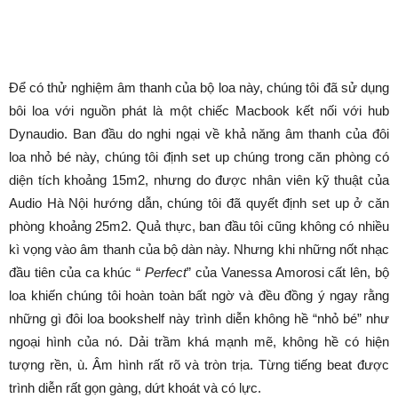
Để có thử nghiệm âm thanh của bộ loa này, chúng tôi đã sử dụng
bôi loa với nguồn phát là một chiếc Macbook kết nối với hub
Dynaudio. Ban đầu do nghi ngại về khả năng âm thanh của đôi
loa nhỏ bé này, chúng tôi định set up chúng trong căn phòng có
diện tích khoảng 15m2, nhưng do được nhân viên kỹ thuật của
Audio Hà Nội hướng dẫn, chúng tôi đã quyết định set up ở căn
phòng khoảng 25m2. Quả thực, ban đầu tôi cũng không có nhiều
kì vọng vào âm thanh của bộ dàn này. Nhưng khi những nốt nhạc
đầu tiên của ca khúc “
Perfect
” của Vanessa Amorosi cất lên, bộ
loa khiến chúng tôi hoàn toàn bất ngờ và đều đồng ý ngay rằng
những gì đôi loa bookshelf này trình diễn không hề “nhỏ bé” như
ngoại hình của nó. Dải trầm khá mạnh mẽ, không hề có hiện
tượng rền, ù. Âm hình rất rõ và tròn trịa. Từng tiếng beat được
trình diễn rất gọn gàng, dứt khoát và có lực.