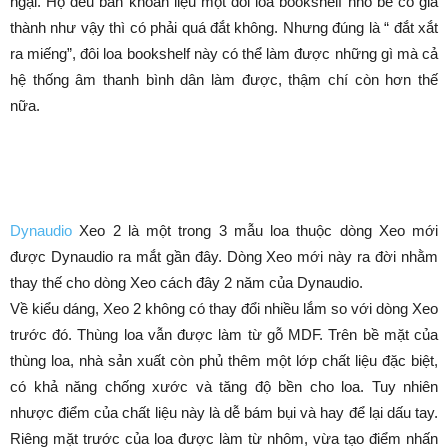
ngại. Họ đều băn khoăn liệu một đôi loa bookshelf nhỏ bé có giá
thành như vậy thì có phải quá đắt không. Nhưng đúng là “ đắt xắt
ra miếng”, đôi loa bookshelf này có thể làm được những gì mà cả
hệ thống âm thanh bình dân làm được, thậm chí còn hơn thế
nữa.
Dynaudio
Xeo 2 là một trong 3 mẫu loa thuộc dòng Xeo mới
được Dynaudio ra mắt gần đây. Dòng Xeo mới này ra đời nhằm
thay thế cho dòng Xeo cách đây 2 năm của Dynaudio.
Về kiểu dáng, Xeo 2 không có thay đổi nhiều lắm so với dòng Xeo
trước đó. Thùng loa vẫn được làm từ gỗ MDF. Trên bề mặt của
thùng loa, nhà sản xuất còn phủ thêm một lớp chất liệu đặc biệt,
có khả năng chống xước và tăng độ bền cho loa. Tuy nhiên
nhược điểm của chất liệu này là dễ bám bụi và hay để lại dấu tay.
Riêng mặt trước của loa được làm từ nhôm, vừa tạo điểm nhấn