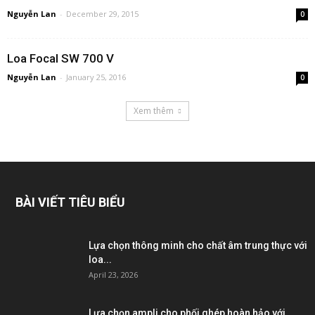
Nguyễn Lan
-
December 29, 2015
0
Loa Focal SW 700 V
Nguyễn Lan
-
January 25, 2016
0
Xem thêm
BÀI VIẾT TIÊU BIỂU
Lựa chọn thông minh cho chất âm trung thực với
loa...
April 23, 2026
Lựa chọn ampli cho phối ghép hoàn hảo với