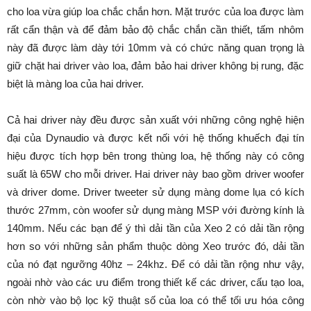
cho loa vừa giúp loa chắc chắn hơn. Mặt trước của loa được làm
rất cẩn thận và để đảm bảo độ chắc chắn cần thiết, tấm nhôm
này đã được làm dày tới 10mm và có chức năng quan trọng là
giữ chặt hai driver vào loa, đảm bảo hai driver không bị rung, đặc
biệt là màng loa của hai driver.
Cả hai driver này đều được sản xuất với những công nghệ hiện
đại của Dynaudio và được kết nối với hệ thống khuếch đại tín
hiệu được tích hợp bên trong thùng loa, hệ thống này có công
suất là 65W cho mỗi driver. Hai driver này bao gồm driver woofer
và driver dome. Driver tweeter sử dụng màng dome lụa có kích
thước 27mm, còn woofer sử dụng màng MSP với đường kính là
140mm. Nếu các bạn để ý thì dải tần của Xeo 2 có dải tần rộng
hơn so với những sản phẩm thuộc dòng Xeo trước đó, dải tần
của nó đạt ngưỡng 40hz – 24khz. Để có dải tần rộng như vậy,
ngoài nhờ vào các ưu điểm trong thiết kế các driver, cấu tạo loa,
còn nhờ vào bộ lọc kỹ thuật số của loa có thể tối ưu hóa công