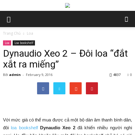
Trang Chủ
Loa
Loa
Loa bookshelf
Dynaudio Xeo 2 – Đôi loa “đắt
xắt ra miếng”
Bởi
admin
-
February 9, 2016
4837
0
Với mức giá có thể mua được cả một bộ dàn âm thanh bình dân,
đôi
loa bookshelf
Dynaudio Xeo 2
đã khiến nhiều người nghi