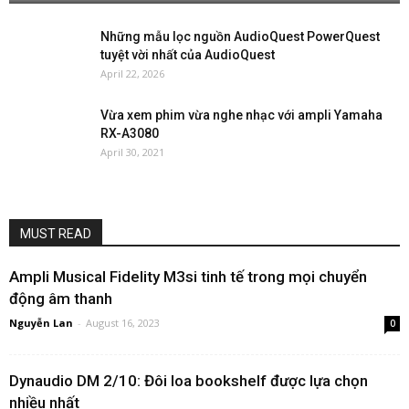
Những mẫu lọc nguồn AudioQuest PowerQuest
tuyệt vời nhất của AudioQuest
April 22, 2026
Vừa xem phim vừa nghe nhạc với ampli Yamaha
RX-A3080
April 30, 2021
MUST READ
Ampli Musical Fidelity M3si tinh tế trong mọi chuyển
động âm thanh
Nguyễn Lan
-
August 16, 2023
0
Dynaudio DM 2/10: Đôi loa bookshelf được lựa chọn
nhiều nhất