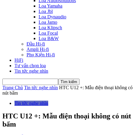
Loa Audiosolutions
Loa Yamaha
Loa Jbl
Loa Dynaudio
Loa Jamo
Loa Klipsch
Loa Focal
Loa B&W
Đầu Hi-fi
Ampli Hi-fi
Phụ Kiện Hi-fi
HiFi
Tư vấn chọn loa
Tin tức nghe nhìn
Trang Chủ
Tin tức nghe nhìn
HTC U12 +: Mẫu điện thoại không có
nút bấm
Tin tức nghe nhìn
HTC U12 +: Mẫu điện thoại không có nút
bấm