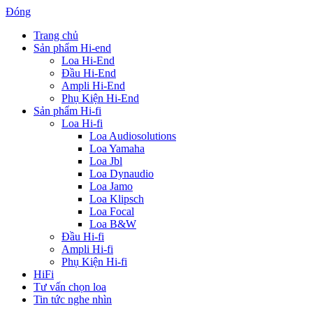
Đóng
Trang chủ
Sản phẩm Hi-end
Loa Hi-End
Đầu Hi-End
Ampli Hi-End
Phụ Kiện Hi-End
Sản phẩm Hi-fi
Loa Hi-fi
Loa Audiosolutions
Loa Yamaha
Loa Jbl
Loa Dynaudio
Loa Jamo
Loa Klipsch
Loa Focal
Loa B&W
Đầu Hi-fi
Ampli Hi-fi
Phụ Kiện Hi-fi
HiFi
Tư vấn chọn loa
Tin tức nghe nhìn