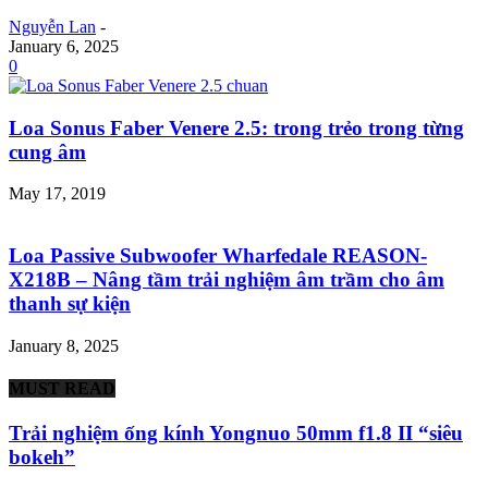
Nguyễn Lan
-
January 6, 2025
0
Loa Sonus Faber Venere 2.5: trong trẻo trong từng
cung âm
May 17, 2019
Loa Passive Subwoofer Wharfedale REASON-
X218B – Nâng tầm trải nghiệm âm trầm cho âm
thanh sự kiện
January 8, 2025
MUST READ
Trải nghiệm ống kính Yongnuo 50mm f1.8 II “siêu
bokeh”