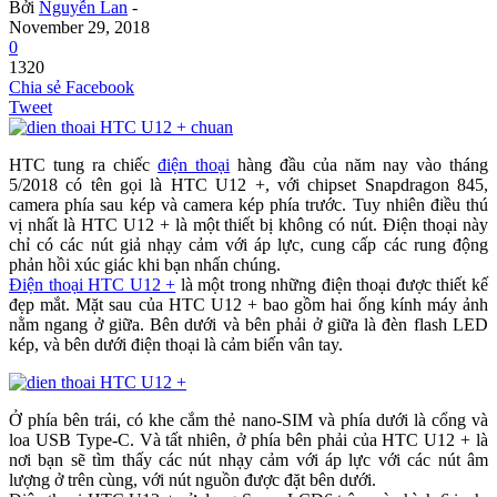
Bởi
Nguyễn Lan
-
November 29, 2018
0
1320
Chia sẻ Facebook
Tweet
HTC tung ra chiếc
điện thoại
hàng đầu của năm nay vào tháng
5/2018 có tên gọi là HTC U12 +, với chipset Snapdragon 845,
camera phía sau kép và camera kép phía trước. Tuy nhiên điều thú
vị nhất là HTC U12 + là một thiết bị không có nút. Điện thoại này
chỉ có các nút giả nhạy cảm với áp lực, cung cấp các rung động
phản hồi xúc giác khi bạn nhấn chúng.
Điện thoại HTC U12 +
là một trong những điện thoại được thiết kế
đẹp mắt. Mặt sau của HTC U12 + bao gồm hai ống kính máy ảnh
nằm ngang ở giữa. Bên dưới và bên phải ở giữa là đèn flash LED
kép, và bên dưới điện thoại là cảm biến vân tay.
Ở phía bên trái, có khe cắm thẻ nano-SIM và phía dưới là cổng và
loa USB Type-C. Và tất nhiên, ở phía bên phải của HTC U12 + là
nơi bạn sẽ tìm thấy các nút nhạy cảm với áp lực với các nút âm
lượng ở trên cùng, với nút nguồn được đặt bên dưới.