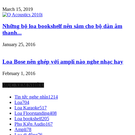
March 15, 2019
Những bộ loa bookshelf nên sắm cho bộ dàn âm
thanh...
January 25, 2016
Loa Bose nên ghép với ampli nào nghe nhạc hay
February 1, 2016
MỤC XEM NHIỀU
Tin tức nghe nhìn
1214
Loa
704
Loa Karaoke
517
Loa Floorstanding
408
Loa bookshelf
205
Phụ Kiện Audio
167
Ampli
78
Loa di động
76