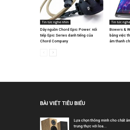
Tin tức nghe nhìn
Tin tức ngh
Dây nguồn Chord Epic Power: nối
Bowers & Wi
tiếp Epic Series danh tiếng của
bằng việc th
Chord Company
âm thanh ch
BÀI VIẾT TIÊU BIỂU
Lựa chọn thông minh cho chất â
trung thực với loa...