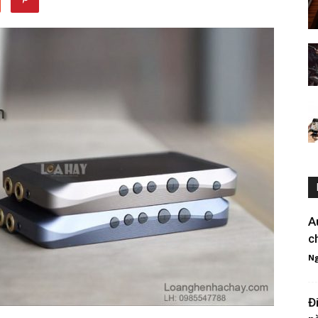
A
c
Ng
Đ