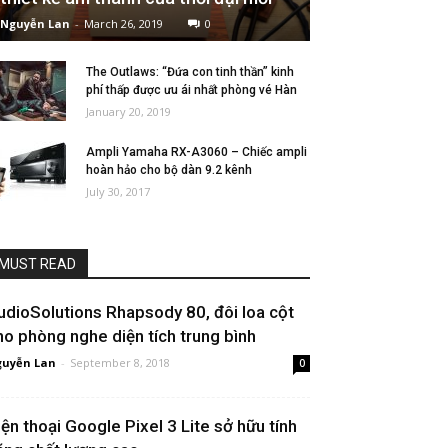
Nguyễn Lan
-
March 26, 2019
0
The Outlaws: “Đứa con tinh thần” kinh
phí thấp được ưu ái nhất phòng vé Hàn
January 20, 2019
Ampli Yamaha RX-A3060 – Chiếc ampli
hoàn hảo cho bộ dàn 9.2 kênh
July 30, 2017
MUST READ
udioSolutions Rhapsody 80, đôi loa cột
ho phòng nghe diện tích trung bình
uyễn Lan
-
September 8, 2018
0
iện thoại Google Pixel 3 Lite sở hữu tính