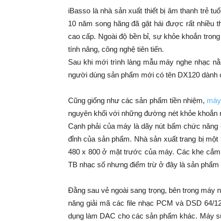
iBasso là nhà sản xuất thiết bị âm thanh trẻ t
10 năm song hãng đã gặt hái được rất nhiều 
cao cấp. Ngoài độ bền bỉ, sự khỏe khoắn trong
tính năng, công nghệ tiên tiến.
Sau khi mới trình làng mẫu máy nghe nhạc nằm
người dùng sản phẩm mới có tên DX120 dành c
Cũng giống như các sản phẩm tiền nhiệm,
máy
nguyên khối với những đường nét khỏe khoắn
Cạnh phải của máy là dãy nút bấm chức năng c
đỉnh của sản phẩm. Nhà sản xuất trang bị một
480 x 800 ở mặt trước của máy. Các khe cắm 
TB nhạc số nhưng điểm trừ ở đây là sản phẩm 
Đằng sau vẻ ngoài sang trọng, bên trong máy
năng giải mã các file nhạc PCM và DSD 64/
dụng làm DAC cho các sản phẩm khác. Máy 