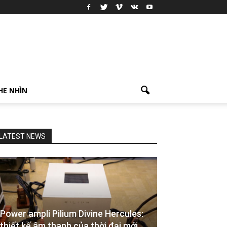
HE NHÌN
LATEST NEWS
Power ampli Pilium Divine Hercules:
thiết kế âm thanh của thời đại mới