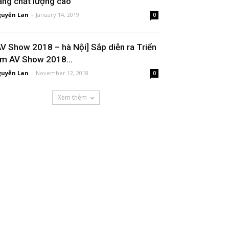
ăng chất lượng cao
uyễn Lan
-
January 14, 2019
0
AV Show 2018 – hà Nội] Sắp diễn ra Triển
ãm AV Show 2018...
uyễn Lan
-
November 12, 2018
0
Xem thêm