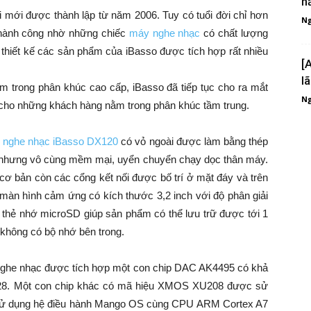
n
uổi mới được thành lập từ năm 2006. Tuy có tuổi đời chỉ hơn
Ng
thành công nhờ những chiếc
máy nghe nhạc
có chất lượng
 thiết kế các sản phẩm của iBasso được tích hợp rất nhiều
[
l
 trong phân khúc cao cấp, iBasso đã tiếp tục cho ra mắt
Ng
ho những khách hàng nằm trong phân khúc tầm trung.
 nghe nhạc iBasso DX120
có vỏ ngoài được làm bằng thép
 nhưng vô cùng mềm mại, uyển chuyển chạy dọc thân máy.
ơ bản còn các cổng kết nối được bố trí ở mặt đáy và trên
 màn hình cảm ứng có kích thước 3,2 inch với độ phân giải
thẻ nhớ microSD giúp sản phẩm có thể lưu trữ được tới 1
không có bộ nhớ bên trong.
 nghe nhạc được tích hợp một con chip DAC AK4495 có khả
128. Một con chip khác có mã hiệu XMOS XU208 được sử
sử dụng hệ điều hành Mango OS cùng CPU ARM Cortex A7