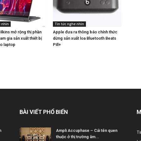
e nhìn
Tin tức nghe nhìn
lkins mở rộng thị phần
Apple đưa ra thông báo chính thức
am gia sản xuất thiết bị
dừng sản xuất loa Bluetooth Beats
o laptop
Pill+
BÀI VIẾT PHỔ BIẾN
M
m
Ampli Accuphase – Cái tên quen
Ti
thuộc ở thị trường âm...