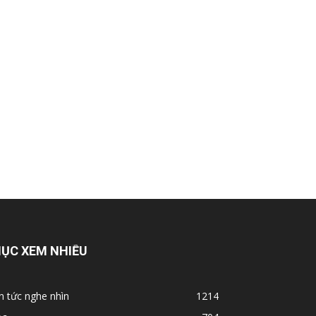
ỤC XEM NHIỀU
n tức nghe nhìn
1214