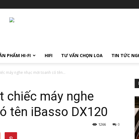
ẢN PHẨM HI-FI
HIFI
TƯ VẤN CHỌN LOA
TIN TỨC NG
iếc máy nghe nhạc mới toanh có tên...
t chiếc máy nghe
ó tên iBasso DX120
1266
0