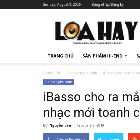
Sunday, August 9, 2026
Đăng nhập/Đăng ký
TRANG CHỦ
SẢN PHẨM HI-END
S
Trang Chủ
Tin tức nghe nhìn
iBasso cho ra mắt ch
Tin tức nghe nhìn
iBasso cho ra mắ
nhạc mới toanh c
Bởi
Nguyễn Lan
-
February 2, 2019
Chia sẻ Facebook
Tweet