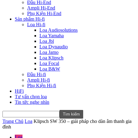
Đầu Hi-End
Ampli Hi-End
Phụ Kiện Hi-End
Sản phẩm Hi-fi
Loa Hi-fi
Loa Audiosolutions
Loa Yamaha
Loa Jbl
Loa Dynaudio
Loa Jamo
Loa Klipsch
Loa Focal
Loa B&W
Đầu Hi-fi
Ampli Hi-fi
Phụ Kiện Hi-fi
HiFi
Tư vấn chọn loa
Tin tức nghe nhìn
Trang Chủ
Loa
Klipsch SW 350 – giải pháp cho dàn âm thanh gia
đình
Loa