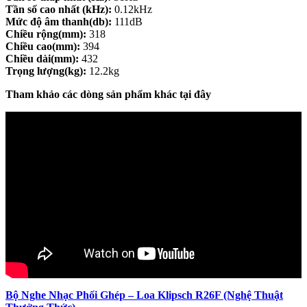
Tần số cao nhất (kHz):
0.12kHz
Mức độ âm thanh(db):
111dB
Chiều rộng(mm):
318
Chiều cao(mm):
394
Chiều dài(mm):
432
Trọng lượng(kg):
12.2kg
Tham khảo các dòng sản phẩm khác tại đây
Bộ Nghe Nhạc Phối Ghép – Loa Klipsch R26F (Nghệ Thuật