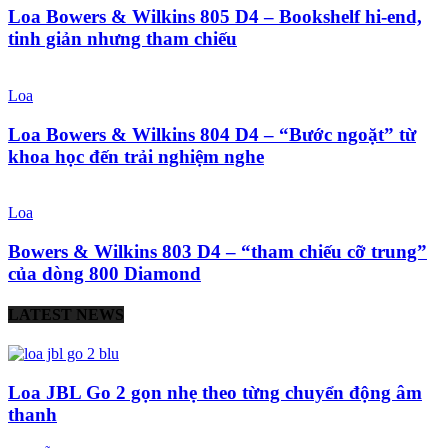
Loa Bowers & Wilkins 805 D4 – Bookshelf hi-end,
tinh giản nhưng tham chiếu
Loa
Loa Bowers & Wilkins 804 D4 – “Bước ngoặt” từ
khoa học đến trải nghiệm nghe
Loa
Bowers & Wilkins 803 D4 – “tham chiếu cỡ trung”
của dòng 800 Diamond
LATEST NEWS
Loa JBL Go 2 gọn nhẹ theo từng chuyển động âm
thanh