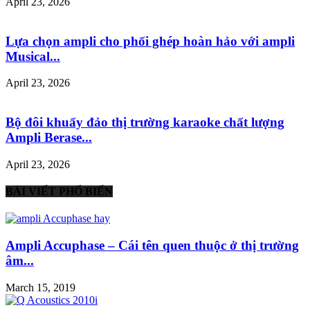
April 23, 2026
Lựa chọn ampli cho phối ghép hoàn hảo với ampli
Musical...
April 23, 2026
Bộ đôi khuấy đảo thị trường karaoke chất lượng
Ampli Berase...
April 23, 2026
BÀI VIẾT PHỔ BIẾN
Ampli Accuphase – Cái tên quen thuộc ở thị trường
âm...
March 15, 2019