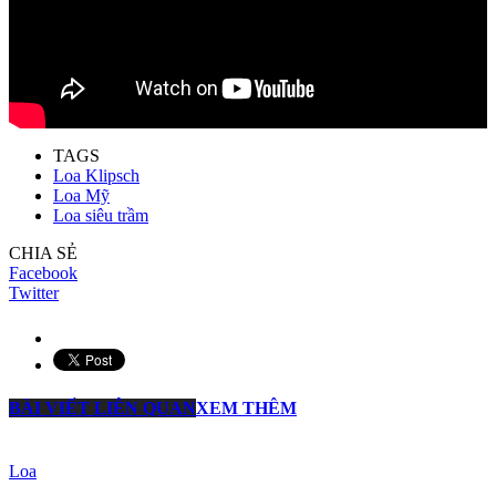
TAGS
Loa Klipsch
Loa Mỹ
Loa siêu trầm
CHIA SẺ
Facebook
Twitter
BÀI VIẾT LIÊN QUAN
XEM THÊM
Loa