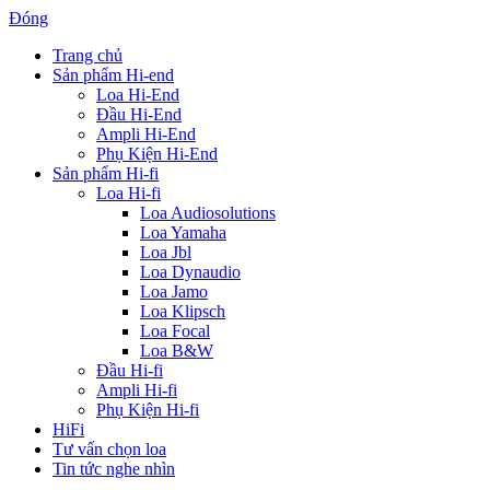
Đóng
Trang chủ
Sản phẩm Hi-end
Loa Hi-End
Đầu Hi-End
Ampli Hi-End
Phụ Kiện Hi-End
Sản phẩm Hi-fi
Loa Hi-fi
Loa Audiosolutions
Loa Yamaha
Loa Jbl
Loa Dynaudio
Loa Jamo
Loa Klipsch
Loa Focal
Loa B&W
Đầu Hi-fi
Ampli Hi-fi
Phụ Kiện Hi-fi
HiFi
Tư vấn chọn loa
Tin tức nghe nhìn