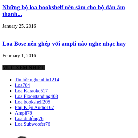
Những bộ loa bookshelf nên sắm cho bộ dàn âm
thanh...
January 25, 2016
Loa Bose nên ghép với ampli nào nghe nhạc hay
February 1, 2016
MỤC XEM NHIỀU
Tin tức nghe nhìn
1214
Loa
704
Loa Karaoke
517
Loa Floorstanding
408
Loa bookshelf
205
Phụ Kiện Audio
167
Ampli
78
Loa di động
76
Loa Subwoofer
76