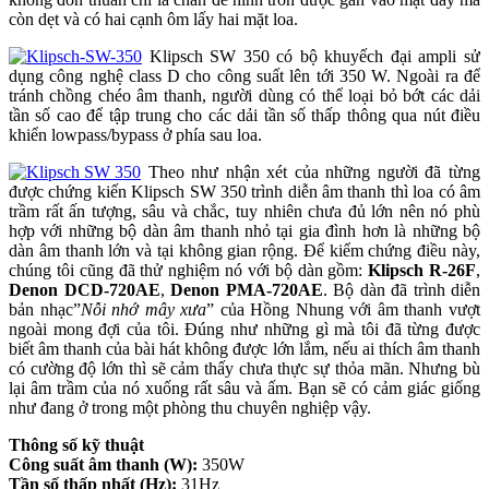
còn dẹt và có hai cạnh ôm lấy hai mặt loa.
Klipsch SW 350 có bộ khuyếch đại ampli sử
dụng công nghệ class D cho công suất lên tới 350 W. Ngoài ra để
tránh chồng chéo âm thanh, người dùng có thể loại bỏ bớt các dải
tần số cao để tập trung cho các dải tần số thấp thông qua nút điều
khiển lowpass/bypass ở phía sau loa.
Theo như nhận xét của những người đã từng
được chứng kiến Klipsch SW 350 trình diễn âm thanh thì loa có âm
trầm rất ấn tượng, sâu và chắc, tuy nhiên chưa đủ lớn nên nó phù
hợp với những bộ dàn âm thanh nhỏ tại gia đình hơn là những bộ
dàn âm thanh lớn và tại không gian rộng. Để kiểm chứng điều này,
chúng tôi cũng đã thử nghiệm nó với bộ dàn gồm:
Klipsch R-26F
,
Denon DCD-720AE
,
Denon PMA-720AE
. Bộ dàn đã trình diễn
bản nhạc”
Nỗi nhớ mây xưa
” của Hồng Nhung với âm thanh vượt
ngoài mong đợi của tôi. Đúng như những gì mà tôi đã từng được
biết âm thanh của bài hát không được lớn lắm, nếu ai thích âm thanh
có cường độ lớn thì sẽ cảm thấy chưa thực sự thỏa mãn. Nhưng bù
lại âm trầm của nó xuống rất sâu và ấm. Bạn sẽ có cảm giác giống
như đang ở trong một phòng thu chuyên nghiệp vậy.
Thông số kỹ thuật
Công suất âm thanh (W):
350W
Tần số thấp nhất (Hz):
31Hz