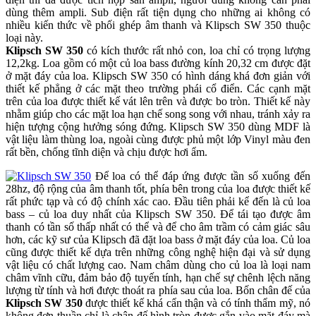
dùng thêm ampli. Sub điện rất tiện dụng cho những ai không có
nhiều kiến thức về phối ghép âm thanh và Klipsch SW 350 thuộc
loại này.
Klipsch SW 350
có kích thước rất nhỏ con, loa chỉ có trọng lượng
12,2kg. Loa gồm có một củ loa bass đường kính 20,32 cm được đặt
ở mặt đáy của loa. Klipsch SW 350 có hình dáng khá đơn giản với
thiết kế phẳng ở các mặt theo trường phái cổ điển. Các cạnh mặt
trên của loa được thiết kế vát lên trên và được bo tròn. Thiết kế này
nhằm giúp cho các mặt loa hạn chế song song với nhau, tránh xảy ra
hiện tượng cộng hưởng sóng đứng. Klipsch SW 350 dùng MDF là
vật liệu làm thùng loa, ngoài cùng được phủ một lớp Vinyl màu đen
rất bền, chống tĩnh diện và chịu được hơi ẩm.
Để loa có thể đáp ứng được tần số xuống đến
28hz, độ rộng của âm thanh tốt, phía bên trong của loa được thiết kế
rất phức tạp và có độ chính xác cao. Đầu tiên phải kể đến là củ loa
bass – củ loa duy nhất của Klipsch SW 350. Để tái tạo được âm
thanh có tần số thấp nhất có thể và để cho âm trầm có cảm giác sâu
hơn, các kỹ sư của Klipsch đã đặt loa bass ở mặt đáy của loa. Củ loa
cũng được thiết kế dựa trên những công nghệ hiện đại và sử dụng
vật liệu có chất lượng cao. Nam châm dùng cho củ loa là loại nam
châm vĩnh cữu, đảm bảo độ tuyến tính, hạn chế sự chênh lệch năng
lượng từ tính và hơi được thoát ra phía sau của loa. Bốn chân đế của
Klipsch SW 350
được thiết kế khá cẩn thận và có tính thẩm mỹ, nó
không đơn thuần chỉ là chân đế hình tròn được gắn vào mặt đáy mà