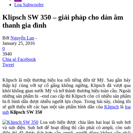
Loa Subwoofer
Klipsch SW 350 – giải pháp cho dàn âm
thanh gia đình
Bởi
Nguyễn Lan
-
January 25, 2016
0
3940
Chia sẻ Facebook
Tweet
Klipsch là một thương hiệu loa nổi tiếng đến từ Mỹ. Sau gần bảy
thập kỷ cùng với sự cố gắng không ngừng, Klipsch đã vượt qua
khỏi không gian nước Mỹ và trở thành thương hiệu toàn cầu. Ngoài
những sản phẩm hi –end cao cấp thì Klipsch còn có nhiều sản phẩm
hi-fi bình dân được nhiều người lựa chọn. Trong bài này, chúng tôi
sẽ giới thiệu tới các bạn một sản phẩm bình dân của
Klipsch
là
loa
sub
Klipsch SW 350
Loa sub hiện được chia làm hai loại là sub hơi
và sub điện. Sub hơi để hoạt động thì cần phải có ampli, còn sub
điện thì đã được tích hợp sẵn ampli, người dùng không cần phải