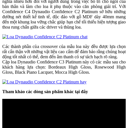
nghĩa nhiều hơn đối với người dùng trong việc bố trí chỗ ngồi của
bản thân và làm cho loa ít phụ thuộc vào căn phòng giải trí. Với
Confidence C4 Dynaudio Confidence C2 Platinum sở hữu những
đường nét thiết kế tinh tế, độc đáo với gỗ MDF dày 40mm mang
đến một khung loa vững chắc giúp hạn chế tối thiểu hiện tượng giao
thoa rung chấn giữa các driver và thùng loa.
Các thành phần của crossover của mẫu loa này đều được lựa chọn
rất cẩn thận với những vật liệu cao cẩm để đảm bảo rằng chúng hoạt
động tốt nhất có thể, đem đến âm thanh có sự tách bạch rõ ràng.
Cặp loa Dynaudio Confidence C3 Platinum này có các mầu sau cho
khách hàng lựa chọn: Bordeaux High Gloss, Rosewood High
Gloss, Black Piano Lacquer, Mocca High Gloss.
Tham khảo các dòng sản phẩm khác tại đây