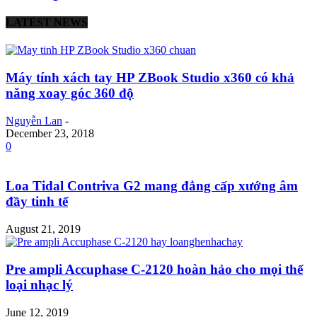
LATEST NEWS
Máy tính xách tay HP ZBook Studio x360 có khả
năng xoay góc 360 độ
Nguyễn Lan
-
December 23, 2018
0
Loa Tidal Contriva G2 mang đẳng cấp xướng âm
đầy tinh tế
August 21, 2019
Pre ampli Accuphase C-2120 hoàn hảo cho mọi thể
loại nhạc lý
June 12, 2019