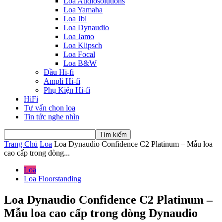
Loa Audiosolutions
Loa Yamaha
Loa Jbl
Loa Dynaudio
Loa Jamo
Loa Klipsch
Loa Focal
Loa B&W
Đầu Hi-fi
Ampli Hi-fi
Phụ Kiện Hi-fi
HiFi
Tư vấn chọn loa
Tin tức nghe nhìn
Trang Chủ
Loa
Loa Dynaudio Confidence C2 Platinum – Mẫu loa
cao cấp trong dòng...
Loa
Loa Floorstanding
Loa Dynaudio Confidence C2 Platinum –
Mẫu loa cao cấp trong dòng Dynaudio