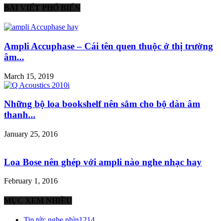
BÀI VIẾT PHỔ BIẾN
Ampli Accuphase – Cái tên quen thuộc ở thị trường
âm...
March 15, 2019
Những bộ loa bookshelf nên sắm cho bộ dàn âm
thanh...
January 25, 2016
Loa Bose nên ghép với ampli nào nghe nhạc hay
February 1, 2016
MỤC XEM NHIỀU
Tin tức nghe nhìn
1214