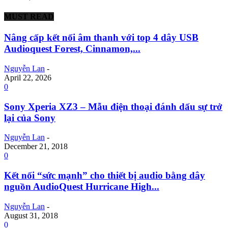
MUST READ
Nâng cấp kết nối âm thanh với top 4 dây USB
Audioquest Forest, Cinnamon,...
Nguyễn Lan
-
April 22, 2026
0
Sony Xperia XZ3 – Mẫu điện thoại đánh dấu sự trở
lại của Sony
Nguyễn Lan
-
December 21, 2018
0
Kết nối “sức mạnh” cho thiết bị audio bằng dây
nguồn AudioQuest Hurricane High...
Nguyễn Lan
-
August 31, 2018
0