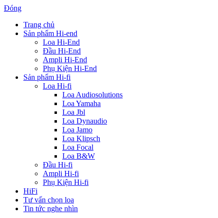
Đóng
Trang chủ
Sản phẩm Hi-end
Loa Hi-End
Đầu Hi-End
Ampli Hi-End
Phụ Kiện Hi-End
Sản phẩm Hi-fi
Loa Hi-fi
Loa Audiosolutions
Loa Yamaha
Loa Jbl
Loa Dynaudio
Loa Jamo
Loa Klipsch
Loa Focal
Loa B&W
Đầu Hi-fi
Ampli Hi-fi
Phụ Kiện Hi-fi
HiFi
Tư vấn chọn loa
Tin tức nghe nhìn