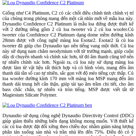
Giống như C4 Platinum, C2 có các chốt điều chỉnh tinh chỉnh vị trí
của chúng trong phòng mang đến một cái nhìn mới về mẫu loa này.
Dynaudio Confidence C2 Platinum là mẫu loa đứng được thiết kế
với 2 đường tiếng gồm 2 củ loa tweeter và 2 củ loa woofer.Củ
tweeter của Confidence C2 Platinum dạng dome mềm đường kính
28mm được với công nghệ màng loa Esotar2. Esotar2 là củ loa
tweeter đã giúp cho Dynaudio tạo nên tiếng vang một thời. Củ loa
này sử dụng nam châm neodymium với từ trường mạnh, giúp cuộn
dây di chuyển nhanh và chính xác hơn, từ đó âm thanh cũng trở nên
tự nhiên chính xác hơn. Ngoài ra, củ loa này sử dụng màng loa
được làm từ vật liệu rất thích hợp và có hình vòm, mang đến âm
thanh dải tần số cao tự nhiên, sắc gọn với độ méo tiếng cực thấp. Củ
loa woofer đường kính 170 mm với màng loa MSP mang đến âm
thanh dải trung hết cẩn thận, giúp tái tạo âm trầm chi tiết, cho âm
bass chắc chắn, tự nhiên và tròn tiếng. MSP được viết tắt từ
Magiesium Silicate Polymer.
Dynaudio sử dụng công nghệ Dynaudio Directivity Control (DDC)
giúp giảm thiểu những biến dạng không mong muốn. Với thiết kế
các củ loa được đặt đối xứng theo chiều dọc nhằm giảm năng lượng
phân tán xuống sàn nhà và trần nhà lên đến 75%. Điều đó có ý