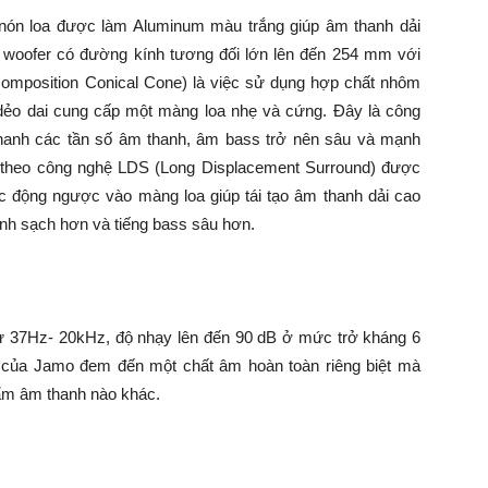
nón loa được làm Aluminum màu trắng giúp âm thanh dải
a woofer có đường kính tương đối lớn lên đến 254 mm với
mposition Conical Cone) là việc sử dụng hợp chất nhôm
 dẻo dai cung cấp một màng loa nhẹ và cứng. Đây là công
hanh các tần số âm thanh, âm bass trở nên sâu và mạnh
g theo công nghệ LDS (Long Displacement Surround) được
ác động ngược vào màng loa giúp tái tạo âm thanh dải cao
nh sạch hơn và tiếng bass sâu hơn.
ừ 37Hz- 20kHz, độ nhạy lên đến 90 dB ở mức trở kháng 6
của Jamo đem đến một chất âm hoàn toàn riêng biệt mà
ẩm âm thanh nào khác.