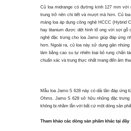
Củ loa midrange có đường kính 127 mm với 
trung trở nên chi tiết và mượt mà hơn. Củ lo
màng loa áp dụng công nghệ HCCC (Hybrid Co
hay titanium được dệt hình tổ ong với sợi gỗ
nghệ đặc trưng cho loa Jamo giúp đáp ứng n
hơn. Ngoài ra, củ loa này sử dụng gân nhún
làm bằng cao su tự nhiên loại bỏ rung chấn t
chuẩn xác và trung thực nhất mang đến âm tha
Mẫu loa Jamo S 628 này có dải tần đáp ứng t
Ohms. Jamo S 628 sở hữu những đặc trưng 
không bị nhầm lẫn với bất cứ một dòng sản ph
Tham khảo các dòng sản phẩm khác tại đây