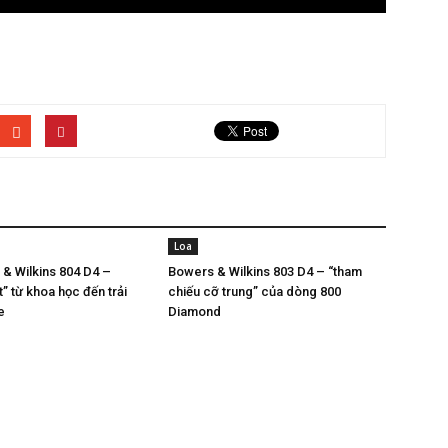
Loa
& Wilkins 804 D4 –
Bowers & Wilkins 803 D4 – “tham
” từ khoa học đến trải
chiếu cỡ trung” của dòng 800
e
Diamond