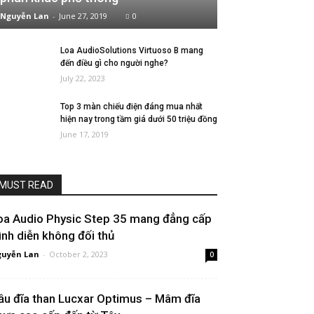
Nguyễn Lan
-
June 27, 2019
0
Loa AudioSolutions Virtuoso B mang
đến điều gì cho người nghe?
July 22, 2023
Top 3 màn chiếu điện đáng mua nhất
hiện nay trong tầm giá dưới 50 triệu đồng
June 17, 2019
MUST READ
oa Audio Physic Step 35 mang đẳng cấp
rình diễn không đối thủ
uyễn Lan
-
October 2, 2023
0
ầu đĩa than Lucxar Optimus – Mâm đĩa