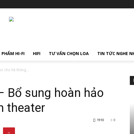
 PHẨM HI-FI
HIFI
TƯ VẤN CHỌN LOA
TIN TỨC NGHE N
o cho hệ thống...
– Bổ sung hoàn hảo
 theater
1910
0