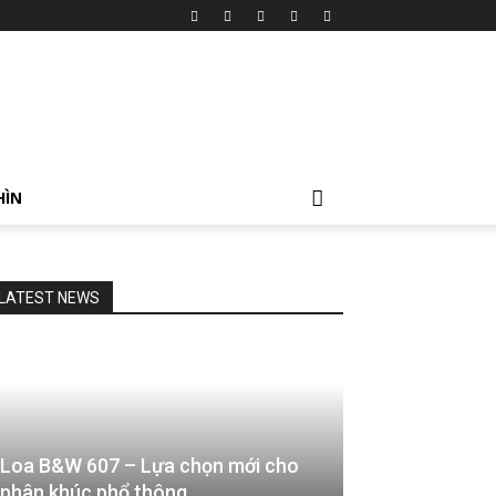
HÌN
LATEST NEWS
Loa B&W 607 – Lựa chọn mới cho
phân khúc phổ thông