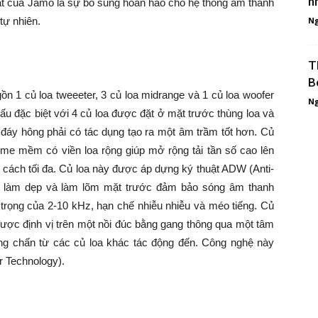
n
hất của Jamo là sự bổ sung hoàn hảo cho hệ thống âm thanh
tự nhiên.
Ng
T
B
ồn 1 củ loa tweeeter, 3 củ loa midrange và 1 củ loa woofer
Ng
ấu đặc biệt với 4 củ loa được đặt ở mặt trước thùng loa và
n đáy hông phải có tác dụng tạo ra một âm trầm tốt hơn. Củ
me mềm có viền loa rộng giúp mở rộng tải tần số cao lên
 cách tối đa. Củ loa này được áp dựng ký thuật ADW (Anti-
ợc làm dẹp và làm lõm mặt trước đảm bảo sóng âm thanh
 trọng của 2-10 kHz, hạn chế nhiễu nhiễu và méo tiếng. Củ
 được định vị trên một nồi đúc bằng gang thông qua một tâm
u rung chấn từ các củ loa khác tác động đến. Công nghệ này
 Technology).