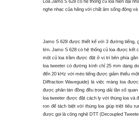
Loa Jamo S 628 có hệ thống củ loa hiện đại n
nghe nhạc của hãng với chất âm sống động và 
Jamo S 628 được thiết kế với 3 đường tiếng, g
lớn. Jamo S 628 có hệ thống củ loa được kết c
một củ loa trầm được đặt ở vị trí bên phía gầ
loa tweeter có đường kính chỉ 25 mm dạng do
đến 20 kHz với méo tiếng được giảm thiểu một
Diffraction Waveguide) là việc màng loa đư
được phân tàn đồng đều trong dải tần số quan
loa tweeter được đặt cách ly với thùng loa và
ron để tách biệt với thùng loa giúp triệt tiê
được gọi là công nghệ DTT (Decoupled Tweeter