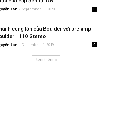
hựa cao cấp đến từ Tây...
uyễn Lan
-
September 13, 2020
0
hành công lớn của Boulder với pre ampli
oulder 1110 Stereo
uyễn Lan
-
December 11, 2019
0
Xem thêm