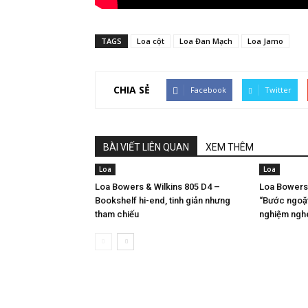
TAGS
Loa cột
Loa Đan Mạch
Loa Jamo
CHIA SẺ
Facebook
Twitter
BÀI VIẾT LIÊN QUAN
XEM THÊM
Loa
Loa
Loa Bowers & Wilkins 805 D4 –
Loa Bowers 
Bookshelf hi-end, tinh giản nhưng
“Bước ngoặt
tham chiếu
nghiệm ngh