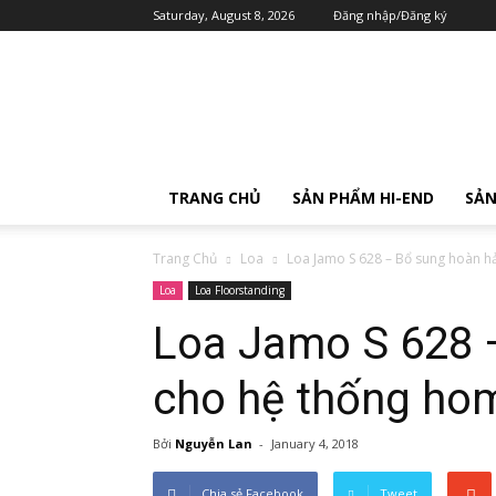
Saturday, August 8, 2026
Đăng nhập/Đăng ký
TRANG CHỦ
SẢN PHẨM HI-END
SẢN
Trang Chủ
Loa
Loa Jamo S 628 – Bổ sung hoàn hả
Loa
Loa Floorstanding
Loa Jamo S 628 
cho hệ thống hom
Bởi
Nguyễn Lan
-
January 4, 2018
Chia sẻ Facebook
Tweet