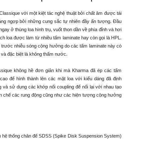
lassique với một kiệt tác nghệ thuật bởi chất âm được tái
oáng ngợp bởi những cung sắc tự nhiên đầy ấn tượng. Đầu
ngay ở thùng loa hình trụ, vuốt thon dần về phía đỉnh và hơi
ách loa được làm từ nhiều tấm laminate hay còn gọi là HPL.
 trước nhiễu sóng cộng hưởng do các tấm laminate này có
 và đặc biệt là không thấm nước.
assique không hề đơn giản khi mà Kharma đã ép các tấm
t cao để hình thành lên các mặt loa với kiểu dáng đã định
 và sử dụng các khớp nối coupling để nối lại với nhau tạo
hạn chế các rung động cũng như các hiện tượng cộng hưởng
u hệ thống chân đế SDSS (Spike Disk Suspension System)