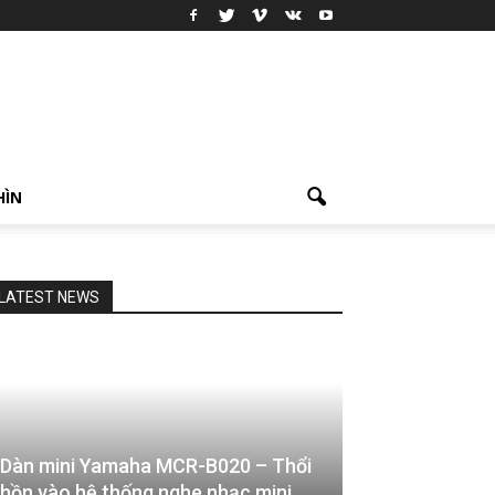
HÌN
LATEST NEWS
Dàn mini Yamaha MCR-B020 – Thổi
hồn vào hệ thống nghe nhạc mini