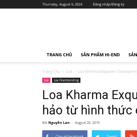
Thursday, August 6, 2026
Đăng nhập/Đăng ký
TRANG CHỦ
SẢN PHẨM HI-END
SẢN
Trang Chủ
Loa
Loa Kharma Exquisite Classique ho
Loa
Loa Floorstanding
Loa Kharma Exqui
hảo từ hình thức
Bởi
Nguyễn Lan
-
August 20, 2019
Chia sẻ Facebook
Tweet