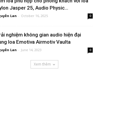
ìm loa phù hợp cho phòng khách với loa
ylon Jasper 25, Audio Physic...
uyễn Lan
-
October 16, 2025
0
rải nghiệm không gian audio hiện đại
ùng loa Emotiva Airmotiv Vaulta
uyễn Lan
-
June 14, 2023
0
Xem thêm