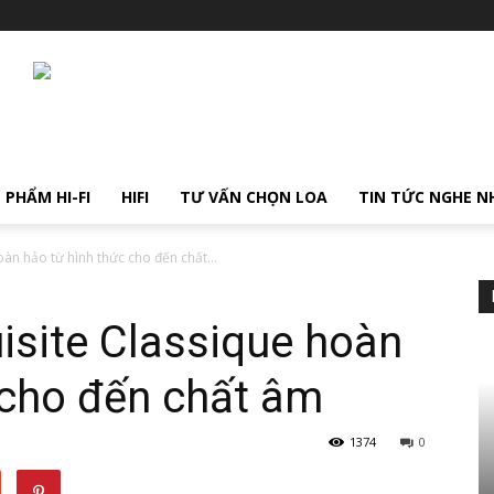
 PHẨM HI-FI
HIFI
TƯ VẤN CHỌN LOA
TIN TỨC NGHE N
àn hảo từ hình thức cho đến chất...
site Classique hoàn
 cho đến chất âm
1374
0