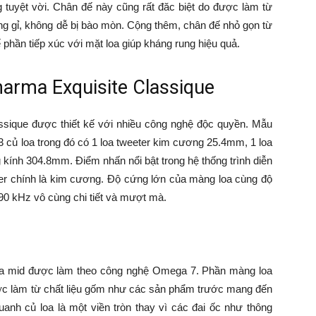
tuyệt vời. Chân đế này cũng rất đăc biệt do được làm từ
ng gỉ, không dễ bị bào mòn. Cộng thêm, chân đế nhỏ gọn từ
 phần tiếp xúc với mặt loa giúp kháng rung hiệu quả.
harma Exquisite Classique
ssique được thiết kế với nhiều công nghệ độc quyền. Mẫu
3 củ loa trong đó có 1 loa tweeter kim cương 25.4mm, 1 loa
g kính 304.8mm. Điểm nhấn nổi bật trong hệ thống trình diễn
eter chính là kim cương. Độ cứng lớn của màng loa cùng độ
 90 kHz vô cùng chi tiết và mượt mà.
ủ loa mid được làm theo công nghệ Omega 7. Phần màng loa
ợc làm từ chất liệu gốm như các sản phẩm trước mang đến
uanh củ loa là một viền tròn thay vì các đai ốc như thông