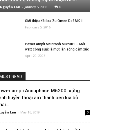
Nguyễn Lan
-
January 5, 2018
0
Giới thiệu đôi loa Zu Omen Def MK II
February 5, 2016
Power ampli McIntosh MC2301 – Mỗi
watt công suất là một làn sóng cảm xúc
April 20, 2026
MUST READ
ower ampli Accuphase M6200: xứng
anh huyền thoại âm thanh bên kia bờ
ái...
uyễn Lan
-
May 16, 2019
0