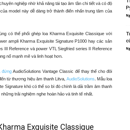
T
chuyên nghiệp nhờ khả năng tái tạo âm tần chi tiết và có độ
P
g của model này dễ dàng trở thành điển nhấn trung tâm của
Ng
T
ng có thể phối ghép loa Kharma Exquisite Classique với
c
wer ampli Kharma Exquisite Signature P1000 hay các sản
 III Reference và power VTL Siegfried series II Reference
Ng
ng nổ mạnh mẽ và linh hoạt hơn.
a đứng
AudioSolutions Vantage Classic để thay thế cho đôi
ến từ thương hiệu âm thanh Litva,
AudioSolutions
. Mẫu loa
 Signature khó có thể so bì đó chính là dải trầm âm thanh
những trải nghiệm nghe hoàn hảo và tinh tế nhất.
 Kharma Exquisite Classique