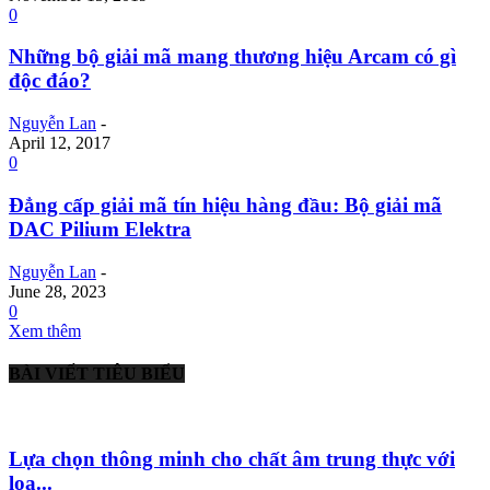
0
Những bộ giải mã mang thương hiệu Arcam có gì
độc đáo?
Nguyễn Lan
-
April 12, 2017
0
Đẳng cấp giải mã tín hiệu hàng đầu: Bộ giải mã
DAC Pilium Elektra
Nguyễn Lan
-
June 28, 2023
0
Xem thêm
BÀI VIẾT TIÊU BIỂU
Lựa chọn thông minh cho chất âm trung thực với
loa...