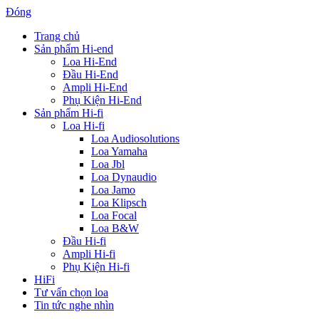
Đóng
Trang chủ
Sản phẩm Hi-end
Loa Hi-End
Đầu Hi-End
Ampli Hi-End
Phụ Kiện Hi-End
Sản phẩm Hi-fi
Loa Hi-fi
Loa Audiosolutions
Loa Yamaha
Loa Jbl
Loa Dynaudio
Loa Jamo
Loa Klipsch
Loa Focal
Loa B&W
Đầu Hi-fi
Ampli Hi-fi
Phụ Kiện Hi-fi
HiFi
Tư vấn chọn loa
Tin tức nghe nhìn