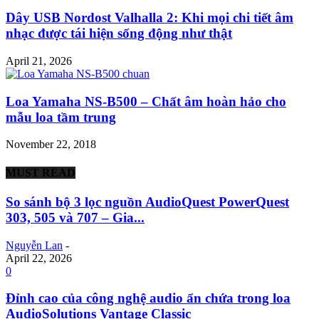
Dây USB Nordost Valhalla 2: Khi mọi chi tiết âm
nhạc được tái hiện sống động như thật
April 21, 2026
Loa Yamaha NS-B500 – Chất âm hoàn hảo cho
mẫu loa tầm trung
November 22, 2018
MUST READ
So sánh bộ 3 lọc nguồn AudioQuest PowerQuest
303, 505 và 707 – Gia...
Nguyễn Lan
-
April 22, 2026
0
Đỉnh cao của công nghệ audio ẩn chứa trong loa
AudioSolutions Vantage Classic