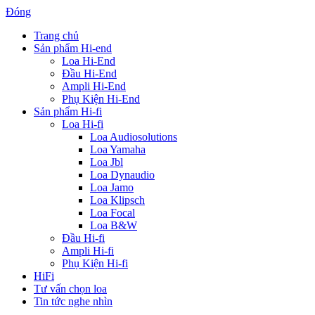
Đóng
Trang chủ
Sản phẩm Hi-end
Loa Hi-End
Đầu Hi-End
Ampli Hi-End
Phụ Kiện Hi-End
Sản phẩm Hi-fi
Loa Hi-fi
Loa Audiosolutions
Loa Yamaha
Loa Jbl
Loa Dynaudio
Loa Jamo
Loa Klipsch
Loa Focal
Loa B&W
Đầu Hi-fi
Ampli Hi-fi
Phụ Kiện Hi-fi
HiFi
Tư vấn chọn loa
Tin tức nghe nhìn