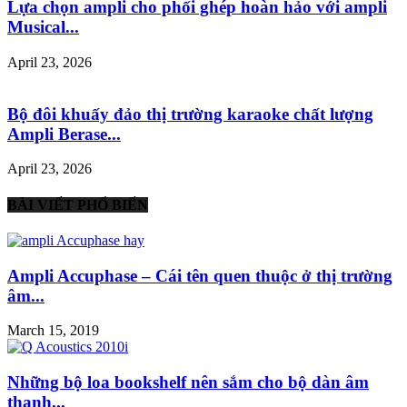
Lựa chọn ampli cho phối ghép hoàn hảo với ampli
Musical...
April 23, 2026
Bộ đôi khuấy đảo thị trường karaoke chất lượng
Ampli Berase...
April 23, 2026
BÀI VIẾT PHỔ BIẾN
Ampli Accuphase – Cái tên quen thuộc ở thị trường
âm...
March 15, 2019
Những bộ loa bookshelf nên sắm cho bộ dàn âm
thanh...