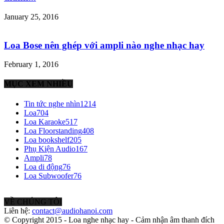
January 25, 2016
Loa Bose nên ghép với ampli nào nghe nhạc hay
February 1, 2016
MỤC XEM NHIỀU
Tin tức nghe nhìn
1214
Loa
704
Loa Karaoke
517
Loa Floorstanding
408
Loa bookshelf
205
Phụ Kiện Audio
167
Ampli
78
Loa di động
76
Loa Subwoofer
76
VỀ CHÚNG TÔI
Liên hệ:
contact@audiohanoi.com
© Copyright 2015 - Loa nghe nhạc hay - Cảm nhận âm thanh đích