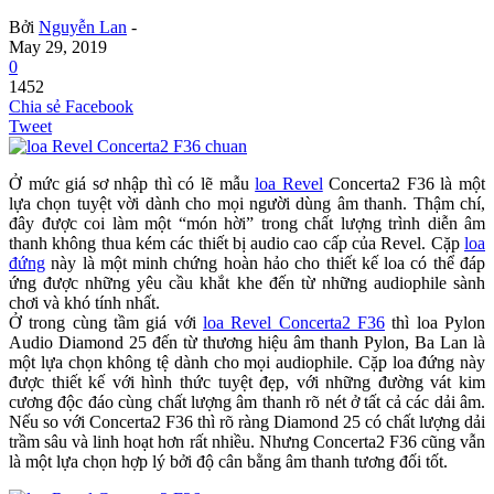
Bởi
Nguyễn Lan
-
May 29, 2019
0
1452
Chia sẻ Facebook
Tweet
Ở mức giá sơ nhập thì có lẽ mẫu
loa Revel
Concerta2 F36 là một
lựa chọn tuyệt vời dành cho mọi người dùng âm thanh. Thậm chí,
đây được coi làm một “món hời” trong chất lượng trình diễn âm
thanh không thua kém các thiết bị audio cao cấp của Revel. Cặp
loa
đứng
này là một minh chứng hoàn hảo cho thiết kế loa có thể đáp
ứng được những yêu cầu khắt khe đến từ những audiophile sành
chơi và khó tính nhất.
Ở trong cùng tầm giá với
loa Revel Concerta2 F36
thì loa Pylon
Audio Diamond 25 đến từ thương hiệu âm thanh Pylon, Ba Lan là
một lựa chọn không tệ dành cho mọi audiophile. Cặp loa đứng này
được thiết kế với hình thức tuyệt đẹp, với những đường vát kim
cương độc đáo cùng chất lượng âm thanh rõ nét ở tất cả các dải âm.
Nếu so với Concerta2 F36 thì rõ ràng Diamond 25 có chất lượng dải
trầm sâu và linh hoạt hơn rất nhiều. Nhưng Concerta2 F36 cũng vẫn
là một lựa chọn hợp lý bởi độ cân bằng âm thanh tương đối tốt.