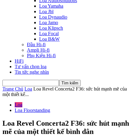
Loa Audiosolutions
Loa Yamaha
Loa Jbl
Loa Dynaudio
Loa Jamo
Loa Klipsch
Loa Focal
Loa B&W
Đầu Hi-fi
Ampli Hi-fi
Phụ Kiện Hi-fi
HiFi
Tư vấn chọn loa
Tin tức nghe nhìn
Trang Chủ
Loa
Loa Revel Concerta2 F36: sức hút mạnh mẽ của
một thiết kế...
Loa
Loa Floorstanding
Loa Revel Concerta2 F36: sức hút mạnh
mẽ của một thiết kế bình dân