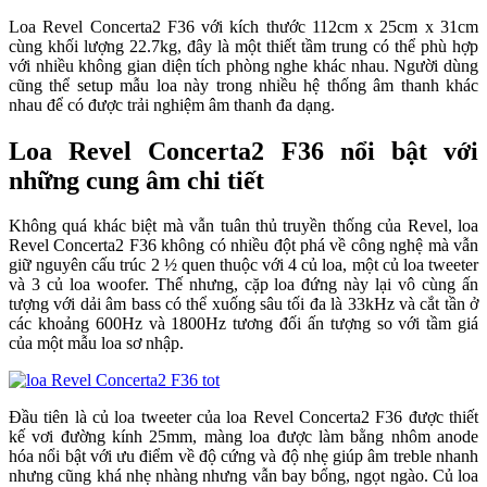
Loa Revel Concerta2 F36 với kích thước 112cm x 25cm x 31cm
cùng khối lượng 22.7kg, đây là một thiết tầm trung có thể phù hợp
với nhiều không gian diện tích phòng nghe khác nhau. Người dùng
cũng thể setup mẫu loa này trong nhiều hệ thống âm thanh khác
nhau để có được trải nghiệm âm thanh đa dạng.
Loa Revel Concerta2 F36 nổi bật với
những cung âm chi tiết
Không quá khác biệt mà vẫn tuân thủ truyền thống của Revel, loa
Revel Concerta2 F36 không có nhiều đột phá về công nghệ mà vẫn
giữ nguyên cấu trúc 2 ½ quen thuộc với 4 củ loa, một củ loa tweeter
và 3 củ loa woofer. Thế nhưng, cặp loa đứng này lại vô cùng ấn
tượng với dải âm bass có thể xuống sâu tối đa là 33kHz và cắt tần ở
các khoảng 600Hz và 1800Hz tương đối ấn tượng so với tầm giá
của một mẫu loa sơ nhập.
Đầu tiên là củ loa tweeter của loa Revel Concerta2 F36 được thiết
kế vơi đường kính 25mm, màng loa được làm bằng nhôm anode
hóa nổi bật với ưu điểm về độ cứng và độ nhẹ giúp âm treble nhanh
nhưng cũng khá nhẹ nhàng nhưng vẫn bay bổng, ngọt ngào. Củ loa