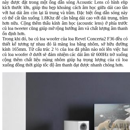
này được đặt trong một ống dẫn sóng Acoustic Lens có hình elip
kích thước lớn, giúp thu hẹp khoảng cách âm học giữa dải cao tần
với hai dải âm còn lại là trung và trầm. Đặc biệt ống dẫn sóng này
có thể cắt tần xuống 1.8Khz để cân bằng dải cao với dải trung, trầm
hơn nữa. Cộng thêm thấu kính âm học (acoustic lens) ở phía trước
củ loa tweeter cũng giúp mở rộng hướng âm và chất lượng âm thanh
ổn định hơn.
Trong khi đó, ba củ loa woofer của loa Revel Concerta2 F36 đều có
thiết kế tương tự nhau đó là màng loa bằng nhôm, sở hữu đường
kính 165mm. Từ cấu trúc 2 ½ của loa đã phần nào nói lên việc hai
củ loa woofer ở dưới sẽ đảm nhiệm các dải âm từ 600Hz trở xuống
cộng thêm chất liệu màng nhôm giúp hạ trọng lượng của củ loa
xuống đồng thời giúp tốc độ âm thanh đạt được nhanh chóng hơn.