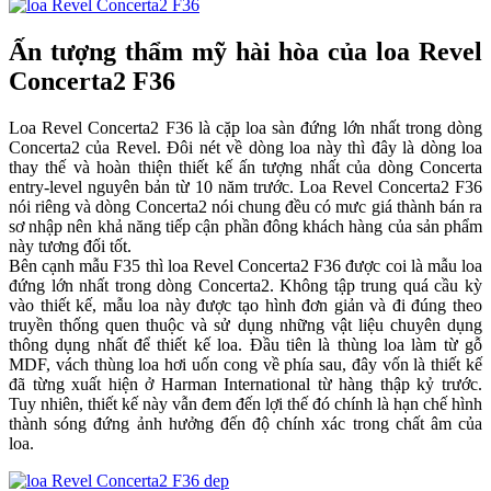
Ấn tượng thẩm mỹ hài hòa của loa Revel
Concerta2 F36
Loa Revel Concerta2 F36 là cặp loa sàn đứng lớn nhất trong dòng
Concerta2 của Revel. Đôi nét về dòng loa này thì đây là dòng loa
thay thế và hoàn thiện thiết kế ấn tượng nhất của dòng Concerta
entry-level nguyên bản từ 10 năm trước. Loa Revel Concerta2 F36
nói riêng và dòng Concerta2 nói chung đều có mưc giá thành bán ra
sơ nhập nên khả năng tiếp cận phần đông khách hàng của sản phẩm
này tương đối tốt.
Bên cạnh mẫu F35 thì loa Revel Concerta2 F36 được coi là mẫu loa
đứng lớn nhất trong dòng Concerta2. Không tập trung quá cầu kỳ
vào thiết kế, mẫu loa này được tạo hình đơn giản và đi đúng theo
truyền thống quen thuộc và sử dụng những vật liệu chuyên dụng
thông dụng nhất để thiết kế loa. Đầu tiên là thùng loa làm từ gỗ
MDF, vách thùng loa hơi uốn cong về phía sau, đây vốn là thiết kế
đã từng xuất hiện ở Harman International từ hàng thập kỷ trước.
Tuy nhiên, thiết kế này vẫn đem đến lợi thế đó chính là hạn chế hình
thành sóng đứng ảnh hưởng đến độ chính xác trong chất âm của
loa.