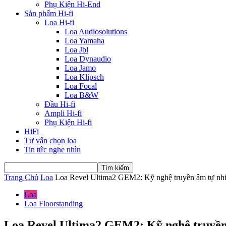
Phụ Kiện Hi-End
Sản phẩm Hi-fi
Loa Hi-fi
Loa Audiosolutions
Loa Yamaha
Loa Jbl
Loa Dynaudio
Loa Jamo
Loa Klipsch
Loa Focal
Loa B&W
Đầu Hi-fi
Ampli Hi-fi
Phụ Kiện Hi-fi
HiFi
Tư vấn chọn loa
Tin tức nghe nhìn
Trang Chủ
Loa
Loa Revel Ultima2 GEM2: Kỹ nghệ truyền âm tự nh
Loa
Loa Floorstanding
Loa Revel Ultima2 GEM2: Kỹ nghệ truyền