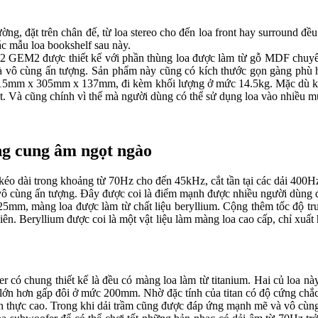
ng, đặt trên chân đế, từ loa stereo cho đến loa front hay surround đều
c mẫu loa bookshelf sau này.
GEM2 được thiết kế với phần thùng loa được làm từ gỗ MDF chuyên d
ng và vô cùng ấn tượng. Sản phẩm này cũng có kích thước gọn gàng phù 
à 615mm x 305mm x 137mm, đi kèm khối lượng ở mức 14.5kg. Mặc dù kí
tốt. Và cũng chính vì thế mà người dùng có thể sử dụng loa vào nhiều 
g cung âm ngọt ngào
kéo dài trong khoảng từ 70Hz cho đến 45kHz, cắt tần tại các dải 400
h vô cùng ấn tượng. Đây được coi là điểm mạnh được nhiều người dùng đ
h 25mm, màng loa được làm từ chất liệu beryllium. Cộng thêm tốc độ 
iên. Beryllium được coi là một vật liệu làm màng loa cao cấp, chỉ xuất 
fer có chung thiết kế là đều có màng loa làm từ titanium. Hai củ loa n
ớn hơn gấp đôi ở mức 200mm. Nhờ đặc tính của titan có độ cứng chắc
hân thực cao. Trong khi dải trầm cũng được đáp ứng mạnh mẽ và vô cùng