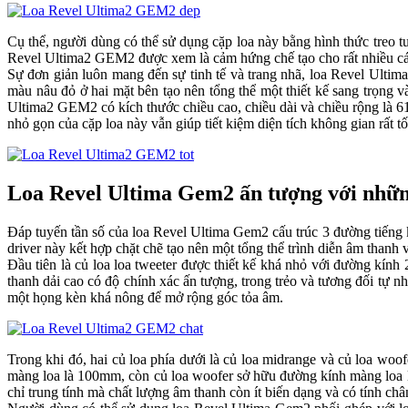
Cụ thể, người dùng có thể sử dụng cặp loa này bằng hình thức treo tườ
Revel Ultima2 GEM2 được xem là cảm hứng chế tạo cho rất nhiều cá
Sự đơn giản luôn mang đến sự tinh tế và trang nhã, loa Revel Ultima2 
màu nâu đỏ ở hai mặt bên tạo nên tổng thể một thiết kế sang trọ
Ultima2 GEM2 có kích thước chiều cao, chiều dài và chiều rộng l
nhỏ gọn của cặp loa này vẫn giúp tiết kiệm diện tích không gian rất 
Loa Revel Ultima Gem2 ấn tượng với nhữn
Đáp tuyến tần số của loa Revel Ultima Gem2 cấu trúc 3 đường tiếng 
driver này kết hợp chặt chẽ tạo nên một tổng thể trình diễn âm than
Đầu tiên là củ loa loa tweeter được thiết kế khá nhỏ với đường kín
thanh dải cao có độ chính xác ấn tượng, trong trẻo và tương đối tự nh
một họng kèn khá nông để mở rộng góc tỏa âm.
Trong khi đó, hai củ loa phía dưới là củ loa midrange và củ loa woo
màng loa là 100mm, còn củ loa woofer sở hữu đường kính màng loa l
chỉ trung tính mà chất lượng âm thanh còn ít biến dạng và có tính c