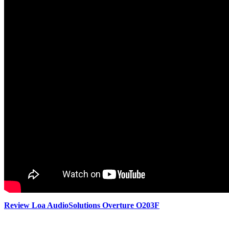
Review Loa AudioSolutions Overture O203F