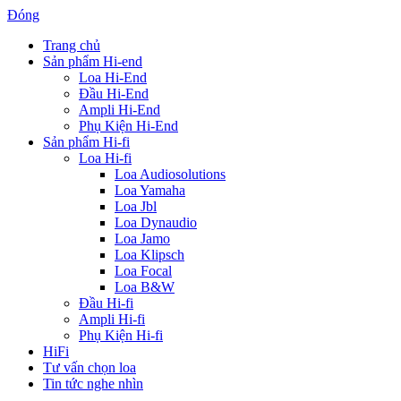
Đóng
Trang chủ
Sản phẩm Hi-end
Loa Hi-End
Đầu Hi-End
Ampli Hi-End
Phụ Kiện Hi-End
Sản phẩm Hi-fi
Loa Hi-fi
Loa Audiosolutions
Loa Yamaha
Loa Jbl
Loa Dynaudio
Loa Jamo
Loa Klipsch
Loa Focal
Loa B&W
Đầu Hi-fi
Ampli Hi-fi
Phụ Kiện Hi-fi
HiFi
Tư vấn chọn loa
Tin tức nghe nhìn