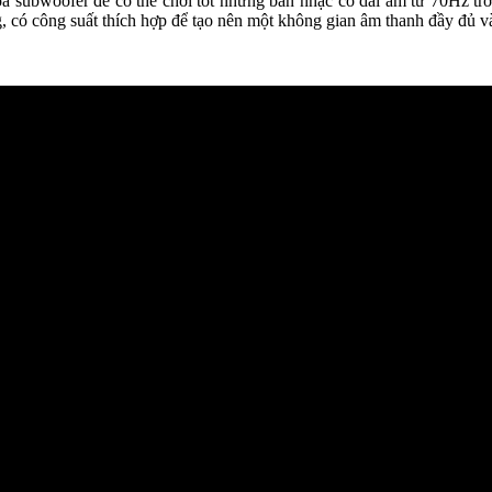
a subwoofer để có thể chơi tốt những bản nhạc có dải âm từ 70Hz tr
 có công suất thích hợp để tạo nên một không gian âm thanh đầy đủ và 