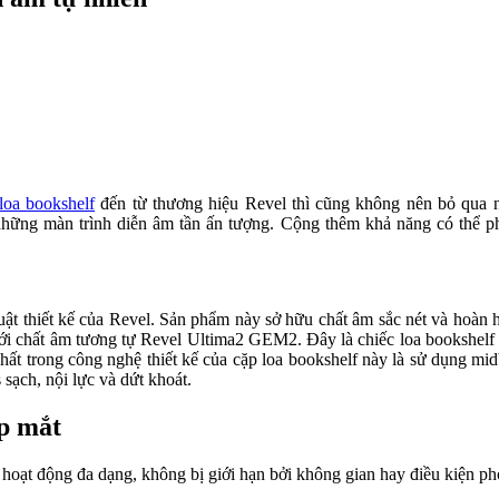
loa bookshelf
đến từ thương hiệu Revel thì cũng không nên bỏ qua 
hững màn trình diễn âm tần ấn tượng. Cộng thêm khả năng có thể ph
uật thiết kế của Revel. Sản phẩm này sở hữu chất âm sắc nét và hoàn h
i chất âm tương tự Revel Ultima2 GEM2. Đây là chiếc loa bookshelf 
nhất trong công nghệ thiết kế của cặp loa bookshelf này là sử dụng m
sạch, nội lực và dứt khoát.
p mắt
oạt động đa dạng, không bị giới hạn bởi không gian hay điều kiện p