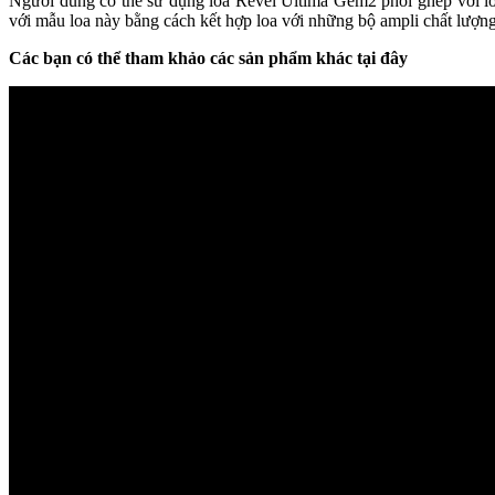
Người dùng có thể sử dụng loa Revel Ultima Gem2 phối ghép với lo
với mẫu loa này bằng cách kết hợp loa với những bộ ampli chất lượng,
Các bạn có thể tham khảo các sản phẩm khác tại đây