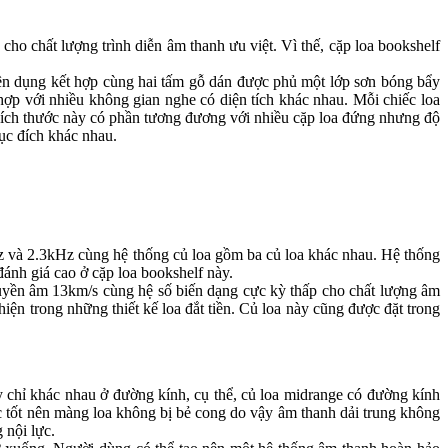
 cho chất lượng trình diễn âm thanh ưu việt. Vì thế, cặp loa bookshelf
ụng kết hợp cùng hai tấm gỗ dán được phủ một lớp sơn bóng bẩy
hợp với nhiều không gian nghe có diện tích khác nhau. Mỗi chiếc loa
ch thước này có phần tương đương với nhiều cặp loa đứng nhưng độ
mục đích khác nhau.
Hz và 2.3kHz cùng hệ thống củ loa gồm ba củ loa khác nhau. Hệ thống
ánh giá cao ở cặp loa bookshelf này.
truyền âm 13km/s cùng hệ số biến dạng cực kỳ thấp cho chất lượng âm
hiện trong những thiết kế loa đắt tiền. Củ loa này cũng được đặt trong
ày chỉ khác nhau ở đường kính, cụ thể, củ loa midrange có đường kính
 tốt nên màng loa không bị bẻ cong do vậy âm thanh dải trung không
 nội lực.