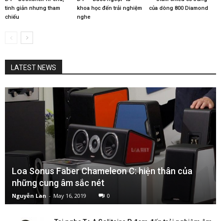
tinh giản nhưng tham
khoa học đến trải nghiệm
của dòng 800 Diamond
chiếu
nghe
LATEST NEWS
Loa Sonus Faber Chameleon C: hiện thân của
những cung âm sắc nét
Nguyễn Lan
-
May 16, 2019
0