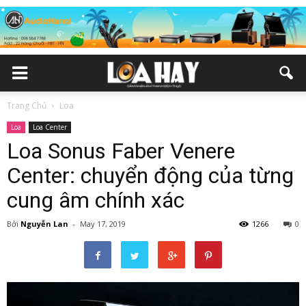
Trang Chủ
Loa
Loa
Loa Center
Loa Sonus Faber Venere
Center: chuyển động của từng
cung âm chính xác
Bởi
Nguyễn Lan
-
May 17, 2019
1266
0