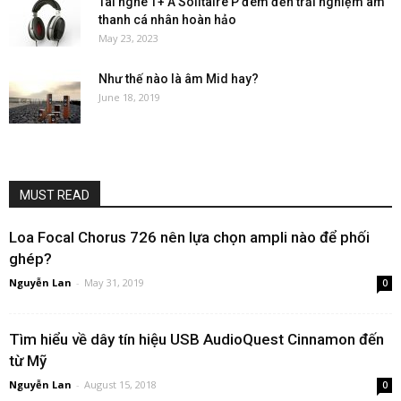
Tai nghe T+ A Solitaire P đem đến trải nghiệm âm
thanh cá nhân hoàn hảo
May 23, 2023
Như thế nào là âm Mid hay?
June 18, 2019
MUST READ
Loa Focal Chorus 726 nên lựa chọn ampli nào để phối
ghép?
Nguyễn Lan
-
May 31, 2019
0
Tìm hiểu về dây tín hiệu USB AudioQuest Cinnamon đến
từ Mỹ
Nguyễn Lan
-
August 15, 2018
0