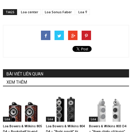
TAGS
Loa center
Loa Sonus Faber
Loa Ý
BÀI VIẾT LIÊN QUAN
XEM THÊM
Loa
Loa
Loa
Loa Bowers & Wilkins 805
Loa Bowers & Wilkins 804
Bowers & Wilkins 803 D4
D4 – Bookshelf hi-end,
D4 – “Bước ngoặt” từ
– “tham chiếu cỡ trung”