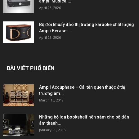
ampli Musical...
April 23, 2026
Bộ đôi khuấy đảo thị trường karaoke chất lượng
Ampli Berase...
April 23, 2026
BÀI VIẾT PHỔ BIẾN
Ampli Accuphase – Cái tên quen thuộc ở thị
trường âm...
March 15, 2019
Những bộ loa bookshelf nên sắm cho bộ dàn
âm thanh...
January 25, 2016