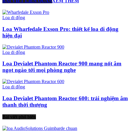
BÀI VIẾT LIÊN QUAN
XEM THÊM
Loa di động
Loa Wharfedale Exson Pro: thiết kế loa di động
hiện đại
Loa di động
Loa Devialet Phantom Reactor 900 mang nốt âm
ngọt ngào tới mọi phòng nghe
Loa di động
Loa Devialet Phantom Reactor 600: trải nghiệm âm
thanh thời thượng
Bài viết phổ biến