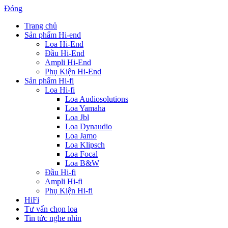
Đóng
Trang chủ
Sản phẩm Hi-end
Loa Hi-End
Đầu Hi-End
Ampli Hi-End
Phụ Kiện Hi-End
Sản phẩm Hi-fi
Loa Hi-fi
Loa Audiosolutions
Loa Yamaha
Loa Jbl
Loa Dynaudio
Loa Jamo
Loa Klipsch
Loa Focal
Loa B&W
Đầu Hi-fi
Ampli Hi-fi
Phụ Kiện Hi-fi
HiFi
Tư vấn chọn loa
Tin tức nghe nhìn