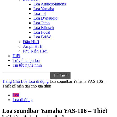
Loa Audiosolutions
Loa Yamaha
Loa Jbl
Loa Dynaudio
Loa Jamo
Loa Klipsch
Loa Focal
Loa B&W
Đầu Hi-fi
Ampli Hi-fi
Phụ Kiện Hi-fi
HiFi
Tư vấn chọn loa
Tin tức nghe nhìn
Trang Chủ
Loa
Loa di động
Loa soundbar Yamaha YAS-106 –
Thiết kế hiện đại cho gia đình
Loa
Loa di động
Loa soundbar Yamaha YAS-106 – Thiết