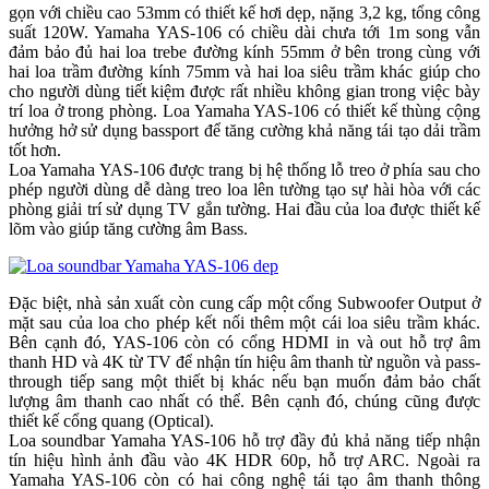
gọn với chiều cao 53mm có thiết kế hơi dẹp, nặng 3,2 kg, tổng công
suất 120W. Yamaha YAS-106 có chiều dài chưa tới 1m song vẫn
đảm bảo đủ hai loa trebe đường kính 55mm ở bên trong cùng với
hai loa trầm đường kính 75mm và hai loa siêu trầm khác giúp cho
cho người dùng tiết kiệm được rất nhiều không gian trong việc bày
trí loa ở trong phòng. Loa Yamaha YAS-106 có thiết kế thùng cộng
hưởng hở sử dụng bassport để tăng cường khả năng tái tạo dải trầm
tốt hơn.
Loa Yamaha YAS-106 được trang bị hệ thống lỗ treo ở phía sau cho
phép người dùng dễ dàng treo loa lên tường tạo sự hài hòa với các
phòng giải trí sử dụng TV gắn tường. Hai đầu của loa được thiết kế
lõm vào giúp tăng cường âm Bass.
Đặc biệt, nhà sản xuất còn cung cấp một cổng Subwoofer Output ở
mặt sau của loa cho phép kết nối thêm một cái loa siêu trầm khác.
Bên cạnh đó, YAS-106 còn có cổng HDMI in và out hỗ trợ âm
thanh HD và 4K từ TV để nhận tín hiệu âm thanh từ nguồn và pass-
through tiếp sang một thiết bị khác nếu bạn muốn đảm bảo chất
lượng âm thanh cao nhất có thể. Bên cạnh đó, chúng cũng được
thiết kế cổng quang (Optical).
Loa soundbar Yamaha YAS-106 hỗ trợ đầy đủ khả năng tiếp nhận
tín hiệu hình ảnh đầu vào 4K HDR 60p, hỗ trợ ARC. Ngoài ra
Yamaha YAS-106 còn có hai công nghệ tái tạo âm thanh thông