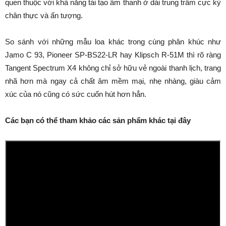
quen thuộc với khả năng tái tạo âm thanh ở dải trung trầm cực kỳ
chân thực và ấn tượng.
So sánh với những mẫu loa khác trong cùng phân khúc như
Jamo C 93, Pioneer SP-BS22-LR hay Klipsch R-51M thì rõ ràng
Tangent Spectrum X4 không chỉ sở hữu vẻ ngoài thanh lịch, trang
nhã hơn mà ngay cả chất âm mềm mại, nhẹ nhàng, giàu cảm
xúc của nó cũng có sức cuốn hút hơn hẳn.
Các bạn có thể tham khảo các sản phẩm khác tại đây