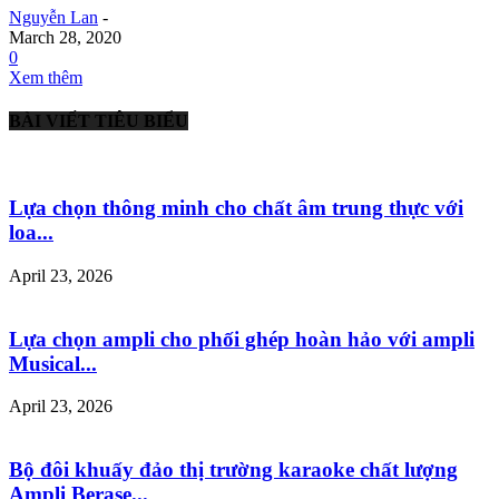
Nguyễn Lan
-
March 28, 2020
0
Xem thêm
BÀI VIẾT TIÊU BIỂU
Lựa chọn thông minh cho chất âm trung thực với
loa...
April 23, 2026
Lựa chọn ampli cho phối ghép hoàn hảo với ampli
Musical...
April 23, 2026
Bộ đôi khuấy đảo thị trường karaoke chất lượng
Ampli Berase...