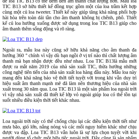
để loa TIC B13 có thể đem đến âm thanh chất lượng hơn. Mẫu loa
TIC B13 sở hữu thiết kế đồng trục gồm một của loa trầm kết hợp
cùng một củ loa tweeter. Thiết kế này giúp tăng khả năng phối hợp
hài hòa trên toàn dải tần cho âm thanh không bị chênh, phô. Thiết
kế củ loa hướng xuống được sử dụng trong loa TIC B13 giúp cho
âm thanh thêm sống động và rõ ràng.
Ngoài ra, mẫu loa này cũng sở hữu khả năng cho âm thanh đa
hướng 360 ° chính vì vậy dù bạn ngồi ở vị trí nào thì chất lượng âm
thanh mà bạn nhận được đều như nhau. Loa TIC B13là mẫu mới
được ra mắt năm 2019 của nhà sản xuất TIC, thừa hưởng những
công nghệ tiên tiến của nhà sản xuất loa hàng đầu này. Mẫu loa này
mang đến khả năng bảo vệ thời tiết tuyệt vời trong khi vẫn duy trì
hiệu suất âm thanh mạnh mẽ đã làm nên thương hiệu của nhà sản
xuất trong 30 năm qua. Loa TIC B13 là một sản phẩm loa ngoài trời
vì vậy nhà sản xuất đã thiết kế lớp vỏ ngoài giúp loa có thể tồn tại
suốt nhiều điều kiện thời tiết khác nhau.
Loa ngoài trời này có thể chống chịu lại các điều kiện thời tiết như
mưa bão, gió lớn, nắng nóng và các mối nguy hiểm khác như chịu
được va đập. Loa TIC B13 vẫn luôn là sự lựa chọn tuyệt vời khi
người dùng tổ chức một bữa tiệc ngoài trời. Đây cũng là sản phẩm