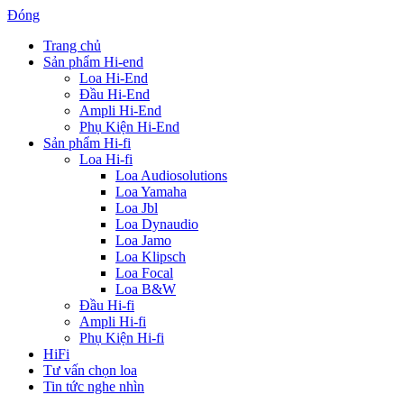
Đóng
Trang chủ
Sản phẩm Hi-end
Loa Hi-End
Đầu Hi-End
Ampli Hi-End
Phụ Kiện Hi-End
Sản phẩm Hi-fi
Loa Hi-fi
Loa Audiosolutions
Loa Yamaha
Loa Jbl
Loa Dynaudio
Loa Jamo
Loa Klipsch
Loa Focal
Loa B&W
Đầu Hi-fi
Ampli Hi-fi
Phụ Kiện Hi-fi
HiFi
Tư vấn chọn loa
Tin tức nghe nhìn