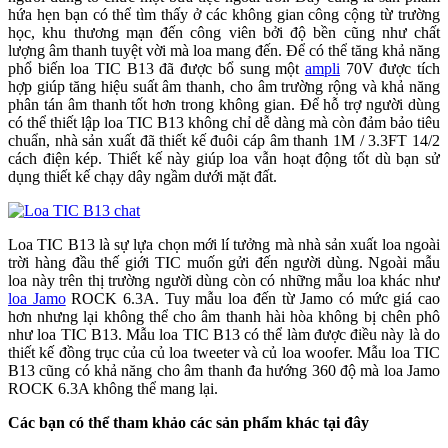
hứa hẹn bạn có thể tìm thấy ở các không gian công cộng từ trường
học, khu thương mạn đến công viên bởi độ bền cũng như chất
lượng âm thanh tuyệt vời mà loa mang đến. Để có thể tăng khả năng
phổ biến loa TIC B13 đã được bổ sung một
ampli
70V được tích
hợp giúp tăng hiệu suất âm thanh, cho âm trường rộng và khả năng
phân tán âm thanh tốt hơn trong không gian. Để hỗ trợ người dùng
có thể thiết lập loa TIC B13 không chỉ dễ dàng mà còn đảm bảo tiêu
chuẩn, nhà sản xuất đã thiết kế đuôi cáp âm thanh 1M / 3.3FT 14/2
cách điện kép. Thiết kế này giúp loa vẫn hoạt động tốt dù bạn sử
dụng thiết kế chạy dây ngầm dưới mặt đất.
Loa TIC B13 là sự lựa chọn mới lí tưởng mà nhà sản xuất loa ngoài
trời hàng đầu thế giới TIC muốn gửi đến người dùng. Ngoài mẫu
loa này trên thị trường người dùng còn có những mẫu loa khác như
loa Jamo
ROCK 6.3A. Tuy mẫu loa đến từ Jamo có mức giá cao
hơn nhưng lại không thể cho âm thanh hài hòa không bị chên phô
như loa TIC B13. Mẫu loa TIC B13 có thể làm được điều này là do
thiết kế đồng trục của củ loa tweeter và củ loa woofer. Mẫu loa TIC
B13 cũng có khả năng cho âm thanh đa hướng 360 độ mà loa Jamo
ROCK 6.3A không thể mang lại.
Các bạn có thể tham khảo các sản phẩm khác tại đây