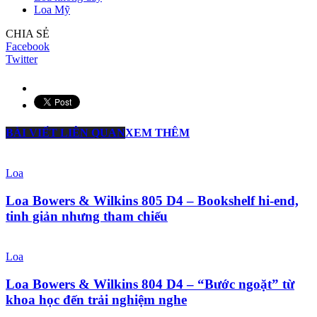
Loa Mỹ
CHIA SẺ
Facebook
Twitter
BÀI VIẾT LIÊN QUAN
XEM THÊM
Loa
Loa Bowers & Wilkins 805 D4 – Bookshelf hi-end,
tinh giản nhưng tham chiếu
Loa
Loa Bowers & Wilkins 804 D4 – “Bước ngoặt” từ
khoa học đến trải nghiệm nghe