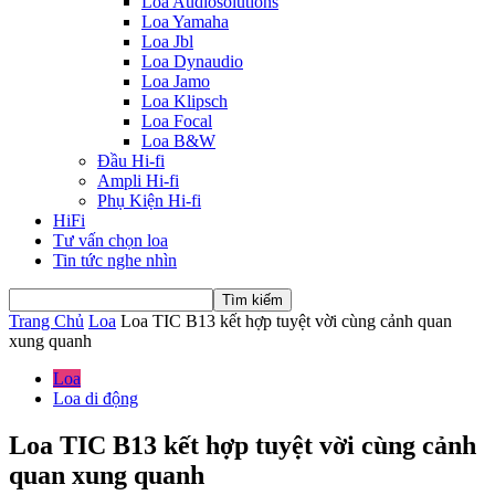
Loa Audiosolutions
Loa Yamaha
Loa Jbl
Loa Dynaudio
Loa Jamo
Loa Klipsch
Loa Focal
Loa B&W
Đầu Hi-fi
Ampli Hi-fi
Phụ Kiện Hi-fi
HiFi
Tư vấn chọn loa
Tin tức nghe nhìn
Trang Chủ
Loa
Loa TIC B13 kết hợp tuyệt vời cùng cảnh quan
xung quanh
Loa
Loa di động
Loa TIC B13 kết hợp tuyệt vời cùng cảnh
quan xung quanh