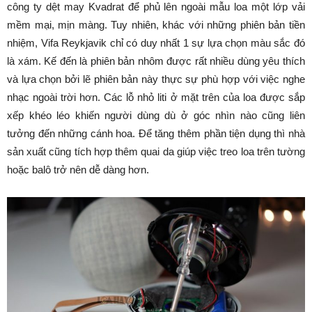
công ty dệt may Kvadrat để phủ lên ngoài mẫu loa một lớp vải
mềm mại, mịn màng. Tuy nhiên, khác với những phiên bản tiền
nhiệm, Vifa Reykjavik chỉ có duy nhất 1 sự lựa chọn màu sắc đó
là xám. Kế đến là phiên bản nhôm được rất nhiều dùng yêu thích
và lựa chọn bởi lẽ phiên bản này thực sự phù hợp với việc nghe
nhạc ngoài trời hơn. Các lỗ nhỏ liti ở mặt trên của loa được sắp
xếp khéo léo khiến người dùng dù ở góc nhìn nào cũng liên
tưởng đến những cánh hoa. Để tăng thêm phần tiện dụng thì nhà
sản xuất cũng tích hợp thêm quai da giúp việc treo loa trên tường
hoặc balô trở nên dễ dàng hơn.