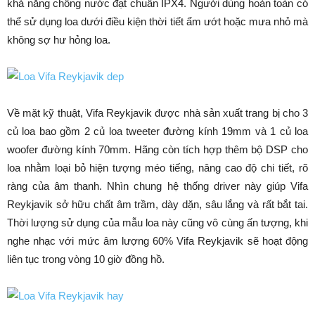
khả năng chống nước đạt chuẩn IPX4. Người dùng hoàn toàn có
thể sử dụng loa dưới điều kiện thời tiết ẩm ướt hoặc mưa nhỏ mà
không sợ hư hỏng loa.
Về mặt kỹ thuật, Vifa Reykjavik được nhà sản xuất trang bị cho 3
củ loa bao gồm 2 củ loa tweeter đường kính 19mm và 1 củ loa
woofer đường kính 70mm. Hãng còn tích hợp thêm bộ DSP cho
loa nhằm loại bỏ hiện tượng méo tiếng, nâng cao độ chi tiết, rõ
ràng của âm thanh. Nhìn chung hệ thống driver này giúp Vifa
Reykjavik sở hữu chất âm trầm, dày dặn, sâu lắng và rất bắt tai.
Thời lượng sử dụng của mẫu loa này cũng vô cùng ấn tượng, khi
nghe nhạc với mức âm lượng 60% Vifa Reykjavik sẽ hoạt động
liên tục trong vòng 10 giờ đồng hồ.