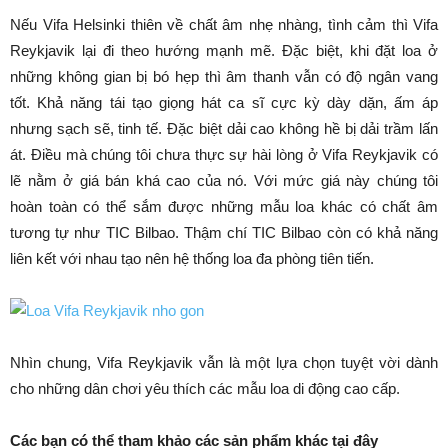
Nếu Vifa Helsinki thiên về chất âm nhẹ nhàng, tình cảm thì Vifa
Reykjavik lại đi theo hướng mạnh mẽ. Đặc biệt, khi đặt loa ở
những không gian bị bó hẹp thì âm thanh vẫn có độ ngân vang
tốt. Khả năng tái tạo giọng hát ca sĩ cực kỳ dày dặn, ấm áp
nhưng sạch sẽ, tinh tế. Đặc biệt dải cao không hề bị dải trầm lấn
át. Điều mà chúng tôi chưa thực sự hài lòng ở Vifa Reykjavik có
lẽ nằm ở giá bán khá cao của nó. Với mức giá này chúng tôi
hoàn toàn có thể sắm được những mẫu loa khác có chất âm
tương tự như TIC Bilbao. Thậm chí TIC Bilbao còn có khả năng
liên kết với nhau tạo nên hệ thống loa đa phòng tiên tiến.
Nhìn chung, Vifa Reykjavik vẫn là một lựa chọn tuyệt vời dành
cho những dân chơi yêu thích các mẫu loa di động cao cấp.
Các bạn có thể tham khảo các sản phẩm khác tại đây