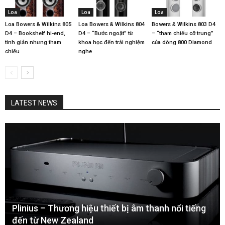
Loa
Loa
Loa
Loa Bowers & Wilkins 805
Loa Bowers & Wilkins 804
Bowers & Wilkins 803 D4
D4 – Bookshelf hi-end,
D4 – “Bước ngoặt” từ
– “tham chiếu cỡ trung”
tinh giản nhưng tham
khoa học đến trải nghiệm
của dòng 800 Diamond
chiếu
nghe
LATEST NEWS
Plinius – Thương hiệu thiết bị âm thanh nổi tiếng
đến từ New Zealand