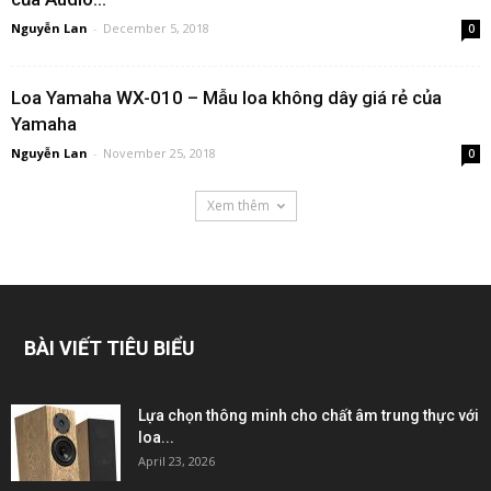
Nguyễn Lan
-
December 5, 2018
0
Loa Yamaha WX-010 – Mẫu loa không dây giá rẻ của
Yamaha
Nguyễn Lan
-
November 25, 2018
0
Xem thêm
BÀI VIẾT TIÊU BIỂU
Lựa chọn thông minh cho chất âm trung thực với
loa...
April 23, 2026