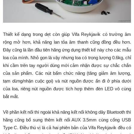
Thiết kế dạng trong dẹt còn giúp Vifa Reykjavik có trường âm
rộng mở hơn, khả năng lan tỏa âm thanh cũng đồng đều hơn.
Đây cũng là lần đầu tiên hãng ứng dụng thiết kế này cho các mẫu
loa của mình. Nhỏ gọn là vậy nhưng loa có trọng lượng 0.6kg, chỉ
khi cầm trên tay người dùng mới cảm nhận được sự chắc chắn
của sản phẩm. Các nút bấm chức năng (tăng giảm âm lượng,
tạm dừng/nhận cuộc gọi) và nút nguồn được ẩn đi ở phía dưới
của loa, riêng nút nguồn được tích hợp thêm đèn LED vô cùng
bắt mắt.
Về phần kết nối thì ngoài khả năng kết nối không dây Bluetooth thì
hãng cũng bổ sung thêm kết nối AUX 3.5mm cùng cổng USB
Type C. Điều thú vị là cả hai phiên bản của Vifa Reykjavik đều có