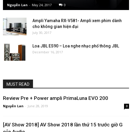
Nguyễn Lan
-
May 24, 2017
0
Ampli Yamaha RX-V581- Ampli xem phim dành
cho không gian hiện đại
July 30, 2017
Loa JBL ES90 – Loa nghe nhạc phổ thông JBL
December 16, 2017
MUST READ
Review Pre + Power ampli PrimaLuna EVO 200
Nguyễn Lan
-
June 28, 2019
0
[AV Show 2018] AV Show 2018 lần thứ 15 trước giờ G
của Audio...