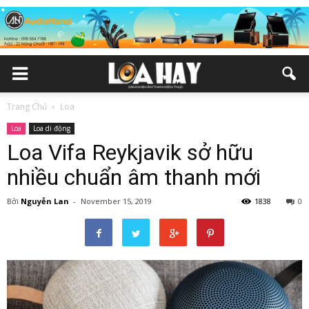
Trang Chủ
Loa
Loa
Loa di động
Loa Vifa Reykjavik sở hữu
nhiều chuẩn âm thanh mới
Bởi
Nguyễn Lan
-
November 15, 2019
1838
0